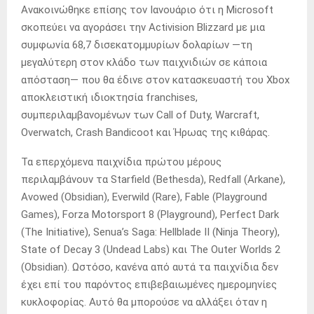
Ανακοινώθηκε επίσης τον Ιανουάριο ότι η Microsoft
σκοπεύει να αγοράσει την Activision Blizzard με μια
συμφωνία 68,7 δισεκατομμυρίων δολαρίων —τη
μεγαλύτερη στον κλάδο των παιχνιδιών σε κάποια
απόσταση— που θα έδινε στον κατασκευαστή του Xbox
αποκλειστική ιδιοκτησία franchises,
συμπεριλαμβανομένων των Call of Duty, Warcraft,
Overwatch, Crash Bandicoot και Ήρωας της κιθάρας.
Τα επερχόμενα παιχνίδια πρώτου μέρους
περιλαμβάνουν τα Starfield (Bethesda), Redfall (Arkane),
Avowed (Obsidian), Everwild (Rare), Fable (Playground
Games), Forza Motorsport 8 (Playground), Perfect Dark
(The Initiative), Senua’s Saga: Hellblade II (Ninja Theory),
State of Decay 3 (Undead Labs) και The Outer Worlds 2
(Obsidian). Ωστόσο, κανένα από αυτά τα παιχνίδια δεν
έχει επί του παρόντος επιβεβαιωμένες ημερομηνίες
κυκλοφορίας. Αυτό θα μπορούσε να αλλάξει όταν η