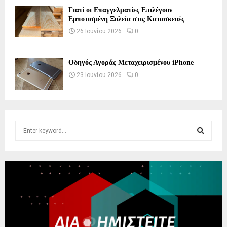
Γιατί οι Επαγγελματίες Επιλέγουν
Εμποτισμένη Ξυλεία στις Κατασκευές
26 Ιουνίου 2026
0
Οδηγός Αγοράς Μεταχειρισμένου iPhone
23 Ιουνίου 2026
0
S
e
a
S
r
c
E
h
f
A
o
r
R
: