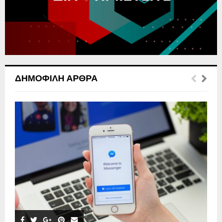
C
H
ΔΗΜΟΦΙΛΉ ΆΡΘΡΑ