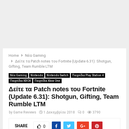
Home
Νέα Gaming
Δείτε τα Patch notes του Fortnite (Update 6.31): Shotgun,
Gifting, Team Rumble LTM
Νέα Gaming
Nintendo
Nintendo Switch
Παιχνίδια Play Station 4
Παιχνίδια XBOX
Παιχνίδια Xbox One
Δείτε τα Patch notes του Fortnite
(Update 6.31): Shotgun, Gifting, Team
Rumble LTM
by
Game Reviews
1 Δεκεμβρίου 2018
0
3790
SHARE
0