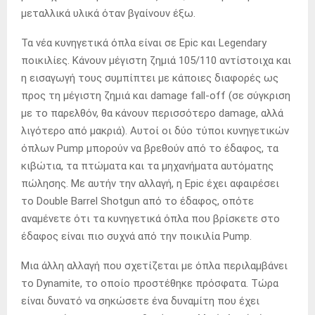
μεταλλικά υλικά όταν βγαίνουν έξω.
Τα νέα κυνηγετικά όπλα είναι σε Epic και Legendary
ποικιλίες. Κάνουν μέγιστη ζημιά 105/110 αντίστοιχα και
η εισαγωγή τους συμπίπτει με κάποιες διαφορές ως
προς τη μέγιστη ζημιά και damage fall-off (σε σύγκριση
με το παρελθόν, θα κάνουν περισσότερο damage, αλλά
λιγότερο από μακριά). Αυτοί οι δύο τύποι κυνηγετικών
όπλων Pump μπορούν να βρεθούν από το έδαφος, τα
κιβώτια, τα πτώματα και τα μηχανήματα αυτόματης
πώλησης. Με αυτήν την αλλαγή, η Epic έχει αφαιρέσει
το Double Barrel Shotgun από το έδαφος, οπότε
αναμένετε ότι τα κυνηγετικά όπλα που βρίσκετε στο
έδαφος είναι πιο συχνά από την ποικιλία Pump.
Μια άλλη αλλαγή που σχετίζεται με όπλα περιλαμβάνει
το Dynamite, το οποίο προστέθηκε πρόσφατα. Τώρα
είναι δυνατό να σηκώσετε ένα δυναμίτη που έχει