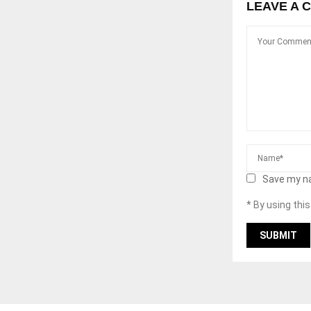
LEAVE A 
Save my na
* By using thi