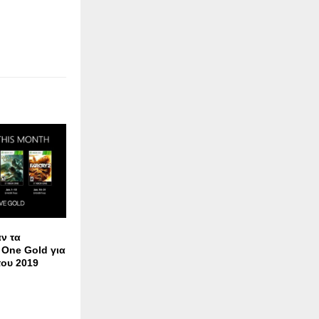
ν τα
 One Gold για
του 2019