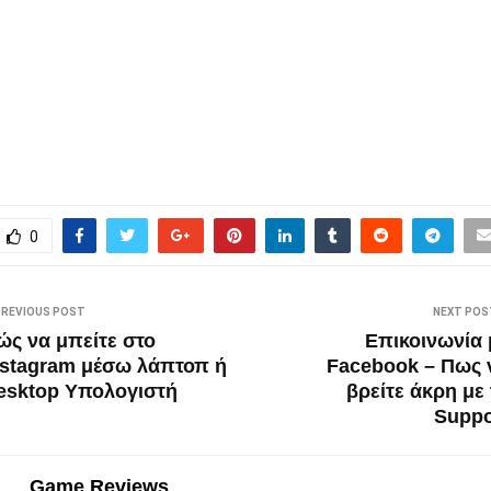
0
PREVIOUS POST
NEXT POS
ώς να μπείτε στο
Επικοινωνία 
nstagram μέσω λάπτοπ ή
Facebook – Πως 
esktop Υπολογιστή
βρείτε άκρη με 
Suppo
Game Reviews