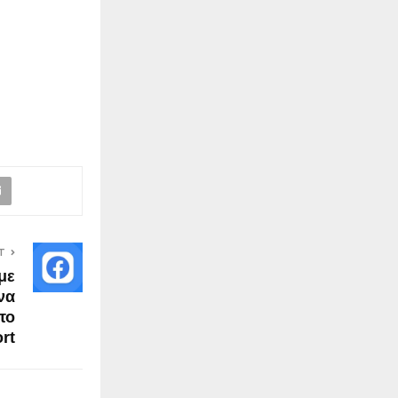
T
με
να
το
rt