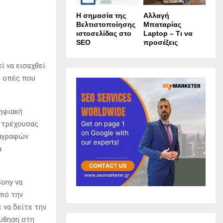
Η σημασία της
Αλλαγή
Βελτιστοποίησης
Μπαταρίας
ιστοσελίδας στο
Laptop – Τι να
SEO
προσέξεις
ί να εισαχθεί
ς οπές που
Ψηφιακή
ς τρέχουσας
ιαγραφών
α
Sony να
από την
 να δείτε την
 ώθηση στη