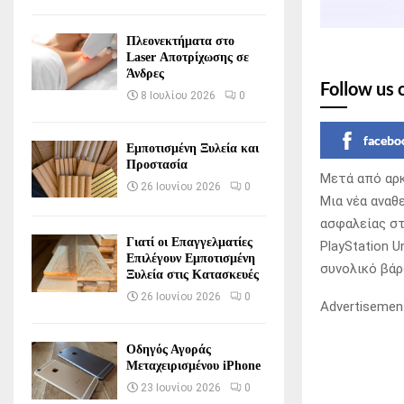
Πλεονεκτήματα στο
Laser Αποτρίχωσης σε
Άνδρες
Follow us 
8 Ιουλίου 2026
0
facebo
Εμποτισμένη Ξυλεία και
Προστασία
Μετά από αρκε
26 Ιουνίου 2026
0
Μια νέα αναθ
ασφαλείας στ
Γιατί οι Επαγγελματίες
PlayStation 
Επιλέγουν Εμποτισμένη
συνολικό βάρ
Ξυλεία στις Κατασκευές
26 Ιουνίου 2026
0
Advertisemen
Οδηγός Αγοράς
Μεταχειρισμένου iPhone
23 Ιουνίου 2026
0