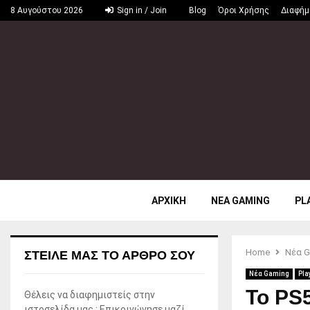
8 Αυγούστου 2026
Sign in / Join
Blog
Όροι Χρήσης
Διαφήμ
ΑΡΧΙΚΗ
ΝΕΑ GAMING
PL
Home
Νέα G
ΣΤΕΊΛΕ ΜΑΣ ΤΟ ΆΡΘΡΟ ΣΟΥ
Νέα Gaming
Pla
Το PS
Θέλεις να διαφημιστείς στην
ιστοσελίδα μας ; Επικοινώνησε μαζί