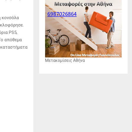
ή κονσόλα
κυκλοφόρησε.
ύρια PS5,
Το απόθεμα
α καταστήματα
Μετακομίσεις Αθήνα