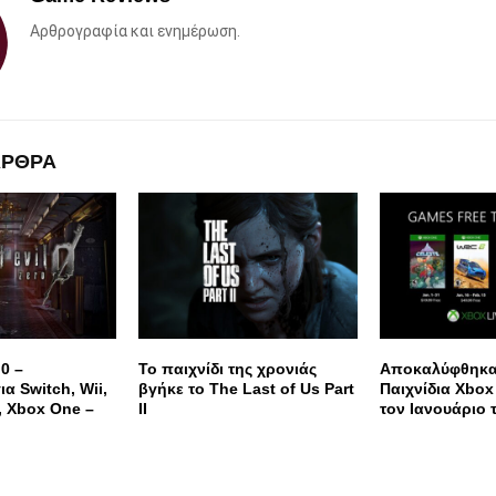
Αρθρογραφία και ενημέρωση.
ΑΡΘΡΑ
 0 –
Το παιχνίδι της χρονιάς
Αποκαλύφθηκα
α Switch, Wii,
βγήκε το The Last of Us Part
Παιχνίδια Xbox
, Xbox One –
II
τον Ιανουάριο 