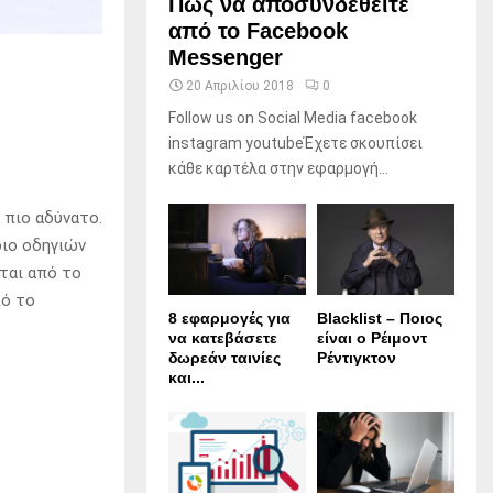
Πώς να αποσυνδεθείτε
από το Facebook
Messenger
20 Απριλίου 2018
0
Follow us on Social Media facebook
instagram youtubeΈχετε σκουπίσει
κάθε καρτέλα στην εφαρμογή...
ο πιο αδύνατο.
διο οδηγιών
ται από το
πό το
8 εφαρμογές για
Blacklist – Ποιος
να κατεβάσετε
είναι ο Ρέιμοντ
δωρεάν ταινίες
Ρέντιγκτον
και...