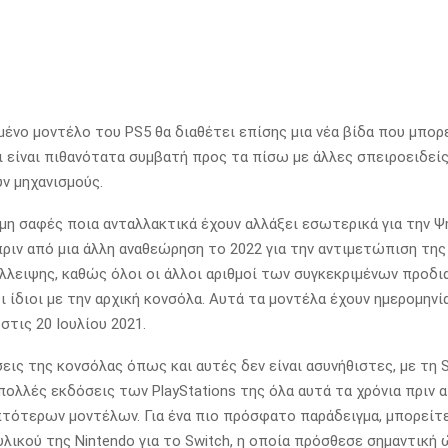
ένο μοντέλο του PS5 θα διαθέτει επίσης μια νέα βίδα που μπορε
αι είναι πιθανότατα συμβατή προς τα πίσω με άλλες σπειροειδεί
ν μηχανισμούς.
όμη σαφές ποια ανταλλακτικά έχουν αλλάξει εσωτερικά για την 
ριν από μια άλλη αναθεώρηση το 2022 για την αντιμετώπιση τη
λλειψης, καθώς όλοι οι άλλοι αριθμοί των συγκεκριμένων προδ
 ίδιοι με την αρχική κονσόλα.
Αυτά τα μοντέλα έχουν ημερομηνί
στις 20 Ιουλίου 2021.
εις της κονσόλας όπως και αυτές δεν είναι ασυνήθιστες, με τη 
πολλές εκδόσεις των PlayStations της όλα αυτά τα χρόνια πριν 
πτότερων μοντέλων.
Για ένα πιο πρόσφατο παράδειγμα, μπορείτε
λικού της Nintendo για το Switch, η οποία πρόσθεσε σημαντική