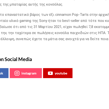
ς της μπαταρίας αυτής της κονσόλας.
 το επαναστατικό βάρος των έξι cinnamon Pop-Tarts στην αρχικ
υταίο υλικό gaming της Sony ήταν το best-seller από τότε που 
βαίωσε ότι από τις 31 Μαρτίου 2021, είχαν πωληθεί 7,8 εκατομμ
την, την ταχύτερα σε πωλήσεις κονσόλα παιχνιδιών στις ΗΠΑ.
 έλλειψη, συνεπώς έχετε τα μάτια σας ανοιχτά για να δείτε ποι
on Social Media
ok
instagram
youtube