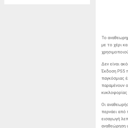
Το αναθεωρημ
με το χέρι κ
χρησιμοποιού
Δεν είναι ακ
Έκδοση PS5 π
παγκόσμιας έ
παραμένουν οι
κυκλοφορίας 
Οι αναθεωρήσ
περνάει από 
εισαγωγή λε
αναθεώρηση υ