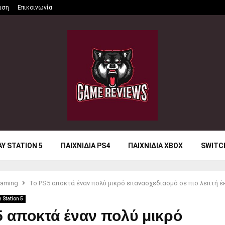
ιση
Επικοινωνία
AY STATION 5
ΠΑΙΧΝΙΔΙΑ PS4
ΠΑΙΧΝΙΔΙΑ XBOX
SWITC
aming
Το PS5 αποκτά έναν πολύ μικρό επανασχεδιασμό σε πιο λεπτή 
y Station 5
5 αποκτά έναν πολύ μικρό