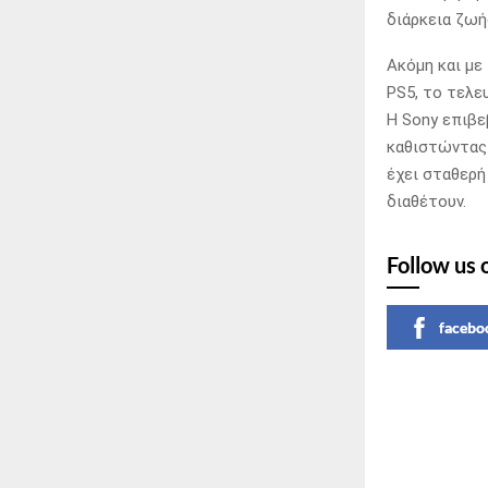
διάρκεια ζωή
Ακόμη και με
PS5, το τελε
Η Sony επιβε
καθιστώντας 
έχει σταθερή
διαθέτουν.
Follow us 
facebo