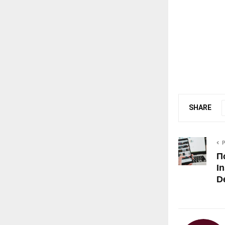
SHARE
Π
I
D