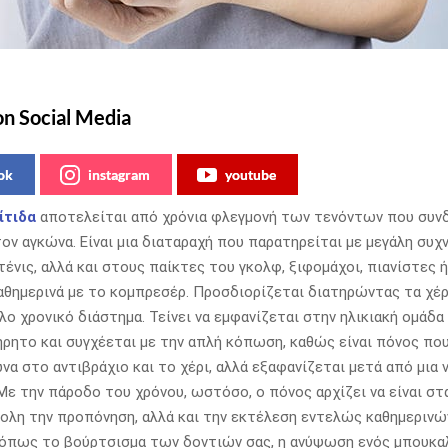
on Social Media
ok
instagram
youtube
ίτιδα
αποτελείται από χρόνια φλεγμονή των τενόντων που συν
τον αγκώνα. Είναι μια διαταραχή που παρατηρείται με μεγάλη συ
τένις, αλλά και στους παίκτες του γκολφ, ξιφομάχοι, πιανίστες 
αθημερινά με το κομπρεσέρ. Προσδιορίζεται διατηρώντας τα χέρ
λο χρονικό διάστημα. Τείνει να εμφανίζεται στην ηλικιακή ομάδα 
ήρητο και συγχέεται με την απλή κόπωση, καθώς είναι πόνος που
να στο αντιβράχιο και το χέρι, αλλά εξαφανίζεται μετά από μια 
Με την πάροδο του χρόνου, ωστόσο, ο πόνος αρχίζει να είναι στ
ολη την προπόνηση, αλλά και την εκτέλεση εντελώς καθημερινώ
όπως το βούρτσισμα των δοντιών σας, η ανύψωση ενός μπουκαλ