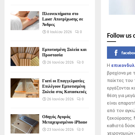
Πλεονεκτήματα στο
Laser Αποτρίχωσης σε
Άνδρες
8 Ιουλίου 2026
0
Follow us 
Εμποτισμένη Ξυλεία και
facebo
Προστασία
26 Ιουνίου 2026
0
Η
επικονδυλ
βραχίονα με 
παίκτες του 
Γιατί οι Επαγγελματίες
Επιλέγουν Εμποτισμένη
εργάζονται κ
Ξυλεία στις Κατασκευές
θέση για μεγά
26 Ιουνίου 2026
0
είναι απαρατ
από τον αγκώ
Οδηγός Αγοράς
ξεκούρασης. 
Μεταχειρισμένου iPhone
καθιστά δύσκ
23 Ιουνίου 2026
0
χειρονομιών 