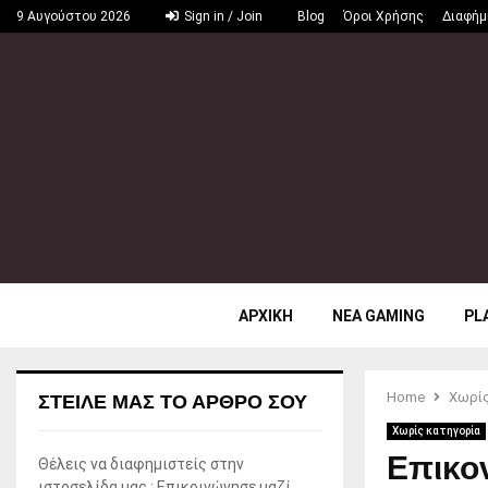
9 Αυγούστου 2026
Sign in / Join
Blog
Όροι Χρήσης
Διαφήμ
ΑΡΧΙΚΗ
ΝΕΑ GAMING
PL
Home
Χωρίς
ΣΤΕΊΛΕ ΜΑΣ ΤΟ ΆΡΘΡΟ ΣΟΥ
Χωρίς κατηγορία
Επικον
Θέλεις να διαφημιστείς στην
ιστοσελίδα μας ; Επικοινώνησε μαζί