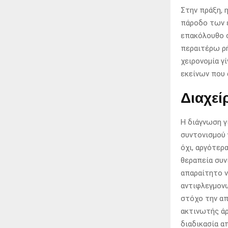
Στην πράξη, 
πάροδο των ε
επακόλουθο σ
περαιτέρω ρή
χειρονομία γί
εκείνων που 
Διαχεί
Η διάγνωση γ
συντονισμού 
όχι, αργότερ
θεραπεία συν
απαραίτητο ν
αντιφλεγμον
στόχο την α
ακτινωτής άρ
διαδικασία α