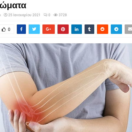
ώματα
s
25 Ιανουαρίου 2021
0
3728
0