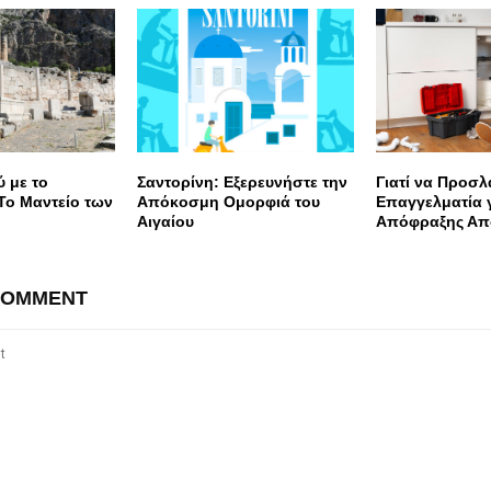
 με το
Σαντορίνη: Εξερευνήστε την
Γιατί να Προσλ
Το Μαντείο των
Απόκοσμη Ομορφιά του
Επαγγελματία 
Αιγαίου
Απόφραξης Απ
COMMENT