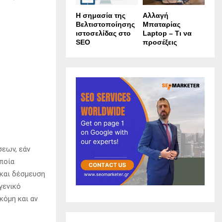
Η σημασία της
Αλλαγή
Βελτιστοποίησης
Μπαταρίας
ιστοσελίδας στο
Laptop – Τι να
SEO
προσέξεις
εων, εάν
ποία
και δέσμευση
γενικό
κόμη και αν