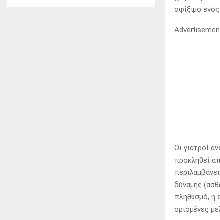
σφίξιμο ενός
Advertisemen
Οι γιατροί α
προκληθεί απ
περιλαμβάνει
δύναμης (ασθ
πληθυσμό, η 
ορισμένες με