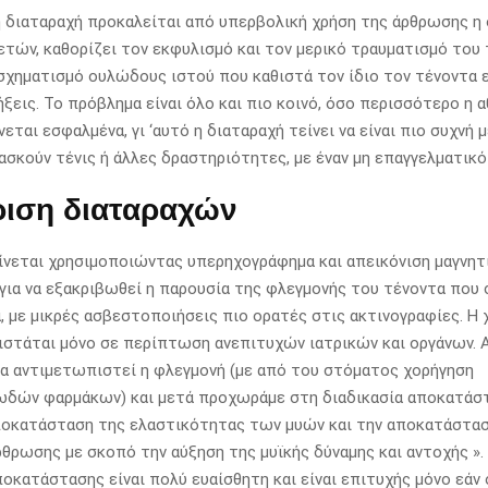
η διαταραχή προκαλείται από υπερβολική χρήση της άρθρωσης η 
τών, καθορίζει τον εκφυλισμό και τον μερικό τραυματισμό του 
χηματισμό ουλώδους ιστού που καθιστά τον ίδιο τον τένοντα 
ξεις. Το πρόβλημα είναι όλο και πιο κοινό, όσο περισσότερο η 
νεται εσφαλμένα, γι ‘αυτό η διαταραχή τείνει να είναι πιο συχνή 
ασκούν τένις ή άλλες δραστηριότητες, με έναν μη επαγγελματικό
ριση διαταραχών
ίνεται χρησιμοποιώντας υπερηχογράφημα και απεικόνιση μαγνητ
για να εξακριβωθεί η παρουσία της φλεγμονής του τένοντα που 
α, με μικρές ασβεστοποιήσεις πιο ορατές στις ακτινογραφίες. Η 
ιστάται μόνο σε περίπτωση ανεπιτυχών ιατρικών και οργάνων. Α
α αντιμετωπιστεί η φλεγμονή (με από του στόματος χορήγηση
ωδών φαρμάκων) και μετά προχωράμε στη διαδικασία αποκατάσ
ποκατάσταση της ελαστικότητας των μυών και την αποκατάστασ
θρωσης με σκοπό την αύξηση της μυϊκής δύναμης και αντοχής ».
ποκατάστασης είναι πολύ ευαίσθητη και είναι επιτυχής μόνο εάν 