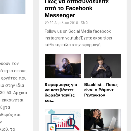
Πώς να αποσυνδεθείτε
από το Facebook
Messenger
20 Απριλίου 2018
0
Follow us on Social Media facebook
instagram youtubeΈχετε σκουπίσει
κάθε καρτέλα στην εφαρμογή...
δέουν τον
χνότητα στους
ή εργάτες που
8 εφαρμογές για
Blacklist – Ποιος
ια στην ίδια
να κατεβάσετε
είναι ο Ρέιμοντ
30-50. Αρχικά
δωρεάν ταινίες
Ρέντιγκτον
 εκκρίνεται
και...
νύχτα
αθερός και
ν
ιού, το