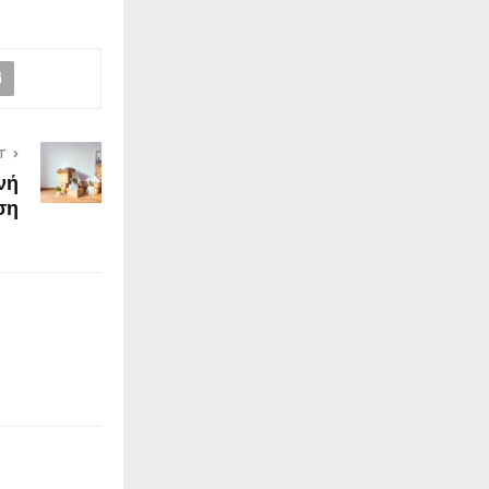
T
νή
ση