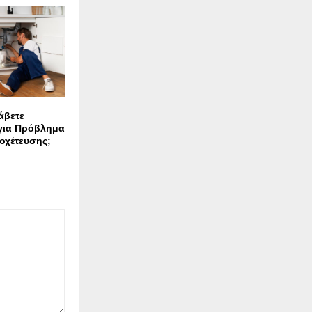
άβετε
για Πρόβλημα
οχέτευσης;