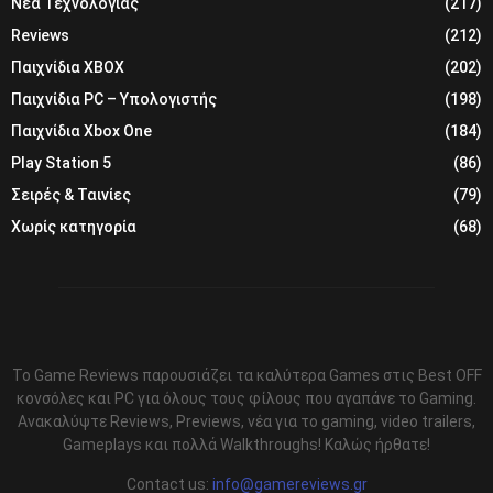
Νέα Τεχνολογίας
(217)
Reviews
(212)
Παιχνίδια XBOX
(202)
Παιχνίδια PC – Υπολογιστής
(198)
Παιχνίδια Xbox One
(184)
Play Station 5
(86)
Σειρές & Ταινίες
(79)
Χωρίς κατηγορία
(68)
Το Game Reviews παρουσιάζει τα καλύτερα Games στις Best OFF
κονσόλες και PC για όλους τους φίλους που αγαπάνε το Gaming.
Ανακαλύψτε Reviews, Previews, νέα για το gaming, video trailers,
Gameplays και πολλά Walkthroughs! Καλώς ήρθατε!
Contact us:
info@gamereviews.gr