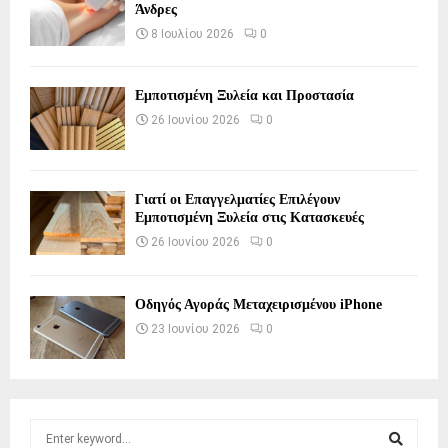
Άνδρες
8 Ιουλίου 2026
0
Εμποτισμένη Ξυλεία και Προστασία
26 Ιουνίου 2026
0
Γιατί οι Επαγγελματίες Επιλέγουν
Εμποτισμένη Ξυλεία στις Κατασκευές
26 Ιουνίου 2026
0
Οδηγός Αγοράς Μεταχειρισμένου iPhone
23 Ιουνίου 2026
0
S