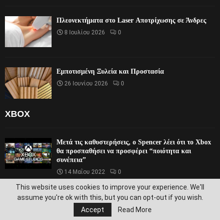
Πλεονεκτήματα στο Laser Αποτρίχωσης σε Άνδρες
8 Ιουλίου 2026
0
Εμποτισμένη Ξυλεία και Προστασία
26 Ιουνίου 2026
0
XBOX
Μετά τις καθυστερήσεις, ο Spencer λέει ότι το Xbox
θα προσπαθήσει να προσφέρει “ποιότητα και
συνέπεια”
14 Μαΐου 2022
0
This website uses cookies to improve your experience. We'll
assume you're ok with this, but you can opt-out if you wish.
Το Fortnite μπορεί πλέον να μεταδοθεί δωρεάν στο
Xbox Cloud Gaming χωρίς συνδρομή
Accept
Read More