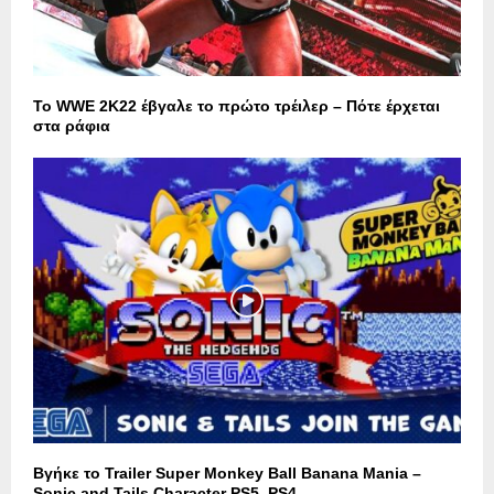
Το WWE 2K22 έβγαλε το πρώτο τρέιλερ – Πότε έρχεται
στα ράφια
Βγήκε το Trailer Super Monkey Ball Banana Mania –
Sonic and Tails Character PS5, PS4