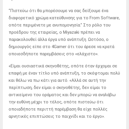
“Πιστεύω ότι θα μπορέσουμε να σας δείξουμε ένα
διαφορετικό χρώμα κατεύθυνσης για το From Software,
οπότε περιμένετε με ανυπομονησία.” Στο ρόλο του
προέδρου της εταιρείας, ο Miyazaki πρέπει να
παρακολουθεί άλλα έργα υπό ανάπτυξη. Ωστόσο, ο
δημιουργός είπε στο 4Gamer ότι του άρεσε να κρατά
οποιεσδήποτε παρεμβάσεις στο «ελάχιστο».
«Είμαι ουσιαστικά σκηνοθέτης, οπότε όταν έρχομαι σε
επαφή με έναν τίτλο υπό ανάπτυξη, το σκέφτομαι πολύ
και θέλω να πω κάτι για αυτό. «Αλλά σε αυτή την
περίπτωση, δεν είμαι ο σκηνοθέτης, δεν είμαι το
αντικείμενο του οράματος και δεν μπορώ να αναλάβω
την ευθύνη μέχρι το τέλος, οπότε πιστεύω ότι
οποιαδήποτε περιττή παρέμβαση θα είχε πολλές
αρνητικές επιπτώσεις το παιχνίδι και το έργο».