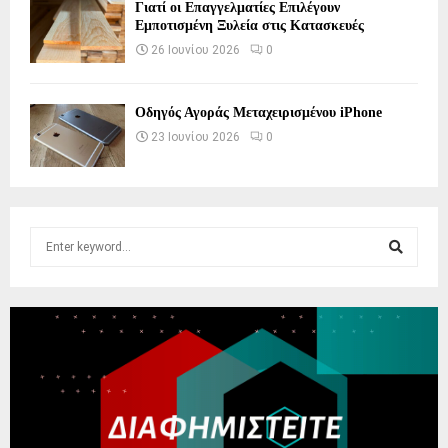
Γιατί οι Επαγγελματίες Επιλέγουν
Εμποτισμένη Ξυλεία στις Κατασκευές
26 Ιουνίου 2026
0
Οδηγός Αγοράς Μεταχειρισμένου iPhone
23 Ιουνίου 2026
0
S
e
a
S
r
c
E
h
f
A
o
r
R
:
C