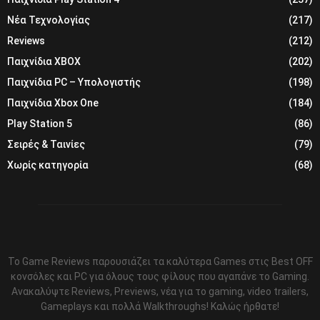
Νέα Τεχνολογίας
(217)
Reviews
(212)
Παιχνίδια XBOX
(202)
Παιχνίδια PC – Υπολογιστής
(198)
Παιχνίδια Xbox One
(184)
Play Station 5
(86)
Σειρές & Ταινίες
(79)
Χωρίς κατηγορία
(68)
Το Game Reviews παρουσιάζει τα καλύτερα Games στις Best OFF
κονσόλες και PC για όλους τους φίλους που αγαπάνε το Gaming.
Ανακαλύψτε Reviews, Previews, νέα για το gaming, video trailers,
Gameplays και πολλά Walkthroughs! Καλώς ήρθατε!