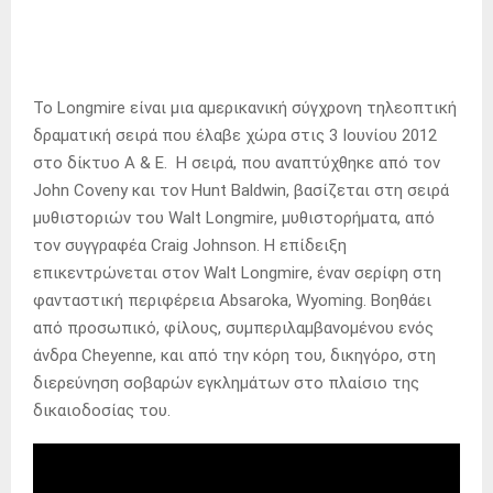
Το Longmire είναι μια αμερικανική σύγχρονη τηλεοπτική
δραματική σειρά που έλαβε χώρα στις 3 Ιουνίου 2012
στο δίκτυο A & E. Η σειρά, που αναπτύχθηκε από τον
John Coveny και τον Hunt Baldwin, βασίζεται στη σειρά
μυθιστοριών του Walt Longmire, μυθιστορήματα, από
τον συγγραφέα Craig Johnson. Η επίδειξη
επικεντρώνεται στον Walt Longmire, έναν σερίφη στη
φανταστική περιφέρεια Absaroka, Wyoming. Βοηθάει
από προσωπικό, φίλους, συμπεριλαμβανομένου ενός
άνδρα Cheyenne, και από την κόρη του, δικηγόρο, στη
διερεύνηση σοβαρών εγκλημάτων στο πλαίσιο της
δικαιοδοσίας του.