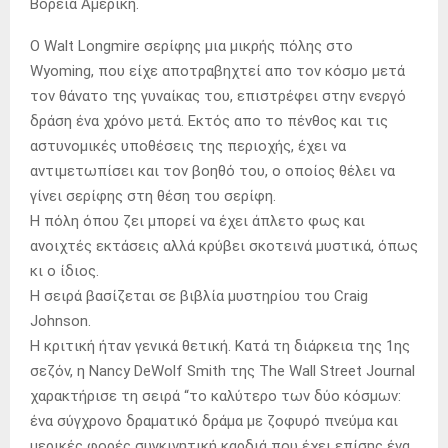
Βόρεια Αμερική.
O Walt Longmire σερίφης μια μικρής πόλης στο
Wyoming, που είχε αποτραβηχτεί απο τον κόσμο μετά
τον θάνατο της γυναίκας του, επιστρέφει στην ενεργό
δράση ένα χρόνο μετά. Εκτός απο το πένθος και τις
αστυνομικές υποθέσεις της περιοχής, έχει να
αντιμετωπίσει και τον βοηθό του, ο οποίος θέλει να
γίνει σερίφης στη θέση του σερίφη.
Η πόλη όπου ζει μπορεί να έχει άπλετο φως και
ανοιχτές εκτάσεις αλλά κρύβει σκοτεινά μυστικά, όπως
κι ο ίδιος.
Η σειρά βασίζεται σε βιβλία μυστηρίου του Craig
Johnson.
Η κριτική ήταν γενικά θετική. Κατά τη διάρκεια της 1ης
σεζόν, η Nancy DeWolf Smith της The Wall Street Journal
χαρακτήρισε τη σειρά “το καλύτερο των δύο κόσμων:
ένα σύγχρονο δραματικό δράμα με ζοφυρό πνεύμα και
μερικές φορές συγκινητική καρδιά που έχει επίσης ένα