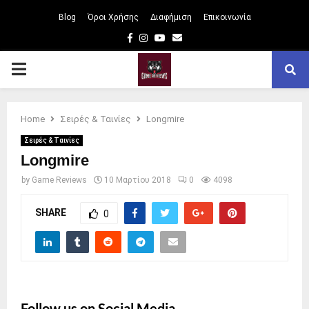
Blog
Όροι Χρήσης
Διαφήμιση
Επικοινωνία
Facebook
Instagram
Youtube
Email
PRIMARY
MENU
Home
Σειρές & Ταινίες
Longmire
Σειρές & Ταινίες
Longmire
by
Game Reviews
10 Μαρτίου 2018
0
4098
SHARE
0
Follow us on Social Media