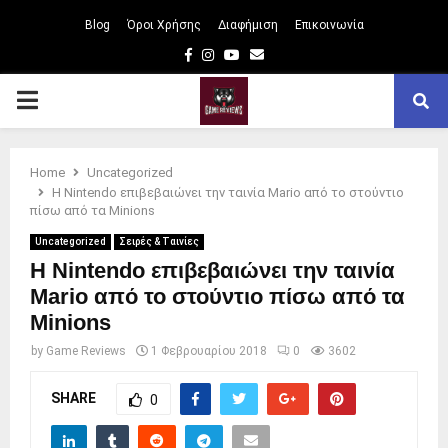
Blog
Όροι Χρήσης
Διαφήμιση
Επικοινωνία
Facebook
Instagram
Youtube
Email
PRIMARY
MENU
Home
Uncategorized
Η Nintendo επιβεβαιώνει την ταινία Mario από το στούντιο
πίσω από τα Minions
Uncategorized
Σειρές & Ταινίες
Η Nintendo επιβεβαιώνει την ταινία
Mario από το στούντιο πίσω από τα
Minions
by
Game Reviews
1 Φεβρουαρίου 2018
0
3602
SHARE
0