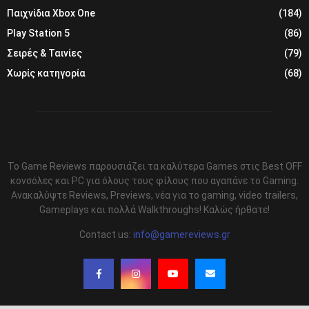
Παιχνίδια Xbox One
(184)
Play Station 5
(86)
Σειρές & Ταινίες
(79)
Χωρίς κατηγορία
(68)
Το Game Reviews παρουσιάζει τα καλύτερα Games στις Best OFF
κονσόλες και PC για όλους τους φίλους που αγαπάνε το Gaming.
Ανακαλύψτε Reviews, Previews, νέα για το gaming, video trailers,
Gameplays και πολλά Walkthroughs! Καλώς ήρθατε!
Contact us:
info@gamereviews.gr