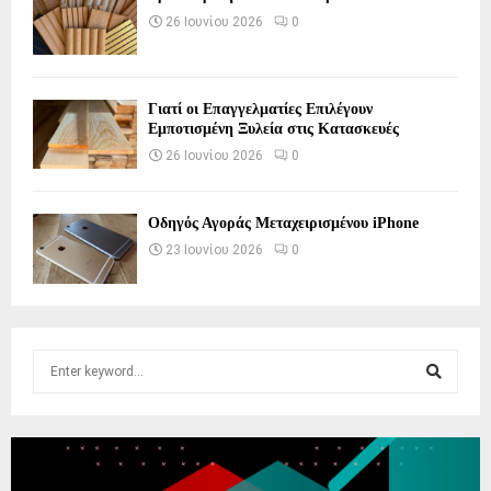
26 Ιουνίου 2026
0
Γιατί οι Επαγγελματίες Επιλέγουν
Εμποτισμένη Ξυλεία στις Κατασκευές
26 Ιουνίου 2026
0
Οδηγός Αγοράς Μεταχειρισμένου iPhone
23 Ιουνίου 2026
0
S
e
a
S
r
c
E
h