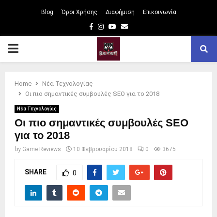
Blog
Όροι Χρήσης
Διαφήμιση
Επικοινωνία
Facebook
Instagram
Youtube
Email
PRIMARY
MENU
Home
Νέα Τεχνολογίας
Οι πιο σημαντικές συμβουλές SEO για το 2018
Νέα Τεχνολογίας
Οι πιο σημαντικές συμβουλές SEO
για το 2018
by
Game Reviews
10 Φεβρουαρίου 2018
0
3675
SHARE
0