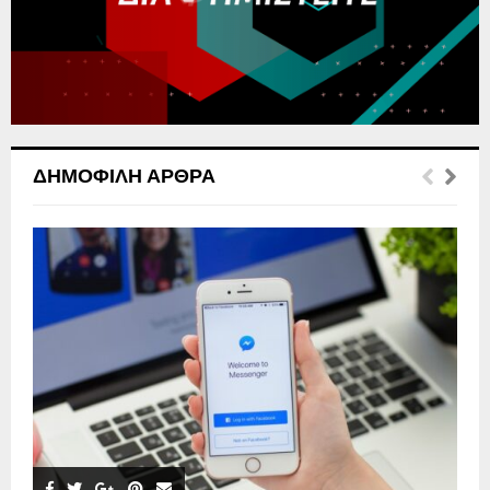
C
H
ΔΗΜΟΦΙΛΉ ΆΡΘΡΑ