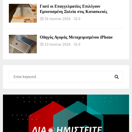
Γιατί οι Επαγγελματίες Επιλέγουν
Εμποτισμένη Ξυλεία στις Κατασκευές
26 Ιουνίου 2026
0
Οδηγός Αγοράς Μεταχειρισμένου iPhone
23 Ιουνίου 2026
0
S
e
a
S
r
c
E
h
f
A
o
r
R
: