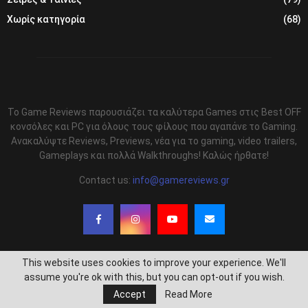
Χωρίς κατηγορία
(68)
Το Game Reviews παρουσιάζει τα καλύτερα Games στις Best OFF
κονσόλες και PC για όλους τους φίλους που αγαπάνε το Gaming.
Ανακαλύψτε Reviews, Previews, νέα για το gaming, video trailers,
Gameplays και πολλά Walkthroughs! Καλώς ήρθατε!
Contact us:
info@gamereviews.gr
This website uses cookies to improve your experience. We'll
assume you're ok with this, but you can opt-out if you wish.
@2020 - Gamereviews.gr. All Right Reserved. Designed and Developed by
SEO
Accept
Read More
MARKETER