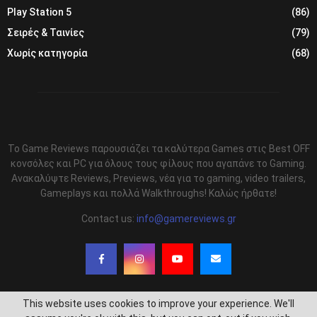
Play Station 5
(86)
Σειρές & Ταινίες
(79)
Χωρίς κατηγορία
(68)
Το Game Reviews παρουσιάζει τα καλύτερα Games στις Best OFF
κονσόλες και PC για όλους τους φίλους που αγαπάνε το Gaming.
Ανακαλύψτε Reviews, Previews, νέα για το gaming, video trailers,
Gameplays και πολλά Walkthroughs! Καλώς ήρθατε!
Contact us:
info@gamereviews.gr
This website uses cookies to improve your experience. We'll