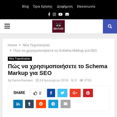
Blog
Όροι Χρήσης
Διαφήμιση
Επικοινωνία
Facebook
Instagram
Youtube
Email
PRIMARY
MENU
Home
Νέα Τεχνολογίας
Πώς να χρησιμοποιήσετε το Schema Markup για SEO
Νέα Τεχνολογίας
Πώς να χρησιμοποιήσετε το Schema
Markup για SEO
by
Game Reviews
24 Ιανουαρίου 2018
0
3755
SHARE
0