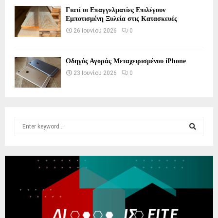
Γιατί οι Επαγγελματίες Επιλέγουν
Εμποτισμένη Ξυλεία στις Κατασκευές
26 Ιουνίου 2026
0
Οδηγός Αγοράς Μεταχειρισμένου iPhone
23 Ιουνίου 2026
0
S
e
a
S
r
c
E
h
f
A
o
r
R
: