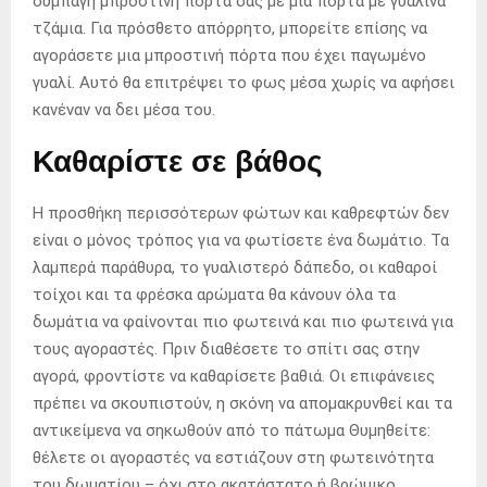
συμπαγή μπροστινή πόρτα σας με μια πόρτα με γυάλινα
τζάμια. Για πρόσθετο απόρρητο, μπορείτε επίσης να
αγοράσετε μια μπροστινή πόρτα που έχει παγωμένο
γυαλί. Αυτό θα επιτρέψει το φως μέσα χωρίς να αφήσει
κανέναν να δει μέσα του.
Καθαρίστε σε βάθος
Η προσθήκη περισσότερων φώτων και καθρεφτών δεν
είναι ο μόνος τρόπος για να φωτίσετε ένα δωμάτιο. Τα
λαμπερά παράθυρα, το γυαλιστερό δάπεδο, οι καθαροί
τοίχοι και τα φρέσκα αρώματα θα κάνουν όλα τα
δωμάτια να φαίνονται πιο φωτεινά και πιο φωτεινά για
τους αγοραστές. Πριν διαθέσετε το σπίτι σας στην
αγορά, φροντίστε να καθαρίσετε βαθιά. Οι επιφάνειες
πρέπει να σκουπιστούν, η σκόνη να απομακρυνθεί και τα
αντικείμενα να σηκωθούν από το πάτωμα Θυμηθείτε:
θέλετε οι αγοραστές να εστιάζουν στη φωτεινότητα
του δωματίου – όχι στο ακατάστατο ή βρώμικο