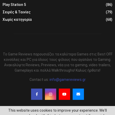
Play Station 5
(86)
Σειρές & Ταινίες
(79)
Χωρίς κατηγορία
(68)
Το Game Reviews παρουσιάζει τα καλύτερα Games στις Best OFF
κονσόλες και PC για όλους τους φίλους που αγαπάνε το Gaming.
Ανακαλύψτε Reviews, Previews, νέα για το gaming, video trailers,
Gameplays και πολλά Walkthroughs! Καλώς ήρθατε!
Contact us:
info@gamereviews.gr
This website uses cookies to improve your experience. We'll