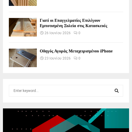
Γιατί οι Επαγγελματίες Επιλέγουν
Εμποτισμένη Ξυλεία στις Κατασκευές
26 Ιουνίου 2026
0
Οδηγός Αγοράς Μεταχειρισμένου iPhone
23 Ιουνίου 2026
0
S
e
a
S
r
c
E
h
f
A
o