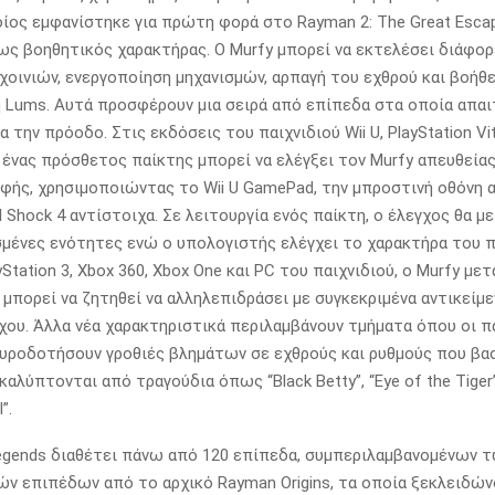
οίος εμφανίστηκε για πρώτη φορά στο Rayman 2: The Great Esca
ως βοηθητικός χαρακτήρας. Ο Murfy μπορεί να εκτελέσει διάφορ
οινιών, ενεργοποίηση μηχανισμών, αρπαγή του εχθρού και βοήθε
Lums. Αυτά προσφέρουν μια σειρά από επίπεδα στα οποία απαι
α την πρόοδο. Στις εκδόσεις του παιχνιδιού Wii U, PlayStation Vi
4, ένας πρόσθετος παίκτης μπορεί να ελέγξει τον Murfy απευθείας
αφής, χρησιμοποιώντας το Wii U GamePad, την μπροστινή οθόνη α
l Shock 4 αντίστοιχα. Σε λειτουργία ενός παίκτη, ο έλεγχος θα μ
σμένες ενότητες ενώ ο υπολογιστής ελέγχει το χαρακτήρα του π
Station 3, Xbox 360, Xbox One και PC του παιχνιδιού, ο Murfy μετ
 μπορεί να ζητηθεί να αλληλεπιδράσει με συγκεκριμένα αντικείμε
χου. Άλλα νέα χαρακτηριστικά περιλαμβάνουν τμήματα όπου οι π
υροδοτήσουν γροθιές βλημάτων σε εχθρούς και ρυθμούς που βασ
καλύπτονται από τραγούδια όπως “Black Betty”, “Eye of the Tiger
”.
gends διαθέτει πάνω από 120 επίπεδα, συμπεριλαμβανομένων τ
ν επιπέδων από το αρχικό Rayman Origins, τα οποία ξεκλειδών