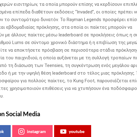
ερών εισιτηρίων, τα οποία μπορούν επίσης να κερδίσουν επιπλ
ισμένα επίπεδα διαθέτουν εκδόσεις “Invaded”, οι οποίες πρέπει ν
ν το συντομότερο δυνατόν. Το Rayman Legends προσφέρει επίσ
και εβδομαδιαίας πρόκλησης, στα οποία οι παίκτες μπορούν να
ν με άλλους παίκτες μέσω leaderboard σε προκλήσεις όπως η σ
ιθμού Lums σε σύντομο χρονικό διάστημα ή η επιβίωση της μεγ
είτε να αποκτήσετε πρόσβαση σε περισσότερα στάδια πρόκληση
ία του παιχνιδιού, η οποία αυξάνεται με τη συλλογή τροπαίων π
από τη διάσωση των Teensies, τη συγκέντρωση ενός μεγάλου αρ
εδο ή με την υψηλή θέση leaderboard στο τέλος μιας πρόκλησης.
οσφαίρου για πολλούς παίκτες, το Kung Foot, παρουσιάζεται επί
κτες χρησιμοποιούν επιθέσεις για να χτυπήσουν ένα ποδόσφαιρ
υ.
on Social Media
ok
instagram
youtube