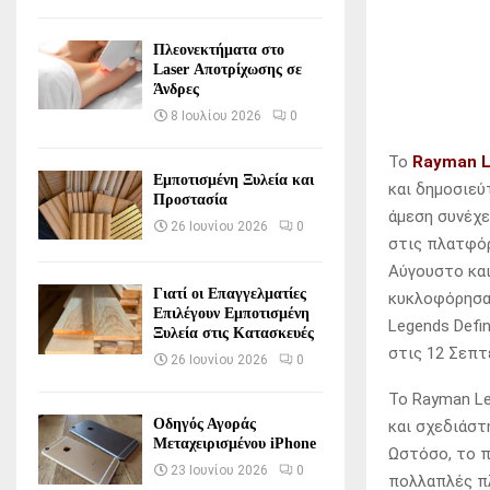
Πλεονεκτήματα στο
Laser Αποτρίχωσης σε
Άνδρες
8 Ιουλίου 2026
0
To
Rayman 
Εμποτισμένη Ξυλεία και
και δημοσιεύ
Προστασία
άμεση συνέχε
26 Ιουνίου 2026
0
στις πλατφόρμ
Αύγουστο και
Γιατί οι Επαγγελματίες
κυκλοφόρησαν
Επιλέγουν Εμποτισμένη
Legends Defi
Ξυλεία στις Κατασκευές
στις 12 Σεπτ
26 Ιουνίου 2026
0
Το Rayman Leg
Οδηγός Αγοράς
και σχεδιάστ
Μεταχειρισμένου iPhone
Ωστόσο, το π
23 Ιουνίου 2026
0
πολλαπλές πλ