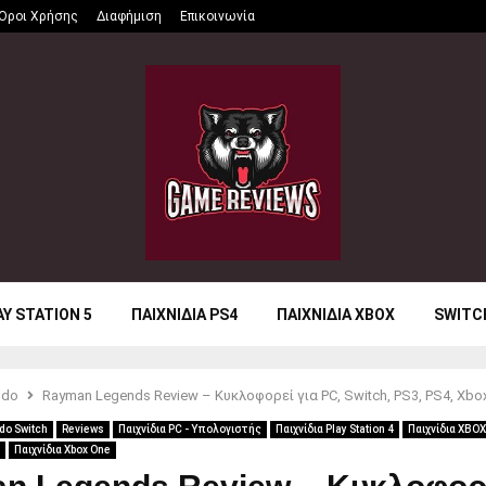
Όροι Χρήσης
Διαφήμιση
Επικοινωνία
AY STATION 5
ΠΑΙΧΝΙΔΙΑ PS4
ΠΑΙΧΝΙΔΙΑ XBOX
SWITC
ndo
Rayman Legends Review – Κυκλοφορεί για PC, Switch, PS3, PS4, Xbox 
do Switch
Reviews
Παιχνίδια PC - Υπολογιστής
Παιχνίδια Play Station 4
Παιχνίδια XBOX
Παιχνίδια Xbox One