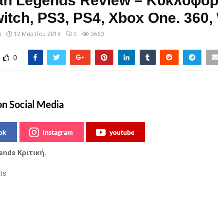
n Legends Review – Κυκλοφορε
itch, PS3, PS4, Xbox One. 360, 
s
12 Μαρτίου 2018
0
3663
0
on Social Media
ok
instagram
youtube
nds Κριτική.
ts