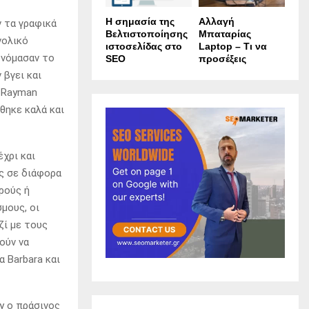
Η σημασία της
Αλλαγή
ν τα γραφικά
Βελτιστοποίησης
Μπαταρίας
νολικό
ιστοσελίδας στο
Laptop – Τι να
ονόμασαν το
SEO
προσέξεις
βγει και
ο Rayman
θηκε καλά και
χρι και
ς σε διάφορα
ρούς ή
μους, οι
ζί με τους
ούν να
 Barbara και
y ο πράσινος