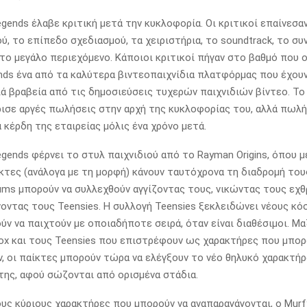
gends έλαβε κριτική μετά την κυκλοφορία. Οι κριτικοί επαίνεσα
ού, το επίπεδο σχεδιασμού, τα χειριστήρια, το soundtrack, το συ
 το μεγάλο περιεχόμενο. Κάποιοι κριτικοί πήγαν στο βαθμό που 
ds ένα από τα καλύτερα βιντεοπαιχνίδια πλατφόρμας που έχουν 
ά βραβεία από τις δημοσιεύσεις τυχερών παιχνιδιών βίντεο. Τ
ισε αργές πωλήσεις στην αρχή της κυκλοφορίας του, αλλά πωλή
 κέρδη της εταιρείας μόλις ένα χρόνο μετά.
gends φέρνει το στυλ παιχνιδιού από το Rayman Origins, όπου μέ
κτες (ανάλογα με τη μορφή) κάνουν ταυτόχρονα τη διαδρομή του
lums μπορούν να συλλεχθούν αγγίζοντας τους, νικώντας τους εχθ
ντας τους Teensies. Η συλλογή Teensies ξεκλειδώνει νέους κόσ
ύν να παιχτούν με οποιαδήποτε σειρά, όταν είναι διαθέσιμοι. Μα
ox και τους Teensies που επιστρέφουν ως χαρακτήρες που μπορ
, οι παίκτες μπορούν τώρα να ελέγξουν το νέο θηλυκό χαρακτήρα
της, αφού σώζονται από ορισμένα στάδια.
υς κύριους χαρακτήρες που μπορούν να αναπαραγάγονται, ο Murf