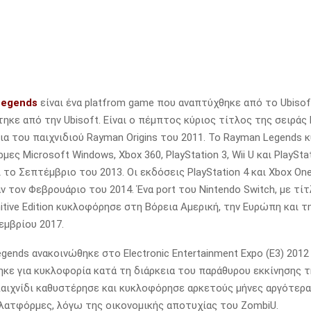
Legends
είναι ένα platfrom game που αναπτύχθηκε από το Ubisoft
τηκε από την Ubisoft. Είναι ο πέμπτος κύριος τίτλος της σειράς
ια του παιχνιδιού Rayman Origins του 2011. Το Rayman Legends
ες Microsoft Windows, Xbox 360, PlayStation 3, Wii U και PlayStat
 το Σεπτέμβριο του 2013. Οι εκδόσεις PlayStation 4 και Xbox On
 τον Φεβρουάριο του 2014. Ένα port του Nintendo Switch, με τί
nitive Edition κυκλοφόρησε στη Βόρεια Αμερική, την Ευρώπη και 
εμβρίου 2017.
ends ανακοινώθηκε στο Electronic Entertainment Expo (E3) 2012 
ηκε για κυκλοφορία κατά τη διάρκεια του παράθυρου εκκίνησης τ
αιχνίδι καθυστέρησε και κυκλοφόρησε αρκετούς μήνες αργότερα
ατφόρμες, λόγω της οικονομικής αποτυχίας του ZombiU.