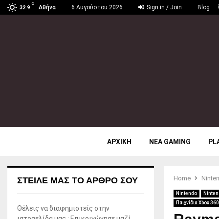
C
Αθήνα
6 Αυγούστου 2026
Sign in / Join
Blog
32.9
ΑΡΧΙΚΗ
ΝΕΑ GAMING
PL
Home
Ninte
ΣΤΕΊΛΕ ΜΑΣ ΤΟ ΆΡΘΡΟ ΣΟΥ
Nintendo
Ninten
Παιχνίδια Xbox 360
Θέλεις να διαφημιστείς στην
ιστοσελίδα μας ; Επικοινώνησε μαζί