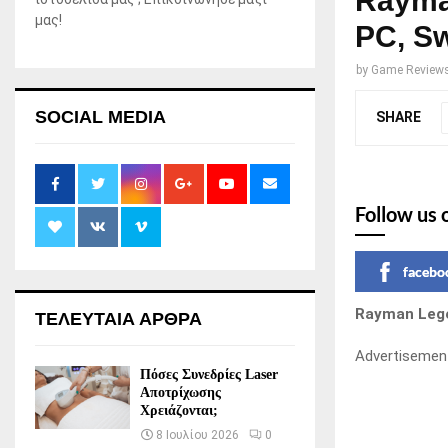
Rayma
μας!
PC, Sw
by
Game Review
SOCIAL MEDIA
SHARE
Follow us 
facebo
Rayman Lege
ΤΕΛΕΥΤΑΙΑ ΑΡΘΡΑ
Advertisemen
Πόσες Συνεδρίες Laser
Αποτρίχωσης
Χρειάζονται;
8 Ιουλίου 2026
0