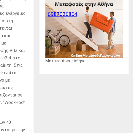
pe,
ες ενέργειες
ια στη
τείται
ta και
 με
φής Vita και
εταβεί στο
Μετακομίσεις Αθήνα
αίκτη. Στις
ακινείται
να με
αίκτες
ίζονται σε
”, “Woo-Hoo”
ων 40
ονται με την