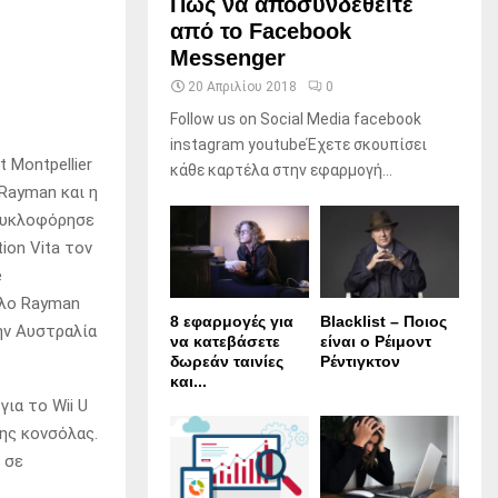
Πώς να αποσυνδεθείτε
από το Facebook
Messenger
20 Απριλίου 2018
0
Follow us on Social Media facebook
instagram youtubeΈχετε σκουπίσει
 Montpellier
κάθε καρτέλα στην εφαρμογή...
 Rayman και η
 κυκλοφόρησε
ion Vita τον
e
τλο Rayman
8 εφαρμογές για
Blacklist – Ποιος
την Αυστραλία
να κατεβάσετε
είναι ο Ρέιμοντ
δωρεάν ταινίες
Ρέντιγκτον
και...
για το Wii U
ης κονσόλας.
 σε