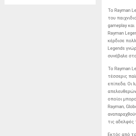
Το Rayman Le
του παιχνιδι
gameplay και
Rayman Legen
κέρδισε πολλ
Legends γνώρ
συνέβαλε στα
Το Rayman Le
τέσσερις παί
επίπεδα. Οι 
απελευθερώνο
οποίοι μπορο
Rayman, Glob
αναπαραχθούν
τις αδελφές 
Εκτός από το