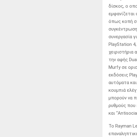
δίσκος, ο οπ
εμφανίζεται 
όπως κοπή σχ
συγκέντρωση 
συνεργασία γι
PlayStation 
χειριστήρια 
την αφής Dua
Murfy σε ορι
εκδόσεις Play
αυτόματα και
κουμπιά ελέγ
μπορούν να π
ρυθμούς που 
και “Antisocial
Το Rayman Le
επαναληπτικώ