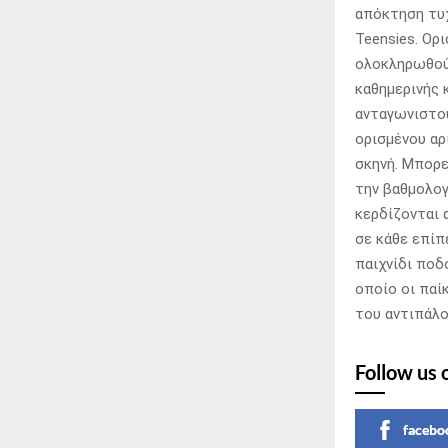
απόκτηση τυχ
Teensies. Ορ
ολοκληρωθού
καθημερινής 
ανταγωνιστού
ορισμένου αρ
σκηνή. Μπορ
την βαθμολογ
κερδίζονται 
σε κάθε επίπ
παιχνίδι ποδ
οποίο οι παί
του αντιπάλο
Follow us 
facebo