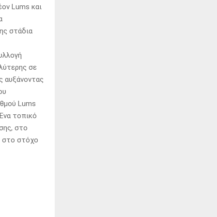
έον Lums και
α
ης στάδια
υλλογή
αλύτερης σε
ς αυξάνοντας
ου
ιθμού Lums
 Ένα τοπικό
σης, στο
ο στο στόχο