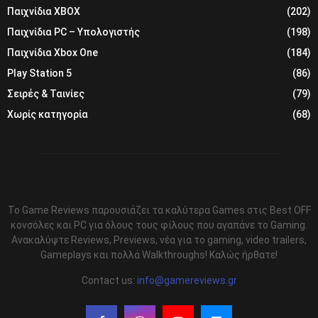
Παιχνίδια XBOX
(202)
Παιχνίδια PC – Υπολογιστής
(198)
Παιχνίδια Xbox One
(184)
Play Station 5
(86)
Σειρές & Ταινίες
(79)
Χωρίς κατηγορία
(68)
Το Game Reviews παρουσιάζει τα καλύτερα Games στις Best OFF
κονσόλες και PC για όλους τους φίλους που αγαπάνε το Gaming.
Ανακαλύψτε Reviews, Previews, νέα για το gaming, video trailers,
Gameplays και πολλά Walkthroughs! Καλώς ήρθατε!
Contact us:
info@gamereviews.gr