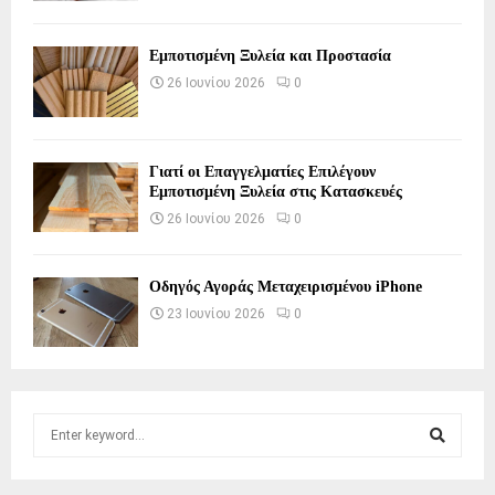
Εμποτισμένη Ξυλεία και Προστασία
26 Ιουνίου 2026
0
Γιατί οι Επαγγελματίες Επιλέγουν
Εμποτισμένη Ξυλεία στις Κατασκευές
26 Ιουνίου 2026
0
Οδηγός Αγοράς Μεταχειρισμένου iPhone
23 Ιουνίου 2026
0
S
e
a
S
r