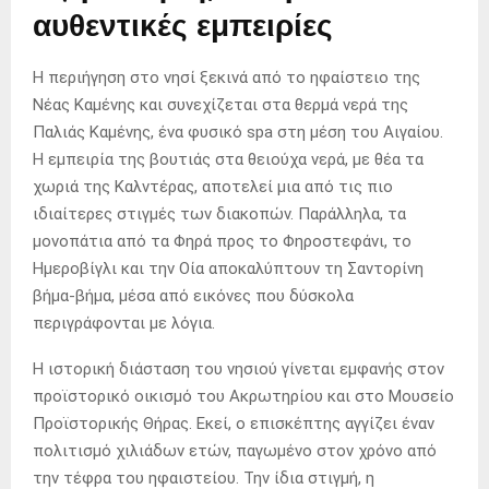
αυθεντικές εμπειρίες
Η περιήγηση στο νησί ξεκινά από το ηφαίστειο της
Νέας Καμένης και συνεχίζεται στα θερμά νερά της
Παλιάς Καμένης, ένα φυσικό spa στη μέση του Αιγαίου.
Η εμπειρία της βουτιάς στα θειούχα νερά, με θέα τα
χωριά της Καλντέρας, αποτελεί μια από τις πιο
ιδιαίτερες στιγμές των διακοπών. Παράλληλα, τα
μονοπάτια από τα Φηρά προς το Φηροστεφάνι, το
Ημεροβίγλι και την Οία αποκαλύπτουν τη Σαντορίνη
βήμα-βήμα, μέσα από εικόνες που δύσκολα
περιγράφονται με λόγια.
Η ιστορική διάσταση του νησιού γίνεται εμφανής στον
προϊστορικό οικισμό του Ακρωτηρίου και στο Μουσείο
Προϊστορικής Θήρας. Εκεί, ο επισκέπτης αγγίζει έναν
πολιτισμό χιλιάδων ετών, παγωμένο στον χρόνο από
την τέφρα του ηφαιστείου. Την ίδια στιγμή, η