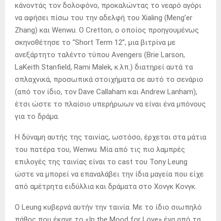
κάνοντάς τον δολοφόνο, προκαλώντας το νεαρό αγόρι
να αφήσει πίσω του την αδελφή του Xialing (Meng’er
Zhang) και Wenwu. Ο Cretton, ο οποίος προηγουμένως
σκηνοθέτησε το “Short Term 12”, μια βιτρίνα με
ανεξάρτητο ταλέντο τύπου Avengers (Brie Larson,
LaKeith Stanfield, Rami Malek, κ.λπ.) διατηρεί αυτά τα
σπλαχνικά, προσωπικά στοιχήματα σε αυτό το σενάριο
(από τον ίδιο, τον Dave Callaham και Andrew Lanham),
έτσι ώστε το πλαίσιο υπερήρωων να είναι ένα μπόνους
για το δράμα.
Η δύναμη αυτής της ταινίας, ωστόσο, έρχεται στα μάτια
του πατέρα του, Wenwu. Μία από τις πιο λαμπρές
επιλογές της ταινίας είναι το cast του Tony Leung
ώστε να μπορεί να επαναλάβει την ίδια μαγεία που είχε
από αμέτρητα ειδύλλια και δράματα στο Χονγκ Κονγκ.
Ο Leung κυβερνά αυτήν την ταινία. Με το ίδιο σιωπηλό
πάθος που έκανε το «In the Mood for Love» ένα από τα