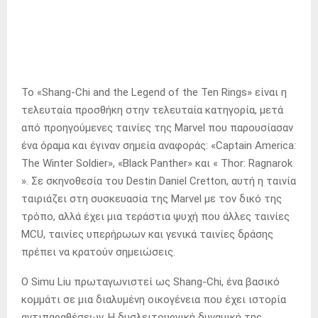
Το «Shang-Chi and the Legend of the Ten Rings» είναι η
τελευταία προσθήκη στην τελευταία κατηγορία, μετά
από προηγούμενες ταινίες της Marvel που παρουσίασαν
ένα όραμα και έγιναν σημεία αναφοράς: «Captain America:
The Winter Soldier», «Black Panther» και «
Thor: Ragnarok
».
Σε σκηνοθεσία του Destin Daniel Cretton, αυτή η ταινία
ταιριάζει στη συσκευασία της Marvel με τον δικό της
τρόπο, αλλά έχει μια τεράστια ψυχή που άλλες ταινίες
MCU, ταινίες υπερήρωων και γενικά ταινίες δράσης
πρέπει να κρατούν σημειώσεις.
Ο Simu Liu πρωταγωνιστεί ως Shang-Chi, ένα βασικό
κομμάτι σε μια διαλυμένη οικογένεια που έχει ιστορία
αντιπαραθέσεων. Η δυσλειτουργική δυναμική της