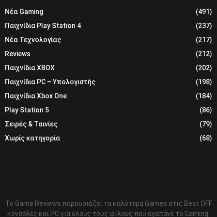
Νέα Gaming
(491)
Παιχνίδια Play Station 4
(237)
Νέα Τεχνολογίας
(217)
Reviews
(212)
Παιχνίδια XBOX
(202)
Παιχνίδια PC – Υπολογιστής
(198)
Παιχνίδια Xbox One
(184)
Play Station 5
(86)
Σειρές & Ταινίες
(79)
Χωρίς κατηγορία
(68)
Το Game Reviews παρουσιάζει τα καλύτερα Games στις Best OFF
κονσόλες και PC για όλους τους φίλους που αγαπάνε το Gaming.