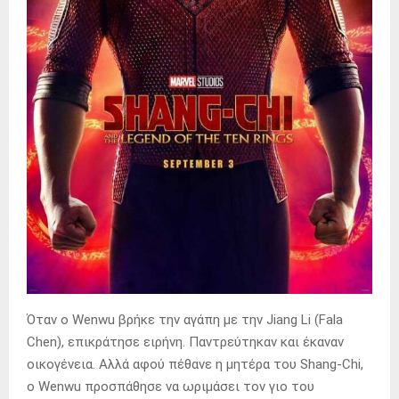
Όταν ο Wenwu βρήκε την αγάπη με την Jiang Li (Fala
Chen), επικράτησε ειρήνη. Παντρεύτηκαν και έκαναν
οικογένεια. Αλλά αφού πέθανε η μητέρα του Shang-Chi,
ο Wenwu προσπάθησε να ωριμάσει τον γιο του