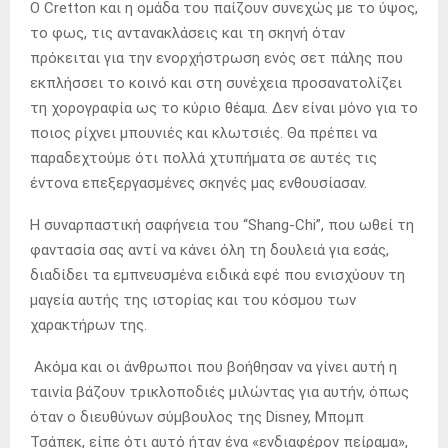
Ο Cretton και η ομάδα του παίζουν συνεχώς με το ύψος,
το φως, τις αντανακλάσεις και τη σκηνή όταν
πρόκειται για την ενορχήστρωση ενός σετ πάλης που
εκπλήσσει το κοινό
και στη συνέχεια προσανατολίζει
τη χορογραφία ως το κύριο θέαμα.
Δ
εν είναι μόνο για το
ποιος ρίχνει μπουνιές και κλωτσιές.
Θα πρέπει να
παραδεχτούμε ότι πολλά χτυπήματα σε αυτές τις
έντονα επεξεργασμένες σκηνές μας ενθουσίασαν.
Η συναρπαστική σαφήνεια του “Shang-Chi”, που ωθεί τη
φαντασία σας αντί να κάνει όλη τη δουλειά για εσάς,
διαδίδει τα εμπνευσμένα ειδικά εφέ που ενισχύουν τη
μαγεία αυτής της ιστορίας και του κόσμου των
χαρακτήρων της.
Ακόμα και οι άνθρωποι που βοήθησαν να γίνει αυτή η
ταινία βάζουν τρικλοποδιές μιλώντας για αυτήν, όπως
όταν ο διευθύνων σύμβουλος της Disney, Μπομπ
Τσάπεκ, είπε ότι αυτό ήταν ένα «ενδιαφέρον πείραμα»,