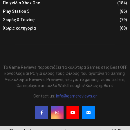
Παιχνίδια Xbox One
(184)
Play Station 5
(86)
Σειρές & Ταινίες
(79)
Χωρίς κατηγορία
(68)
Το Game Reviews παρουσιάζει τα καλύτερα Games στις Best OFF
κονσόλες και PC για όλους τους φίλους που αγαπάνε το Gaming.
Ανακαλύψτε Reviews, Previews, νέα για το gaming, video trailers,
Gameplays και πολλά Walkthroughs! Καλώς ήρθατε!
Contact us:
info@gamereviews.gr