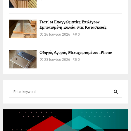
Γιατί οι Επαγγελματίες Επιλέγουν
Εμποτισμένη Ξυλεία στις Κατασκευές
26 Ιουνίου 2026
0
Οδηγός Αγοράς Μεταχειρισμένου iPhone
23 Ιουνίου 2026
0
S
e
a
S
r
c
E
h
f
A