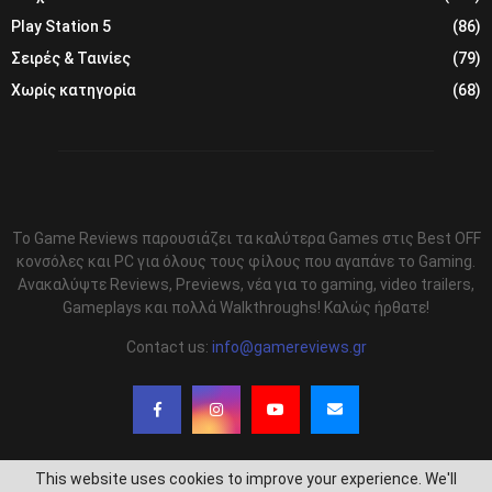
Play Station 5
(86)
Σειρές & Ταινίες
(79)
Χωρίς κατηγορία
(68)
Το Game Reviews παρουσιάζει τα καλύτερα Games στις Best OFF
κονσόλες και PC για όλους τους φίλους που αγαπάνε το Gaming.
Ανακαλύψτε Reviews, Previews, νέα για το gaming, video trailers,
Gameplays και πολλά Walkthroughs! Καλώς ήρθατε!
Contact us:
info@gamereviews.gr
This website uses cookies to improve your experience. We'll