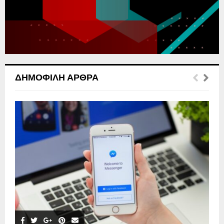
C
H
ΔΗΜΟΦΙΛΉ ΆΡΘΡΑ