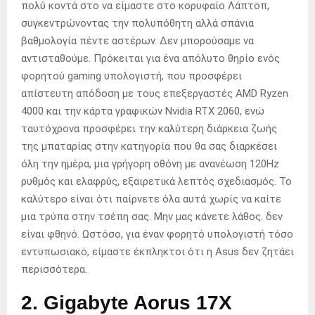
πολύ κοντά στο να είμαστε στο κορυφαίο Λάπτοπ,
συγκεντρώνοντας την πολυπόθητη αλλά σπάνια
βαθμολογία πέντε αστέρων. Δεν μπορούσαμε να
αντισταθούμε. Πρόκειται για ένα απόλυτο θηρίο ενός
φορητού gaming υπολογιστή, που προσφέρει
απίστευτη απόδοση με τους επεξεργαστές AMD Ryzen
4000 και την κάρτα γραφικών Nvidia RTX 2060, ενώ
ταυτόχρονα προσφέρει την καλύτερη διάρκεια ζωής
της μπαταρίας στην κατηγορία που θα σας διαρκέσει
όλη την ημέρα, μια γρήγορη οθόνη με ανανέωση 120Hz
ρυθμός και ελαφρύς, εξαιρετικά λεπτός σχεδιασμός. Το
καλύτερο είναι ότι παίρνετε όλα αυτά χωρίς να καίτε
μια τρύπα στην τσέπη σας. Μην μας κάνετε λάθος. δεν
είναι φθηνό. Ωστόσο, για έναν φορητό υπολογιστή τόσο
εντυπωσιακό, είμαστε έκπληκτοι ότι η Asus δεν ζητάει
περισσότερα.
2. Gigabyte Aorus 17Χ