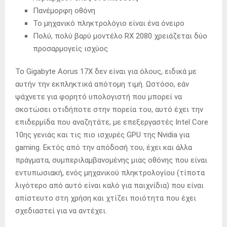
Πανέμορφη οθόνη
Το μηχανικό πληκτρολόγιο είναι ένα όνειρο
Πολύ, πολύ βαρύ μοντέλο RX 2080 χρειάζεται δύο
προσαρμογείς ισχύος
Το Gigabyte Aorus 17X δεν είναι για όλους, ειδικά με
αυτήν την εκπληκτικά απότομη τιμή. Ωστόσο, εάν
ψάχνετε για φορητό υπολογιστή που μπορεί να
σκοτώσει οτιδήποτε στην πορεία του, αυτό έχει την
επιδερμίδα που αναζητάτε, με επεξεργαστές Intel Core
10ης γενιάς και τις πιο ισχυρές GPU της Nvidia για
gaming. Εκτός από την απόδοσή του, έχει και άλλα
πράγματα, συμπεριλαμβανομένης μιας οθόνης που είναι
εντυπωσιακή, ενός μηχανικού πληκτρολογίου (τίποτα
λιγότερο από αυτό είναι καλό για παιχνίδια) που είναι
απίστευτο στη χρήση και χτίζει ποιότητα που έχει
σχεδιαστεί για να αντέχει.