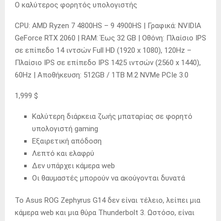
Ο καλύτερος φορητός υπολογιστής
CPU: AMD Ryzen 7 4800HS – 9 4900HS | Γραφικά: NVIDIA
GeForce RTX 2060 | RAM: Έως 32 GB | Οθόνη: Πλαίσιο IPS
σε επίπεδο 14 ιντσών Full HD (1920 x 1080), 120Hz –
Πλαίσιο IPS σε επίπεδο IPS 1425 ιντσών (2560 x 1440),
60Hz | Αποθήκευση: 512GB / 1TB M.2 NVMe PCIe 3.0
1,999 $
Καλύτερη διάρκεια ζωής μπαταρίας σε φορητό
υπολογιστή gaming
Εξαιρετική απόδοση
Λεπτό και ελαφρύ
Δεν υπάρχει κάμερα web
Οι θαυμαστές μπορούν να ακούγονται δυνατά
Το Asus ROG Zephyrus G14 δεν είναι τέλειο, λείπει μια
κάμερα web και μια θύρα Thunderbolt 3. Ωστόσο, είναι