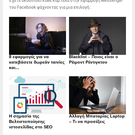
Έχετε σκουπίσει κάθε καρτέλα στην εφαρμογή Messenger
του Facebook ψάχνοντας για μια επιλογή...
8 εφαρμογές για να
Blacklist – Ποιος είναι ο
κατεβάσετε δωρεάν ταινίες
Ρέιμοντ Ρέντιγκτον
και...
Η σημασία της
Αλλαγή Μπαταρίας Laptop
Βελτιστοποίησης
– Τι να προσέξεις
ιστοσελίδας στο SEO