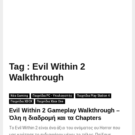
Tag : Evil Within 2
Walkthrough
Νέα Gaming
Παιχνίδια PC - Υπολογιστής
Παιχνίδια Play Station 4
Παιχνίδια XBOX
Παιχνίδια Xbox One
Evil Within 2 Gameplay Walkthrough –
Όλη η διαδρομή και τα Chapters
To Evil Within 2 είναι ένα άξιο του ονόματος ου Horror που
μας κράτησε το ενδιαφέρον μέχρι το τέλος. Παίξαμε