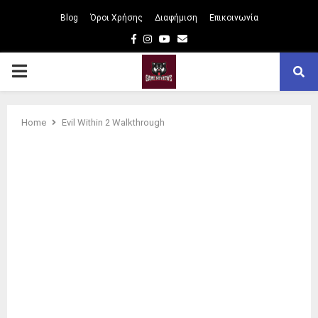
Blog
Όροι Χρήσης
Διαφήμιση
Επικοινωνία
Facebook
Instagram
Youtube
Email
PRIMARY
MENU
Home
Evil Within 2 Walkthrough