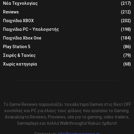
Νέα Τεχνολογίας
(217)
Reviews
(212)
Παιχνίδια XBOX
(202)
Παιχνίδια PC – Υπολογιστής
(198)
Παιχνίδια Xbox One
(184)
Play Station 5
(86)
Σειρές & Ταινίες
(79)
Χωρίς κατηγορία
(68)
Το Game Reviews παρουσιάζει τα καλύτερα Games στις Best OFF
κονσόλες και PC για όλους τους φίλους που αγαπάνε το Gaming.
Ανακαλύψτε Reviews, Previews, νέα για το gaming, video trailers,
Gameplays και πολλά Walkthroughs! Καλώς ήρθατε!