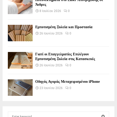
Άνδρες
8 Ιουλίου 2026
0
Εμποτισμένη Ξυλεία και Προστασία
26 Ιουνίου 2026
0
Γιατί οι Επαγγελματίες Επιλέγουν
Εμποτισμένη Ξυλεία στις Κατασκευές
26 Ιουνίου 2026
0
Οδηγός Αγοράς Μεταχειρισμένου iPhone
23 Ιουνίου 2026
0
S