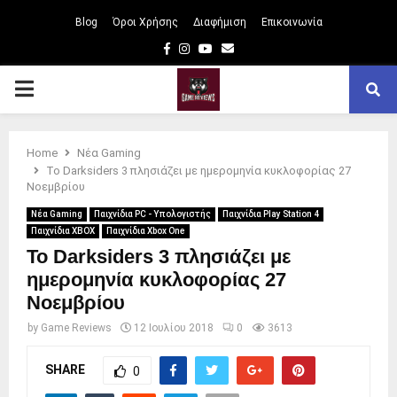
Blog
Όροι Χρήσης
Διαφήμιση
Επικοινωνία
Facebook
Instagram
Youtube
Email
PRIMARY
MENU
Home
Νέα Gaming
Το Darksiders 3 πλησιάζει με ημερομηνία κυκλοφορίας 27
Νοεμβρίου
Νέα Gaming
Παιχνίδια PC - Υπολογιστής
Παιχνίδια Play Station 4
Παιχνίδια XBOX
Παιχνίδια Xbox One
Το Darksiders 3 πλησιάζει με
ημερομηνία κυκλοφορίας 27
Νοεμβρίου
by
Game Reviews
12 Ιουλίου 2018
0
3613
SHARE
0