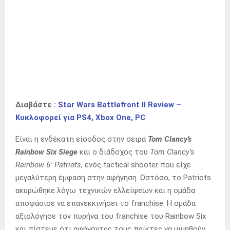
Διαβάστε :
Star Wars Battlefront II Review –
Κυκλοφορεί για PS4, Xbox One, PC
Είναι η ενδέκατη είσοδος στην σειρά
Tom Clancy’s
Rainbow Six Siege
και ο διάδοχος του
Tom Clancy’s
Rainbow 6: Patriots
, ενός tactical shooter που είχε
μεγαλύτερη έμφαση στην αφήγηση. Ωστόσο, το Patriots
ακυρώθηκε λόγω τεχνικών ελλείψεων και η ομάδα
αποφάσισε να επανεκκινήσει το franchise. Η ομάδα
αξιολόγησε τον πυρήνα του franchise του Rainbow Six
και πίστευε ότι αφήνοντας τους παίκτες να μιμηθούν