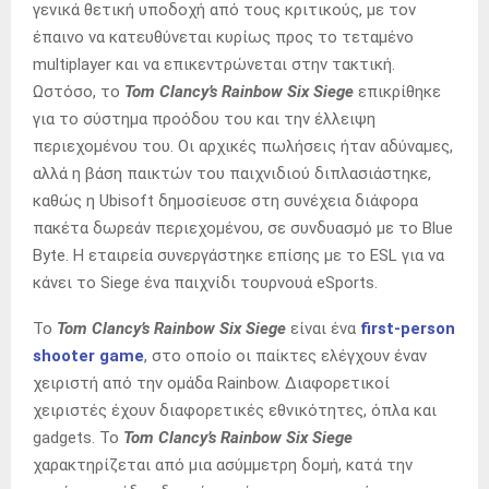
γενικά θετική υποδοχή από τους κριτικούς, με τον
έπαινο να κατευθύνεται κυρίως προς το τεταμένο
multiplayer και να επικεντρώνεται στην τακτική.
Ωστόσο, το
Tom Clancy’s Rainbow Six Siege
επικρίθηκε
για το σύστημα προόδου του και την έλλειψη
περιεχομένου του. Οι αρχικές πωλήσεις ήταν αδύναμες,
αλλά η βάση παικτών του παιχνιδιού διπλασιάστηκε,
καθώς η Ubisoft δημοσίευσε στη συνέχεια διάφορα
πακέτα δωρεάν περιεχομένου, σε συνδυασμό με το Blue
Byte. Η εταιρεία συνεργάστηκε επίσης με το ESL για να
κάνει το Siege ένα παιχνίδι τουρνουά eSports.
Το
Tom Clancy’s Rainbow Six Siege
είναι ένα
first-person
shooter game
, στο οποίο οι παίκτες ελέγχουν έναν
χειριστή από την ομάδα Rainbow. Διαφορετικοί
χειριστές έχουν διαφορετικές εθνικότητες, όπλα και
gadgets. Το
Tom Clancy’s Rainbow Six Siege
χαρακτηρίζεται από μια ασύμμετρη δομή, κατά την