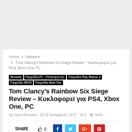
Home
Reviews
Tom Clancy’s Rainbow Six Siege Review – Κυκλοφορεί για
PS4, Xbox One, PC
Reviews
Παιχνίδια PC - Υπολογιστής
Παιχνίδια Play Station 4
Παιχνίδια XBOX
Παιχνίδια Xbox One
Tom Clancy’s Rainbow Six Siege
Review – Κυκλοφορεί για PS4, Xbox
One, PC
by
Game Reviews
26 Νοεμβρίου 2017
0
3845
SHARE
0