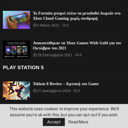
Το Fortnite μπορεί πλέον να μεταδοθεί δωρεάν στο
Xbox Cloud Gaming χωρίς συνδρομή
6 Μαΐου 2022
0
Ανακοινώθηκαν τα Xbox Games With Gold για τον
Οκτώβριο του 2021
29 Σεπτεμβρίου 2021
0
PLAY STATION 5
Tekken 8 Review – Κριτική του Game
31 Δεκεμβρίου 2024
0
This website uses cookies to improve your experience. We'll
Metaphor: ReFantazio – Review – Κριτική του
assume you're ok with this, but you can opt-out if you wish.
Game
Accept
Read More
31 Δεκεμβρίου 2024
0