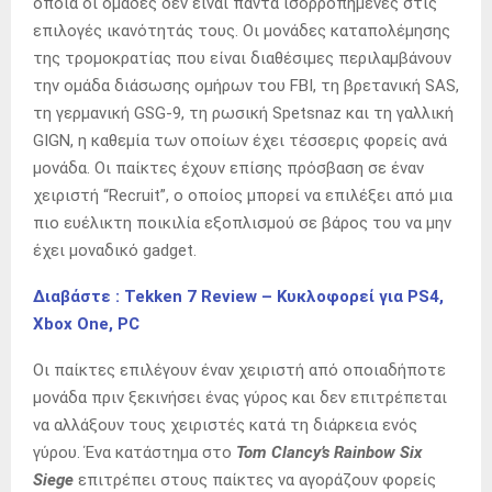
οποία οι ομάδες δεν είναι πάντα ισορροπημένες στις
επιλογές ικανότητάς τους. Οι μονάδες καταπολέμησης
της τρομοκρατίας που είναι διαθέσιμες περιλαμβάνουν
την ομάδα διάσωσης ομήρων του FBI, τη βρετανική SAS,
τη γερμανική GSG-9, τη ρωσική Spetsnaz και τη γαλλική
GIGN, η καθεμία των οποίων έχει τέσσερις φορείς ανά
μονάδα. Οι παίκτες έχουν επίσης πρόσβαση σε έναν
χειριστή “Recruit”, ο οποίος μπορεί να επιλέξει από μια
πιο ευέλικτη ποικιλία εξοπλισμού σε βάρος του να μην
έχει μοναδικό gadget.
Διαβάστε : Tekken 7 Review – Κυκλοφορεί για PS4,
Xbox One, PC
Οι παίκτες επιλέγουν έναν χειριστή από οποιαδήποτε
μονάδα πριν ξεκινήσει ένας γύρος και δεν επιτρέπεται
να αλλάξουν τους χειριστές κατά τη διάρκεια ενός
γύρου. Ένα κατάστημα στο
Tom Clancy’s Rainbow Six
Siege
επιτρέπει στους παίκτες να αγοράζουν φορείς