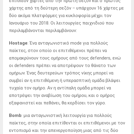
επιπλέον χάρτες από την πρώτη σεζόν και ο πρώτος
χάρτης από τη δεύτερη σεζόν – υπάρχουν 16 χάρτες με
δύο ακόμα πλατφόρμες για κυκλοφορία μέχρι τον
Ιανουάριο του 2018. Οι λειτουργίες παιχνιδιού που
περιλαμβάνονται περιλαμβάνουν:
Hostage
: Ένα ανταγωνιστικό mode για πολλούς
παίκτες, στον οποίο οι επιτιθέμενοι πρέπει να
απομακρύνουν τους ομήρους από τους defenders, ενώ
οι defenders πρέπει να αποτρέψουν το θάνατο των
ομήρων. Ένας δευτερεύων τρόπος νίκης μπορεί να
συμβεί αν η επιτιθέμενη ή υπερασπτική ομάδα βλάψει
τυχαία τον ομήρο. Αν η αντίπαλη ομάδα μπορεί να
αποτρέψει την αναβίωση του ομήρου, και ο ομήρος
εξαφανιστεί και πεθάνει, θα κερδίσει τον γύρο.
Bomb
: μια ανταγωνιστική λειτουργία για πολλούς
παίκτες, στην οποία επιτίθενται οι επιτιθέμενοι με τον
εντοπισμό και την απενεργοποίηση μιας από τις δύο