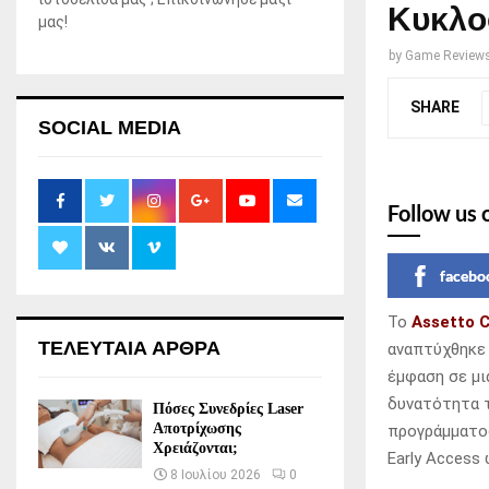
Κυκλο
μας!
by
Game Review
SHARE
SOCIAL MEDIA
Follow us 
facebo
Το
Assetto 
ΤΕΛΕΥΤΑΙΑ ΑΡΘΡΑ
αναπτύχθηκε 
έμφαση σε μι
δυνατότητα 
Πόσες Συνεδρίες Laser
Αποτρίχωσης
προγράμματος
Χρειάζονται;
Early Access
8 Ιουλίου 2026
0