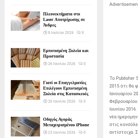
Advertisemen
Πλεονεκτήματα στο
Laser Αποτρίχωσης σε
Άνδρες
8 Ιουλίου 2026
0
Εμποτισμένη Ξυλεία και
Προστασία
26 Ιουνίου 2026
0
Το Publisher
Γιατί οι Επαγγελματίες
2015 ότι θα φ
Επιλέγουν Εμποτισμένη
Ιανουαρίου 2
Ξυλεία στις Κατασκευές
Φεβρουαρίου 
26 Ιουνίου 2026
0
Ιουνίου 2016
νέα ημερομην
Οδηγός Αγοράς
στις κονσόλε
Μεταχειρισμένου iPhone
αντίστοιχα. 
23 Ιουνίου 2026
0