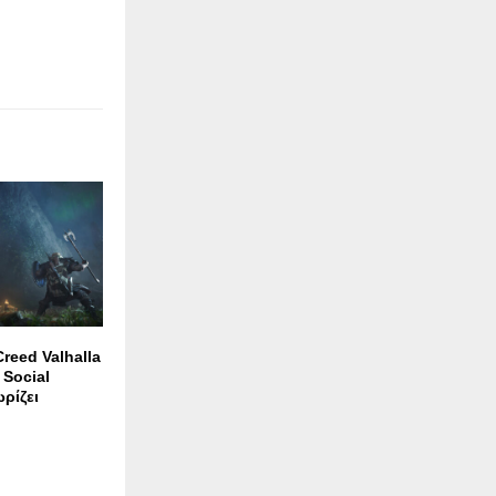
reed Valhalla
 Social
ωρίζει