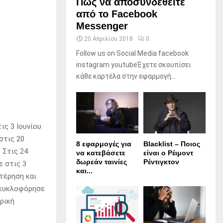
Πώς να αποσυνδεθείτε
από το Facebook
Messenger
20 Απριλίου 2018
0
Follow us on Social Media facebook
instagram youtubeΈχετε σκουπίσει
κάθε καρτέλα στην εφαρμογή...
ις 3 Ιουνίου
στις 20
8 εφαρμογές για
Blacklist – Ποιος
 Στις 24
να κατεβάσετε
είναι ο Ρέιμοντ
δωρεάν ταινίες
Ρέντιγκτον
 στις 3
και...
στέρηση και
ι κυκλοφόρησε
ρική