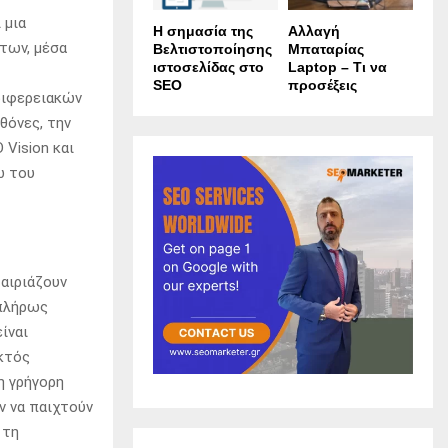
 μια
Η σημασία της
Αλλαγή
άτων, μέσα
Βελτιστοποίησης
Μπαταρίας
ιστοσελίδας στο
Laptop – Τι να
SEO
προσέξεις
ριφερειακών
θόνες, την
 Vision και
ω του
αιριάζουν
 πλήρως
ίναι
εκτός
η γρήγορη
ν να παιχτούν
 τη