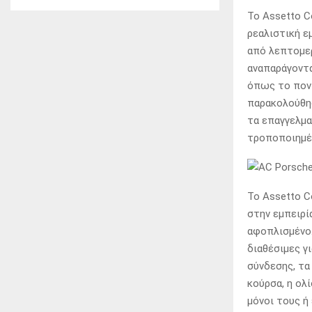
Το Assetto C
ρεαλιστική ε
από λεπτομε
αναπαράγοντα
όπως το ποντ
παρακολούθηση
τα επαγγελμα
τροποποιημέν
Το Assetto C
στην εμπειρί
αφοπλισμένο.
διαθέσιμες γ
σύνδεσης, τα
κούρσα, η ολ
μόνοι τους ή