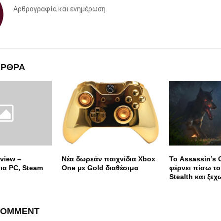
Αρθρογραφία και ενημέρωση.
ΑΡΘΡΑ
eview –
Νέα δωρεάν παιχνίδια Xbox
Το Assassin’s C
ια PC, Steam
One με Gold διαθέσιμα
φέρνει πίσω το
Stealth και ξεχ
COMMENT