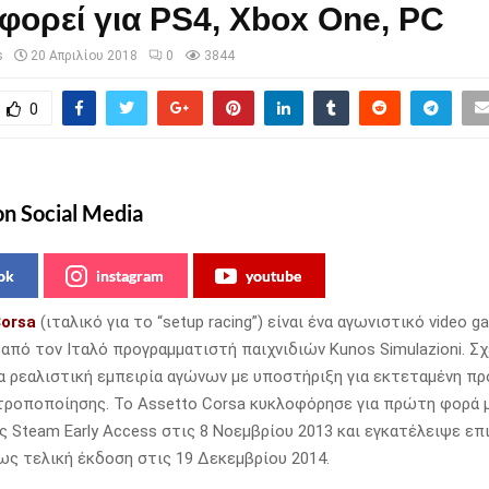
φορεί για PS4, Xbox One, PC
s
20 Απριλίου 2018
0
3844
0
on Social Media
ok
instagram
youtube
Corsa
(ιταλικό για το “setup racing”) είναι ένα αγωνιστικό video 
από τον Ιταλό προγραμματιστή παιχνιδιών Kunos Simulazioni. Σ
α ρεαλιστική εμπειρία αγώνων με υποστήριξη για εκτεταμένη πρ
τροποποίησης. Το Assetto Corsa κυκλοφόρησε για πρώτη φορά
 Steam Early Access στις 8 Νοεμβρίου 2013 και εγκατέλειψε επ
 ως τελική έκδοση στις 19 Δεκεμβρίου 2014.