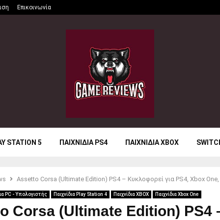
ιση
Επικοινωνία
AY STATION 5
ΠΑΙΧΝΙΔΙΑ PS4
ΠΑΙΧΝΙΔΙΑ XBOX
SWITC
ws
Assetto Corsa (Ultimate Edition) PS4 – Κυκλοφορεί για PS4, Xbox One,
ια PC - Υπολογιστής
Παιχνίδια Play Station 4
Παιχνίδια XBOX
Παιχνίδια Xbox One
o Corsa (Ultimate Edition) PS4 