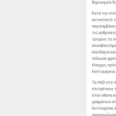
δημιουργία δ
Κατά την είσο
αυτοκίνητό τ
περιλαμβάνει
τις ρυθμίσει
τροχών, το ύ
αποσβεστήρα 
κλειδαριά κα
πόλωση φρένω
έλεγχος πρόσ
λεπτομέρεια
Το HUD στο π
επιτρέπουν τ
στην οθόνη κ
γραμμένων στ
λειτουργίας
προσομοίωση 