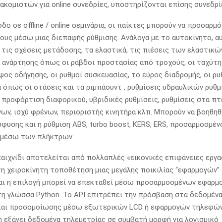
ιακομιστών για online συνεδρίες, υποστηρίζονται επίσης συνεδρί
δο σε offline / online σεμινάρια, οι παίκτες μπορούν να προσαρμ
ους μέσω μιας διεπαφής ρύθμισης. Ανάλογα με το αυτοκίνητο, α
 τις σχέσεις μετάδοσης, τα ελαστικά, τις πιέσεις των ελαστικών
ς ανάρτησης όπως οι ράβδοι προστασίας από τροχούς, οι ταχύτ
ψος οδήγησης, οι ρυθμοί συσκευασίας, το εύρος διαδρομής, οι ρυ
όπως οι στάσεις και τα ριμπάουντ , ρυθμίσεις υδραυλικών ρυθμ
ι προφόρτιση διαφορικού, υβριδικές ρυθμίσεις, ρυθμίσεις στα πτ
ν, ισχύ φρένων, περιοριστής κινητήρα κλπ. Μπορούν να βοηθη
φυσης και η ρύθμιση ABS, turbo boost, KERS, ERS, προσαρμοσμέν
 μέσω των πλήκτρων.
αιχνίδι αποτελείται από πολλαπλές «εικονικές επιφάνειες εργα
η χειροκίνητη τοποθέτηση μιας μεγάλης ποικιλίας “εφαρμογών
αι η επιλογή μπορεί να επεκταθεί μέσω προσαρμοσμένων εφαρμ
η γλώσσα Python. Το API επιτρέπει την πρόσβαση στα δεδομέν
 και προσομοίωσης μέσω εξωτερικών LCD ή εφαρμογών τηλεφών
εξάγει δεδομένα τηλεμετρίας σε συμβατή μορφή για λογισμικό