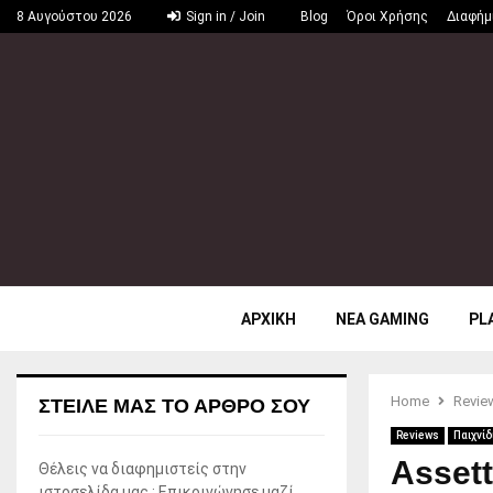
8 Αυγούστου 2026
Sign in / Join
Blog
Όροι Χρήσης
Διαφήμ
ΑΡΧΙΚΗ
ΝΕΑ GAMING
PL
Home
Revie
ΣΤΕΊΛΕ ΜΑΣ ΤΟ ΆΡΘΡΟ ΣΟΥ
Reviews
Παιχνίδ
Assett
Θέλεις να διαφημιστείς στην
ιστοσελίδα μας ; Επικοινώνησε μαζί