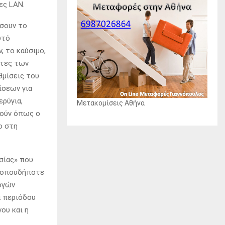
ες LAN.
όσουν το
υτό
, το καύσιμο,
ητες των
θμίσεις του
ίσεων για
ερύγια,
Μετακομίσεις Αθήνα
θούν όπως ο
ο στη
σίας» που
” οπουδήποτε
ογών
α περιόδου
ου και η