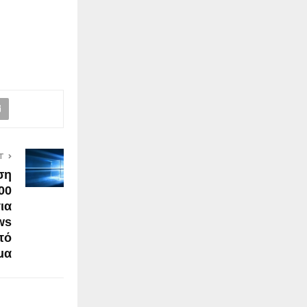
T
ση
00
ια
ws
τό
μα