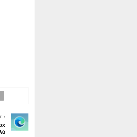
T
ox
λύ