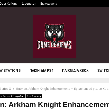
Όροι Χρήσης
Διαφήμιση
Επικοινωνία
AY STATION 5
ΠΑΙΧΝΙΔΙΑ PS4
ΠΑΙΧΝΙΔΙΑ XBOX
SWITC
Series X
Batman: Arkham Knight Enhancements – Έγινε teased για το Xbox
ox Series X Παιχνίδια
Νέα Gaming
n: Arkham Knight Enhancement