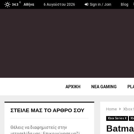
C
Αθήνα
6 Αυγούστου 2026
Sign in / Join
Blog
34.3
ΑΡΧΙΚΗ
ΝΕΑ GAMING
PL
Home
Xbox 
ΣΤΕΊΛΕ ΜΑΣ ΤΟ ΆΡΘΡΟ ΣΟΥ
Xbox Series X
Xb
Batma
Θέλεις να διαφημιστείς στην
ιστοσελίδα μας ; Επικοινώνησε μαζί