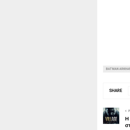
BATMAN ARKHA
SHARE
H
στ