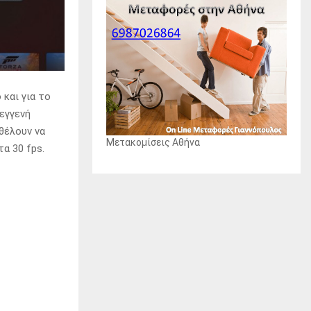
 και για το
 εγγενή
θέλουν να
Μετακομίσεις Αθήνα
α 30 fps.