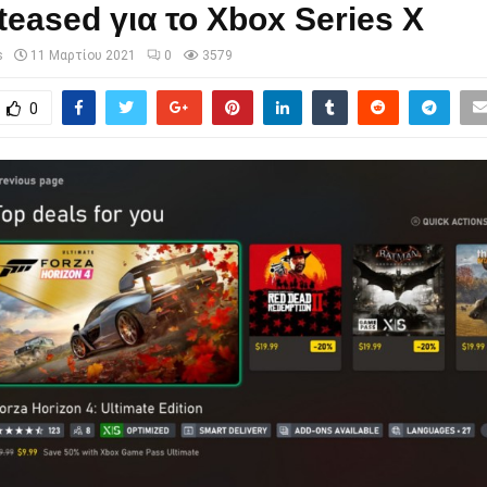
teased για το Xbox Series X
s
11 Μαρτίου 2021
0
3579
0