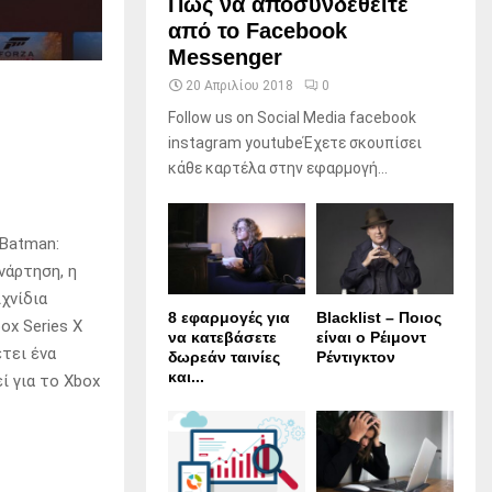
Πώς να αποσυνδεθείτε
από το Facebook
Messenger
20 Απριλίου 2018
0
Follow us on Social Media facebook
instagram youtubeΈχετε σκουπίσει
κάθε καρτέλα στην εφαρμογή...
 Batman:
νάρτηση, η
χνίδια
8 εφαρμογές για
Blacklist – Ποιος
ox Series X
να κατεβάσετε
είναι ο Ρέιμοντ
έτει ένα
δωρεάν ταινίες
Ρέντιγκτον
και...
ί για το Xbox