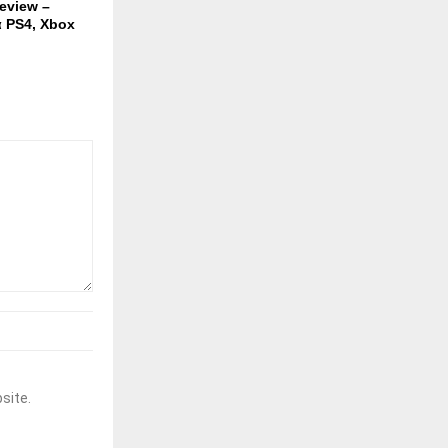
Review –
 PS4, Xbox
site.