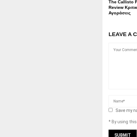
The Callisto 
Review Κριτικ
Αγοράσεις
LEAVE A 
Save my na
* By using thi