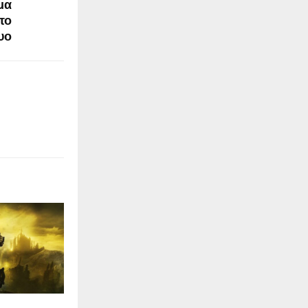
μα
το
υο