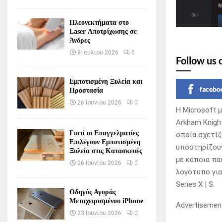
Πλεονεκτήματα στο
Laser Αποτρίχωσης σε
Άνδρες
8 Ιουλίου 2026
0
Follow us 
Εμποτισμένη Ξυλεία και
facebo
Προστασία
26 Ιουνίου 2026
0
Η Microsoft 
Arkham Knigh
Γιατί οι Επαγγελματίες
οποία σχετίζ
Επιλέγουν Εμποτισμένη
υποστηρίζουν
Ξυλεία στις Κατασκευές
με κάποια παι
26 Ιουνίου 2026
0
λογότυπο για
Series X | S.
Οδηγός Αγοράς
Μεταχειρισμένου iPhone
Advertisemen
23 Ιουνίου 2026
0