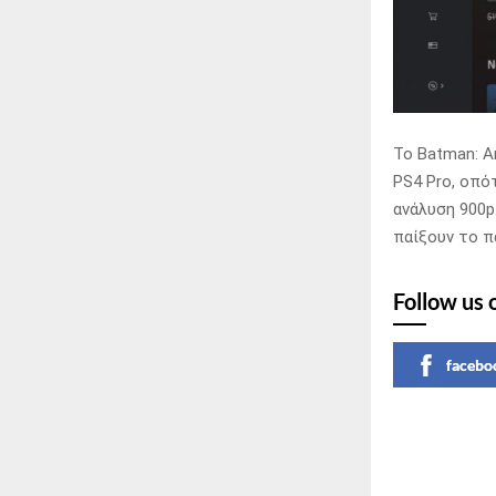
Το Batman: Ar
PS4 Pro, οπό
ανάλυση 900p
παίξουν το π
Follow us 
facebo