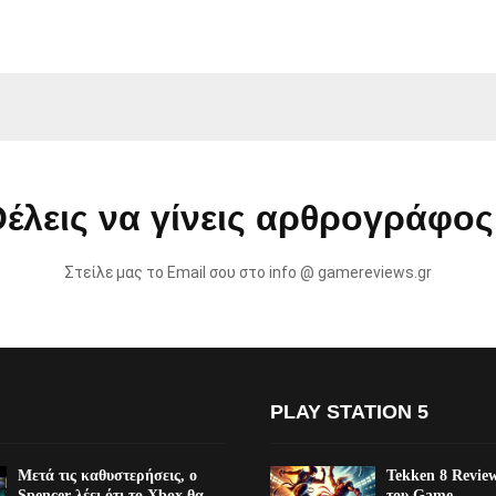
έλεις να γίνεις αρθρογράφος
Στείλε μας το Email σου στο info @ gamereviews.gr
PLAY STATION 5
Μετά τις καθυστερήσεις, ο
Tekken 8 Revie
Spencer λέει ότι το Xbox θα
του Game