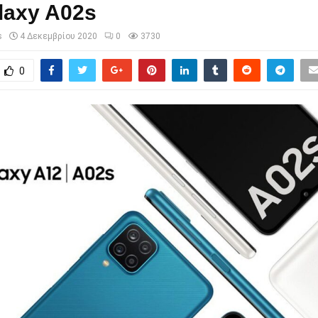
laxy A02s
s
4 Δεκεμβρίου 2020
0
3730
0