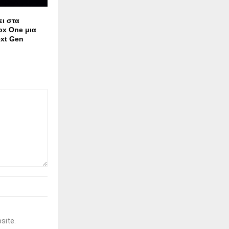
ει στα
ox One μια
xt Gen
site.