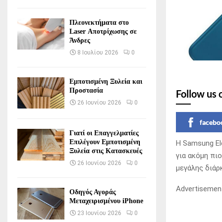
Πλεονεκτήματα στο
Laser Αποτρίχωσης σε
Άνδρες
8 Ιουλίου 2026
0
Εμποτισμένη Ξυλεία και
Προστασία
Follow us 
26 Ιουνίου 2026
0
facebo
Γιατί οι Επαγγελματίες
Επιλέγουν Εμποτισμένη
Η Samsung Ele
Ξυλεία στις Κατασκευές
για ακόμη πι
26 Ιουνίου 2026
0
μεγάλης διάρ
Advertisemen
Οδηγός Αγοράς
Μεταχειρισμένου iPhone
23 Ιουνίου 2026
0