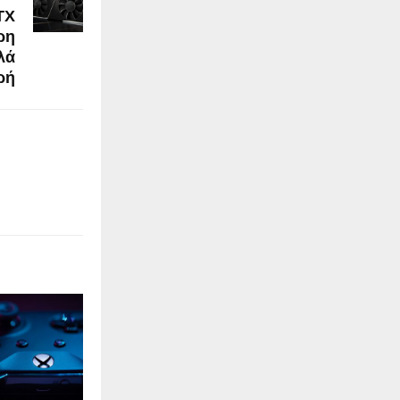
TX
ρη
λά
ρή