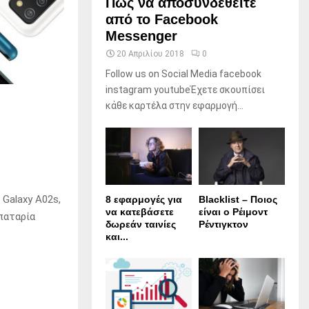
Πώς να αποσυνδεθείτε
από το Facebook
Messenger
20 Απριλίου 2018
0
Follow us on Social Media facebook
instagram youtubeΈχετε σκουπίσει
κάθε καρτέλα στην εφαρμογή...
 Galaxy A02s,
8 εφαρμογές για
Blacklist – Ποιος
να κατεβάσετε
είναι ο Ρέιμοντ
παταρία
δωρεάν ταινίες
Ρέντιγκτον
και...