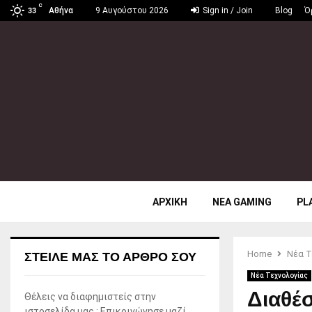
C
Αθήνα
9 Αυγούστου 2026
Sign in / Join
Blog
Ό
33
ΑΡΧΙΚΗ
ΝΕΑ GAMING
PL
Home
Νέα Τ
ΣΤΕΊΛΕ ΜΑΣ ΤΟ ΆΡΘΡΟ ΣΟΥ
Νέα Τεχνολογίας
Διαθέ
Θέλεις να διαφημιστείς στην
ιστοσελίδα μας ; Επικοινώνησε μαζί