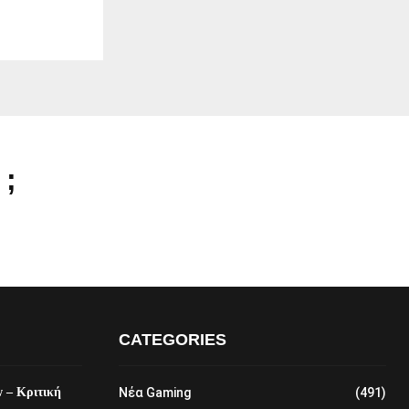
 ;
CATEGORIES
w – Κριτική
Νέα Gaming
(491)