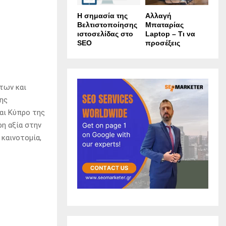
Η σημασία της
Αλλαγή
Βελτιστοποίησης
Μπαταρίας
ιστοσελίδας στο
Laptop – Τι να
SEO
προσέξεις
ντων και
ρης
αι Κύπρο της
ρη αξία στην
 καινοτομία,