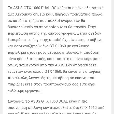
Το ASUS GTX 1060 DUAL OC κάθεται σε ένα εξαιρετικά
αμφιλεγόμενο σημείο και υπάρχουν πραγματικά πολλά
σε αυτό το τμήμα που πολλοί αγοραστές θα
δυσκολευτούν να αποφασίσουν τι θα πάρουν. Στην
περίπτωση αυτής της κάρτας γραφικών, έχει σχεδόν
ξεπεράσει το έργο της επειδή έχει ένα άσπρο σάβανο
και όσοι αναζητούν ένα GTX 1060 με ένα λευκό
περίβλημα έχουν μόνο μερικές επιλογές. Η απόδοση
είναι ήδη αξιοπρεπής, και η ποιότητα είναι κορυφαία
όπως αναμενόταν από την ASUS. Εάν αποφασίζετε
εναντίον ενός άλλου GTX 1060, θα κάνω την απόφαση
πιο εύκολη, λέγοντάς τη μετάβαση σε εκείνη που
ταιριάζει είτε στον προϋπολογισμό σας είτε έχει
καλύτερη εμφάνιση.
Συνολικά, το ASUS GTX 1060 DUAL είναι η πιο
οικονομική επιλογή εάν ακολουθείτε ένα GTX 1060 από
την ASUS και προσφέρει όλη την ποιότητα που θα