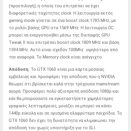
(προεπιλογή), η οποία του επιτρέπει να έχει
διαφορετικές ταχύτητες clock. Η λειτουργία εκτός
gaming mode γίνεται σε ένα boost clock 1785 MHz, με
το ρολόι βάσης GPU στα 1569 MHz. Η λειτουργία OC
μπορεί να ενεργοποιηθεί μέσω της διεπαφής GPU
Tweak II που επιτρέπει boost clock 1809 MHz και βάση
1594 MHz. Αυτό είναι σχεδόν 100Mhz υψηλότερο από
την αναφορά. Το Memory clock είναι ανέγγιχτο.
Απόδοση.
Το GTX 1060 είναι μια κάρτα μεσαίας
εμβέλειας και προσφέρει την απόδοση που η NVIDIA
θεωρεί ότι βρίσκεται καλά στην τρέχουσα mainstream
αγορά. Προσφέρει πολύ αξιοπρεπή απόδοση 1080p και
εάν θα μπορούσατε να εγκαταστήσετε χαμηλότερες
γραφικές λεπτομέρειες, μοιάζει να μπορεί να κάνει
1440p εύκολα και σε ορισμένα ελαφρύτερα παιχνίδια. Το
GTX 1060 δεν έχει τη δυνατότητα να κλιμακώνει την
απόδοσή του χωρίς υποστήριξη για το SLI.