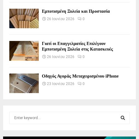
Εμποτισμένη Ξυλεία και Προστασία
26 Ιουνίου 2026
0
Γιατί οι Επαγγελματίες Επιλέγουν
Εμποτισμένη Ξυλεία στις Κατασκευές
26 Ιουνίου 2026
0
Οδηγός Αγοράς Μεταχειρισμένου iPhone
23 Ιουνίου 2026
0
S
e
a
S
r