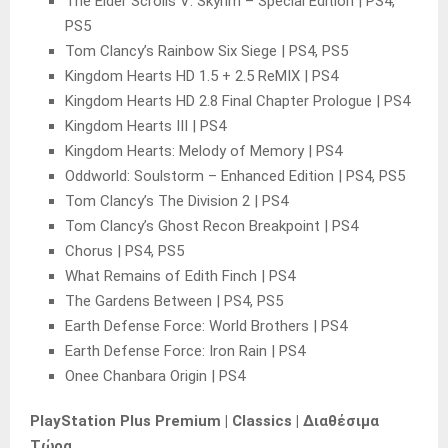
The Elder Scrolls V: Skyrim – Special Edition | PS4,
PS5
Tom Clancy’s Rainbow Six Siege | PS4, PS5
Kingdom Hearts HD 1.5 + 2.5 ReMIX | PS4
Kingdom Hearts HD 2.8 Final Chapter Prologue | PS4
Kingdom Hearts III | PS4
Kingdom Hearts: Melody of Memory | PS4
Oddworld: Soulstorm – Enhanced Edition | PS4, PS5
Tom Clancy’s The Division 2 | PS4
Tom Clancy’s Ghost Recon Breakpoint | PS4
Chorus | PS4, PS5
What Remains of Edith Finch | PS4
The Gardens Between | PS4, PS5
Earth Defense Force: World Brothers | PS4
Earth Defense Force: Iron Rain | PS4
Onee Chanbara Origin | PS4
PlayStation Plus Premium | Classics | Διαθέσιμα
Τώρα