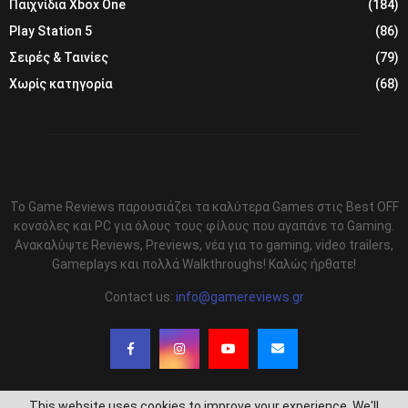
Παιχνίδια Xbox One
(184)
Play Station 5
(86)
Σειρές & Ταινίες
(79)
Χωρίς κατηγορία
(68)
Το Game Reviews παρουσιάζει τα καλύτερα Games στις Best OFF
κονσόλες και PC για όλους τους φίλους που αγαπάνε το Gaming.
Ανακαλύψτε Reviews, Previews, νέα για το gaming, video trailers,
Gameplays και πολλά Walkthroughs! Καλώς ήρθατε!
Contact us:
info@gamereviews.gr
This website uses cookies to improve your experience. We'll