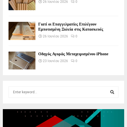
26 Ιουνίου 2026
0
Γιατί οι Επαγγελματίες Επιλέγουν
Εμποτισμένη Ξυλεία στις Κατασκευές
26 Ιουνίου 2026
0
Οδηγός Αγοράς Μεταχειρισμένου iPhone
23 Ιουνίου 2026
0
S
e
a
S
r
c
E
h
f
A