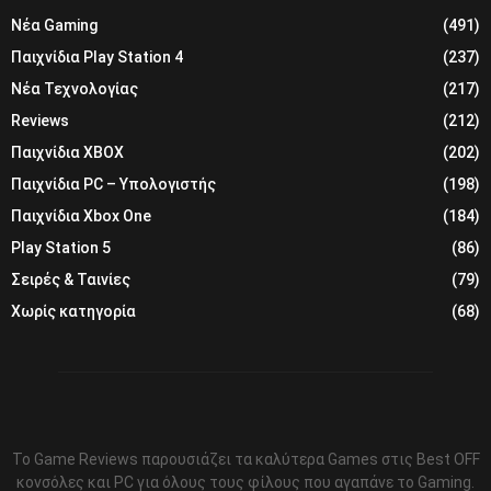
Νέα Gaming
(491)
Παιχνίδια Play Station 4
(237)
Νέα Τεχνολογίας
(217)
Reviews
(212)
Παιχνίδια XBOX
(202)
Παιχνίδια PC – Υπολογιστής
(198)
Παιχνίδια Xbox One
(184)
Play Station 5
(86)
Σειρές & Ταινίες
(79)
Χωρίς κατηγορία
(68)
Το Game Reviews παρουσιάζει τα καλύτερα Games στις Best OFF
κονσόλες και PC για όλους τους φίλους που αγαπάνε το Gaming.