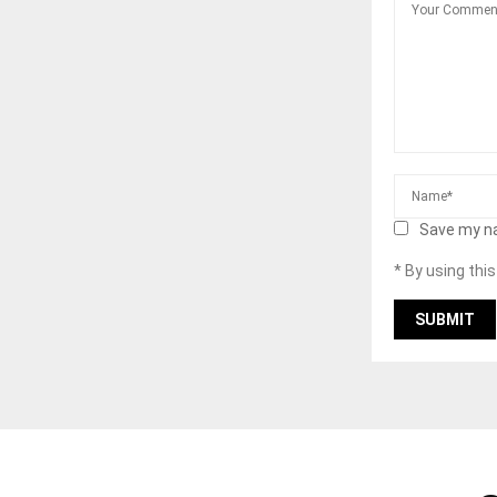
Save my na
* By using thi