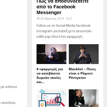
Πώς να αποσυνδεθείτε
από το Facebook
Messenger
20 Απριλίου 2018
0
Follow us on Social Media facebook
instagram youtubeΈχετε σκουπίσει
κάθε καρτέλα στην εφαρμογή...
8 εφαρμογές για
Blacklist – Ποιος
να κατεβάσετε
είναι ο Ρέιμοντ
δωρεάν ταινίες
Ρέντιγκτον
και...
 με κάποιο
υ συνόλου