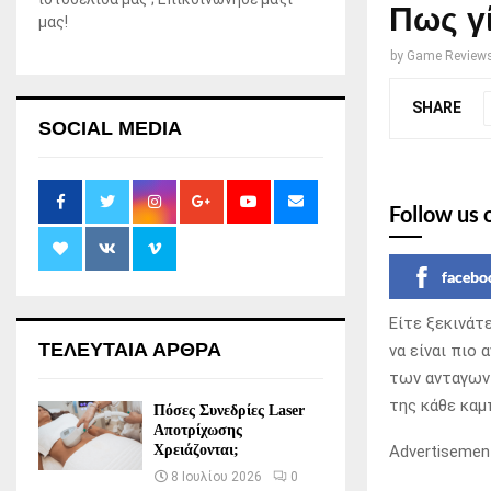
Πως γί
μας!
by
Game Review
SHARE
SOCIAL MEDIA
Follow us 
facebo
Είτε ξεκινάτ
ΤΕΛΕΥΤΑΙΑ ΑΡΘΡΑ
να είναι πιο
των ανταγωνι
της κάθε καμ
Πόσες Συνεδρίες Laser
Αποτρίχωσης
Advertisemen
Χρειάζονται;
8 Ιουλίου 2026
0