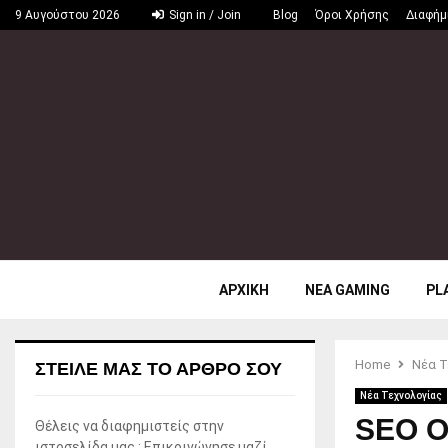
9 Αυγούστου 2026
Sign in / Join
Blog
Όροι Χρήσης
Διαφήμ
ΑΡΧΙΚΗ
ΝΕΑ GAMING
PL
Home
Νέα Τ
ΣΤΕΊΛΕ ΜΑΣ ΤΟ ΆΡΘΡΟ ΣΟΥ
Νέα Τεχνολογίας
SEO Ο
Θέλεις να διαφημιστείς στην
ιστοσελίδα μας ; Επικοινώνησε μαζί