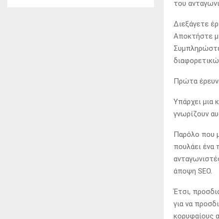
του ανταγωνι
Διεξάγετε έρ
Αποκτήστε μι
Συμπληρώστε 
διαφορετικώ
Πρώτα έρευνα
Υπάρχει μια 
γνωρίζουν αυ
Παρόλο που μ
πουλάει ένα 
ανταγωνιστές
άποψη SEO.
Έτσι, προσδι
για να προσδ
κορυφαίους α