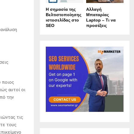
Η σημασία της
Αλλαγή
Βελτιστοποίησης
Μπαταρίας
ιστοσελίδας στο
Laptop – Τι να
SEO
προσέξεις
 ανάλυση
σεις
υ ποιος
πώς αυτοί οι
από την
οιώντας τις
ετε τους
επικείμενο