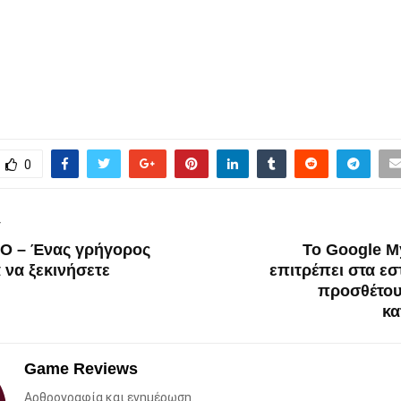
0
T
EO – Ένας γρήγορος
Το Google M
 να ξεκινήσετε
επιτρέπει στα εσ
προσθέτου
κα
Game Reviews
Αρθρογραφία και ενημέρωση.