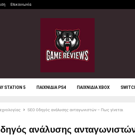
ιση
Επικοινωνία
AY STATION 5
ΠΑΙΧΝΙΔΙΑ PS4
ΠΑΙΧΝΙΔΙΑ XBOX
SWITC
εχνολογίας
SEO Οδηγός ανάλυσης ανταγωνιστών – Πως γίνεται
δηγός ανάλυσης ανταγωνιστών