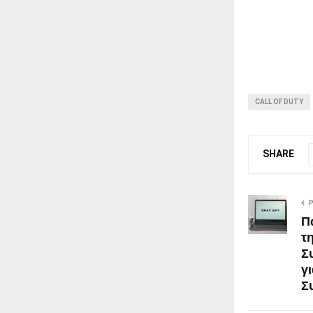
CALL OF DUTY
SHARE
Π
τ
Σ
γ
Σ