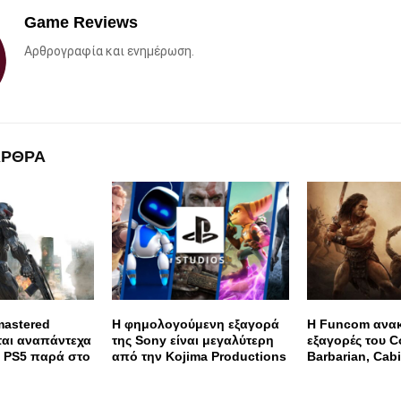
Game Reviews
Αρθρογραφία και ενημέρωση.
ΑΡΘΡΑ
mastered
Η φημολογούμενη εξαγορά
Η Funcom ανακ
εται αναπάντεχα
της Sony είναι μεγαλύτερη
εξαγορές του 
ο PS5 παρά στο
από την Kojima Productions
Barbarian, Cab