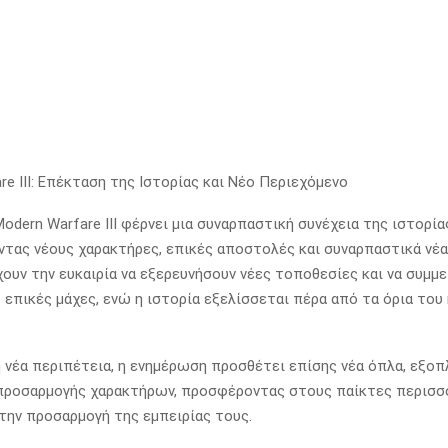
re III: Επέκταση της Ιστορίας και Νέο Περιεχόμενο
odern Warfare III φέρνει μια συναρπαστική συνέχεια της ιστορία
ας νέους χαρακτήρες, επικές αποστολές και συναρπαστικά νέα
χουν την ευκαιρία να εξερευνήσουν νέες τοποθεσίες και να συμμ
ό επικές μάχες, ενώ η ιστορία εξελίσσεται πέρα από τα όρια του
 νέα περιπέτεια, η ενημέρωση προσθέτει επίσης νέα όπλα, εξοπ
 προσαρμογής χαρακτήρων, προσφέροντας στους παίκτες περισσ
 την προσαρμογή της εμπειρίας τους.