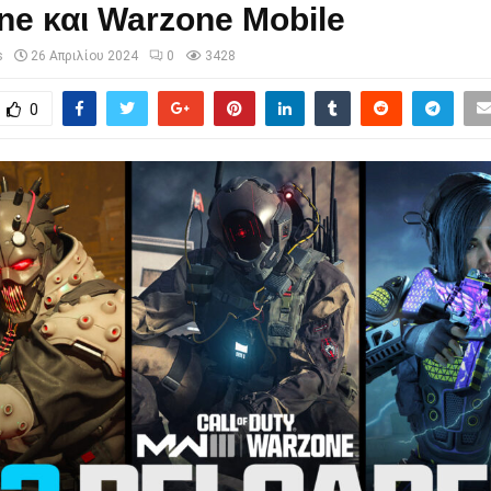
ne και Warzone Mobile
s
26 Απριλίου 2024
0
3428
0