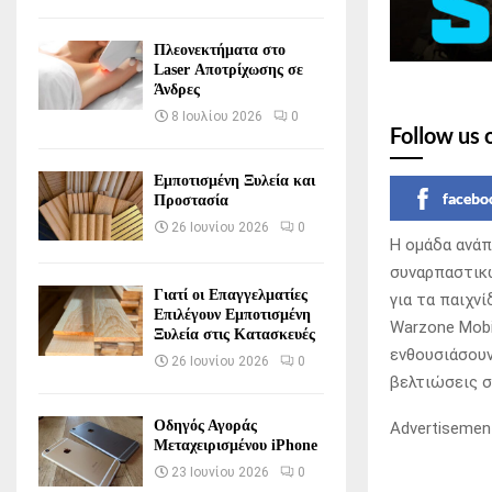
Πλεονεκτήματα στο
Laser Αποτρίχωσης σε
Άνδρες
8 Ιουλίου 2026
0
Follow us 
Εμποτισμένη Ξυλεία και
facebo
Προστασία
26 Ιουνίου 2026
0
Η ομάδα ανάπ
συναρπαστικώ
Γιατί οι Επαγγελματίες
για τα παιχνίδ
Επιλέγουν Εμποτισμένη
Warzone Mobi
Ξυλεία στις Κατασκευές
ενθουσιάσουν
26 Ιουνίου 2026
0
βελτιώσεις σ
Οδηγός Αγοράς
Advertisemen
Μεταχειρισμένου iPhone
23 Ιουνίου 2026
0