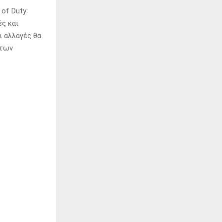
 of Duty:
ές και
 αλλαγές θα
 των