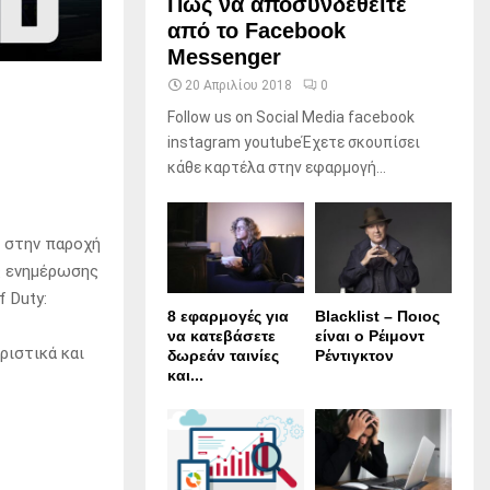
Πώς να αποσυνδεθείτε
από το Facebook
Messenger
20 Απριλίου 2018
0
Follow us on Social Media facebook
instagram youtubeΈχετε σκουπίσει
κάθε καρτέλα στην εφαρμογή...
ς στην παροχή
ς ενημέρωσης
f Duty:
8 εφαρμογές για
Blacklist – Ποιος
να κατεβάσετε
είναι ο Ρέιμοντ
ριστικά και
δωρεάν ταινίες
Ρέντιγκτον
και...