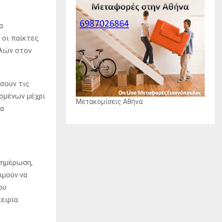
α
 οι παίκτες
ολών στον
σουν τις
νομένων μέχρι
Μετακομίσεις Αθήνα
να
νημέρωση,
ιμούν να
ου
ειρία