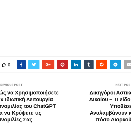
0
PREVIOUS POST
NEXT POS
ώς να Χρησιμοποιήσετε
Δικηγόροι Αστικ
ην Ιδιωτική Λειτουργία
Δικαίου – Τι είδ
υνομιλίας του ChatGPT
Υποθέσε
ια να Κρύψετε τις
Αναλαμβάνουν κ
υνομιλίες Σας
πόσο Διαρκού