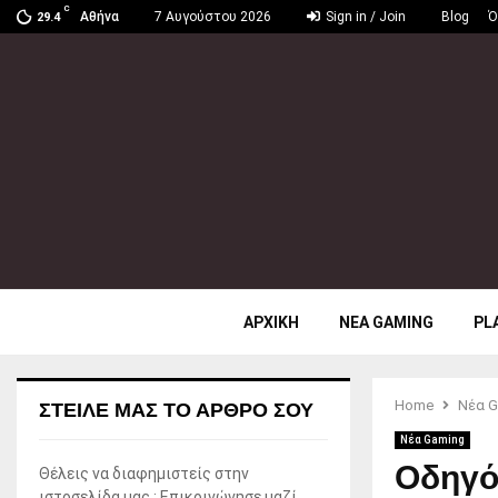
C
Αθήνα
7 Αυγούστου 2026
Sign in / Join
Blog
Ό
29.4
ΑΡΧΙΚΗ
ΝΕΑ GAMING
PL
Home
Νέα G
ΣΤΕΊΛΕ ΜΑΣ ΤΟ ΆΡΘΡΟ ΣΟΥ
Νέα Gaming
Οδηγός
Θέλεις να διαφημιστείς στην
ιστοσελίδα μας ; Επικοινώνησε μαζί