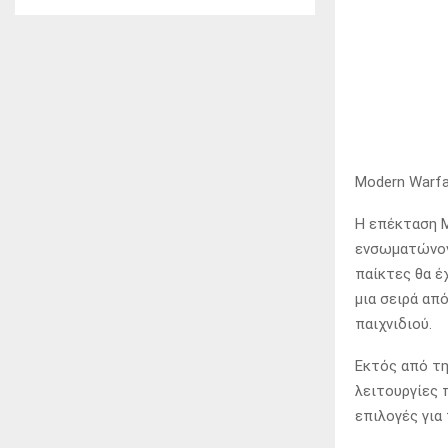
Modern Warfa
Η επέκταση M
ενσωματώνοντ
παίκτες θα έ
μια σειρά απ
παιχνιδιού.
Εκτός από τη
λειτουργίες
επιλογές για