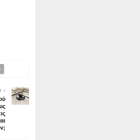
T
ού
ους
ις
αι
ν;