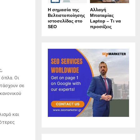
Η σημασία της
Αλλαγή
Βελτιστοποίησης
Μπαταρίας
ιστοσελίδας στο
Laptop – Τι να
SEO
προσέξεις
ς,
 όπλα. Οι
ετάσχουν σε
 κανονικού
λισμό και
ότερες