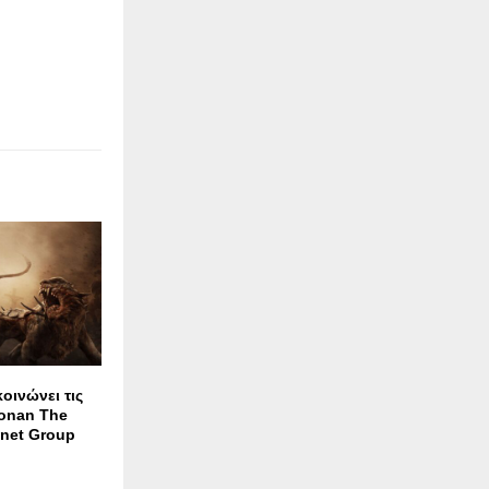
οινώνει τις
Conan The
inet Group