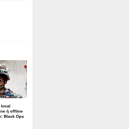
 local
ine ή offline
y: Black Ops