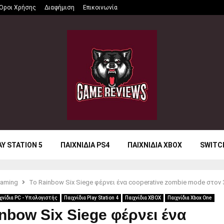
Όροι Χρήσης
Διαφήμιση
Επικοινωνία
AY STATION 5
ΠΑΙΧΝΙΔΙΑ PS4
ΠΑΙΧΝΙΔΙΑ XBOX
SWITC
aming
Το Rainbow Six Siege φέρνει ένα cooperative zombie mode στον
χνίδια PC - Υπολογιστής
Παιχνίδια Play Station 4
Παιχνίδια XBOX
Παιχνίδια Xbox One
nbow Six Siege φέρνει ένα