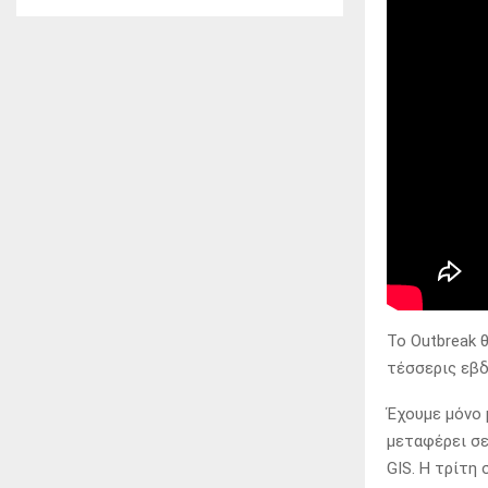
Το Outbreak θ
τέσσερις εβδ
Έχουμε μόνο 
μεταφέρει σε
GIS. Η τρίτη