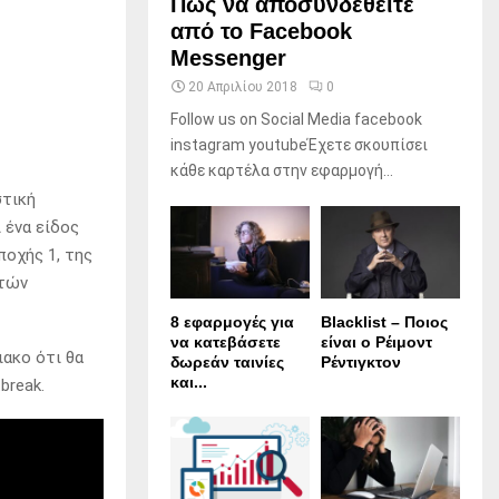
Πώς να αποσυνδεθείτε
από το Facebook
Messenger
20 Απριλίου 2018
0
Follow us on Social Media facebook
instagram youtubeΈχετε σκουπίσει
κάθε καρτέλα στην εφαρμογή...
στική
 ένα είδος
ποχής 1, της
στών
8 εφαρμογές για
Blacklist – Ποιος
να κατεβάσετε
είναι ο Ρέιμοντ
ακο ότι θα
δωρεάν ταινίες
Ρέντιγκτον
και...
break.