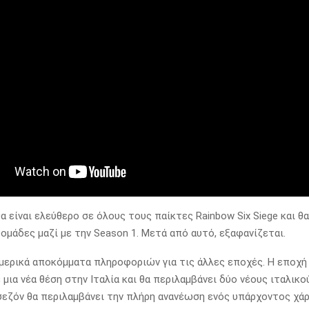
α είναι ελεύθερο σε όλους τους παίκτες Rainbow Six Siege και θα
ομάδες μαζί με την Season 1. Μετά από αυτό, εξαφανίζεται.
μερικά αποκόμματα πληροφοριών για τις άλλες εποχές. Η εποχή 
 μια νέα θέση στην Ιταλία και θα περιλαμβάνει δύο νέους ιταλικ
 σεζόν θα περιλαμβάνει την πλήρη ανανέωση ενός υπάρχοντος χάρ