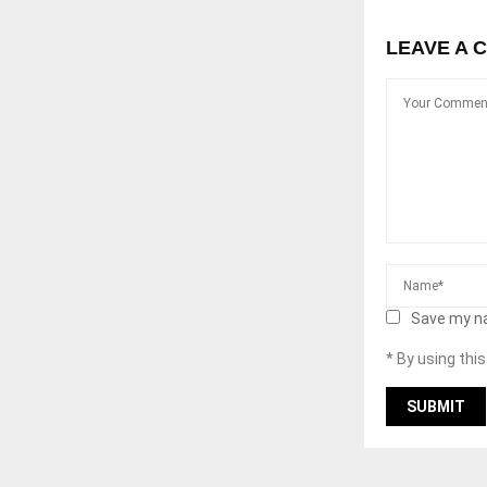
LEAVE A 
Save my na
* By using thi