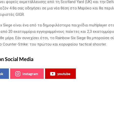
νει φορείς εκμετάλλευσης από τη Scotland Yard (UK) και την Delt
 σεζόν 4 θα σας οδηγήσει σε μια νέα θέση στο Μαρόκο και θα περι
ειριστές GIGR.
x Siege είναι ένα από τα δημοφιλέστερα παιχνίδια multiplayer στ
από 20 εκατομμύρια εγγεγραμμένους παίκτες και 2,3 εκατομμύρ
θε μέρα. Εάν συνεχίσει έτσι, το Rainbow Six Siege θα μπορούσε σ
 Counter-Strike: του πρώτου και κορυφαίου tactical shooter.
on Social Media
ok
instagram
youtube