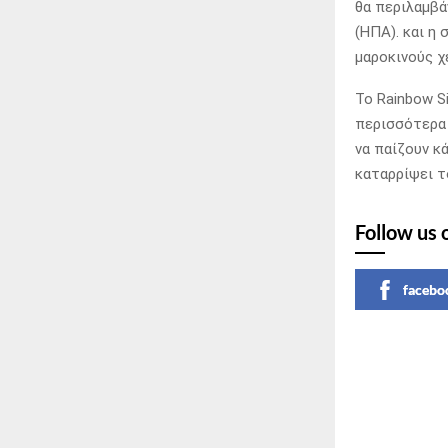
θα περιλαμβά
(ΗΠΑ). και η
μαροκινούς χ
Το Rainbow Si
περισσότερα 
να παίζουν κά
καταρρίψει το
Follow us 
facebo