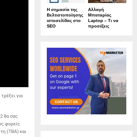
Η σημασία της
Αλλαγή
Βελτιστοποίησης
Μπαταρίας
ιστοσελίδας στο
Laptop – Τι να
SEO
προσέξεις
 τρέξει για
2 θα σας
ούς φορείς
τη (TBA) και