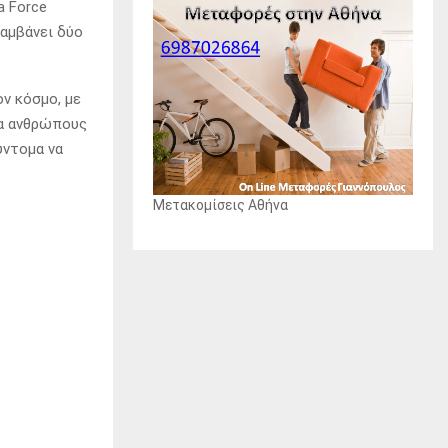
a Force
λαμβάνει δύο
ον κόσμο, με
ια ανθρώπους
ύντομα να
Μετακομίσεις Αθήνα