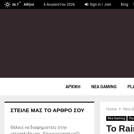
C
Αθήνα
6 Αυγούστου 2026
Sign in / Join
Blog
26.7
ΑΡΧΙΚΗ
ΝΕΑ GAMING
PL
Home
Νέα G
ΣΤΕΊΛΕ ΜΑΣ ΤΟ ΆΡΘΡΟ ΣΟΥ
Νέα Gaming
Παι
Το Rai
Θέλεις να διαφημιστείς στην
ιστοσελίδα μας ; Επικοινώνησε μαζί