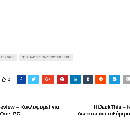
EGE ZOMPI
ΝΕΟΙ ΧΑΡΤΕΣ RAINBOW SIX SIEGE
0
T
eview – Κυκλοφορεί για
HiJackThis – 
 One, PC
δωρεάν ανεπιθύμητα 