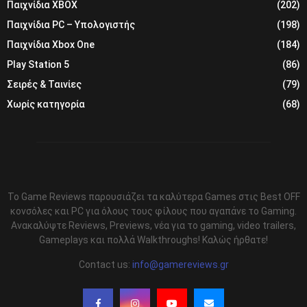
Παιχνίδια XBOX
(202)
Παιχνίδια PC – Υπολογιστής
(198)
Παιχνίδια Xbox One
(184)
Play Station 5
(86)
Σειρές & Ταινίες
(79)
Χωρίς κατηγορία
(68)
Το Game Reviews παρουσιάζει τα καλύτερα Games στις Best OFF
κονσόλες και PC για όλους τους φίλους που αγαπάνε το Gaming.
Ανακαλύψτε Reviews, Previews, νέα για το gaming, video trailers,
Gameplays και πολλά Walkthroughs! Καλώς ήρθατε!
Contact us:
info@gamereviews.gr