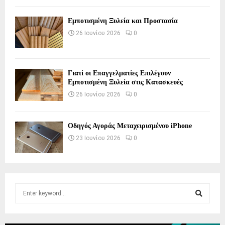
Εμποτισμένη Ξυλεία και Προστασία
26 Ιουνίου 2026
0
Γιατί οι Επαγγελματίες Επιλέγουν
Εμποτισμένη Ξυλεία στις Κατασκευές
26 Ιουνίου 2026
0
Οδηγός Αγοράς Μεταχειρισμένου iPhone
23 Ιουνίου 2026
0
S
e
a
S
r