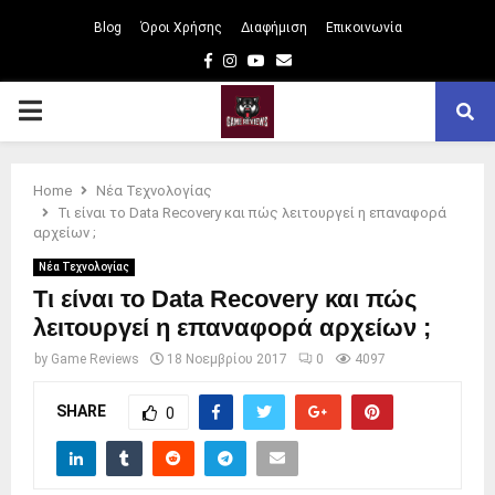
Blog
Όροι Χρήσης
Διαφήμιση
Επικοινωνία
Facebook
Instagram
Youtube
Email
PRIMARY
MENU
Home
Νέα Τεχνολογίας
Τι είναι το Data Recovery και πώς λειτουργεί η επαναφορά
αρχείων ;
Νέα Τεχνολογίας
Τι είναι το Data Recovery και πώς
λειτουργεί η επαναφορά αρχείων ;
by
Game Reviews
18 Νοεμβρίου 2017
0
4097
SHARE
0