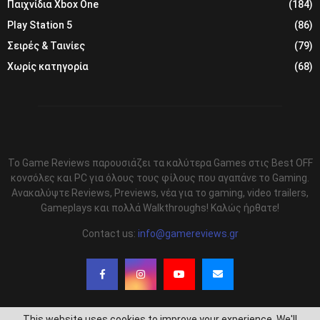
Παιχνίδια Xbox One
(184)
Play Station 5
(86)
Σειρές & Ταινίες
(79)
Χωρίς κατηγορία
(68)
Το Game Reviews παρουσιάζει τα καλύτερα Games στις Best OFF
κονσόλες και PC για όλους τους φίλους που αγαπάνε το Gaming.
Ανακαλύψτε Reviews, Previews, νέα για το gaming, video trailers,
Gameplays και πολλά Walkthroughs! Καλώς ήρθατε!
Contact us:
info@gamereviews.gr
This website uses cookies to improve your experience. We'll