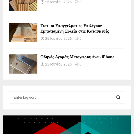
26 Ιουνίου 2026
0
Γιατί οι Επαγγελματίες Επιλέγουν
Εμποτισμένη Ξυλεία στις Κατασκευές
26 Ιουνίου 2026
0
Οδηγός Αγοράς Μεταχειρισμένου iPhone
23 Ιουνίου 2026
0
S
e
a
S
r
c
E
h
f
A