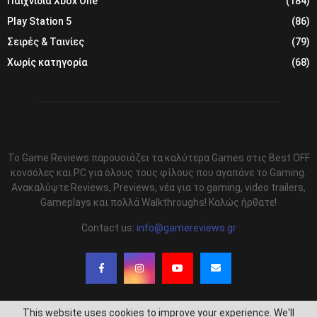
Παιχνίδια Xbox One
(184)
Play Station 5
(86)
Σειρές & Ταινίες
(79)
Χωρίς κατηγορία
(68)
Το Game Reviews παρουσιάζει τα καλύτερα Games στις Best OFF
κονσόλες και PC για όλους τους φίλους που αγαπάνε το Gaming.
Ανακαλύψτε Reviews, Previews, νέα για το gaming, video trailers,
Gameplays και πολλά Walkthroughs! Καλώς ήρθατε!
Contact us:
info@gamereviews.gr
This website uses cookies to improve your experience. We'll