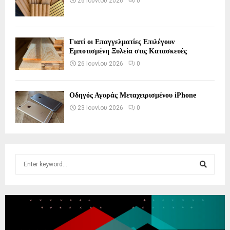
26 Ιουνίου 2026
0
Γιατί οι Επαγγελματίες Επιλέγουν
Εμποτισμένη Ξυλεία στις Κατασκευές
26 Ιουνίου 2026
0
Οδηγός Αγοράς Μεταχειρισμένου iPhone
23 Ιουνίου 2026
0
S
e
a
S
r
c
E
h
f
A