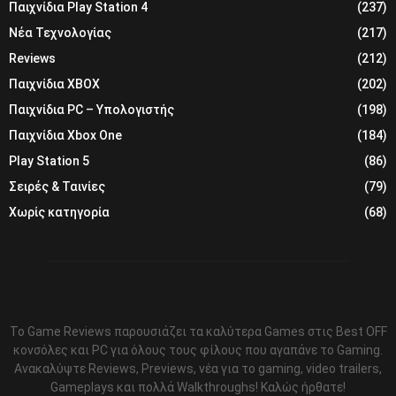
Παιχνίδια Play Station 4
(237)
Νέα Τεχνολογίας
(217)
Reviews
(212)
Παιχνίδια XBOX
(202)
Παιχνίδια PC – Υπολογιστής
(198)
Παιχνίδια Xbox One
(184)
Play Station 5
(86)
Σειρές & Ταινίες
(79)
Χωρίς κατηγορία
(68)
Το Game Reviews παρουσιάζει τα καλύτερα Games στις Best OFF
κονσόλες και PC για όλους τους φίλους που αγαπάνε το Gaming.
Ανακαλύψτε Reviews, Previews, νέα για το gaming, video trailers,
Gameplays και πολλά Walkthroughs! Καλώς ήρθατε!