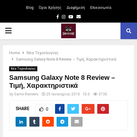
Blog
Όροι Χρήσης
Διαφήμιση
Επικοινωνία
Facebook
Instagram
Youtube
Email
PRIMARY
MENU
Home
Νέα Τεχνολογίας
Samsung Galaxy Note 8 Review – Τιμή, Χαρακτηριστικά
Νέα Τεχνολογίας
Samsung Galaxy Note 8 Review –
Τιμή, Χαρακτηριστικά
by
Game Reviews
25 Ιανουαρίου 2018
0
3738
SHARE
0