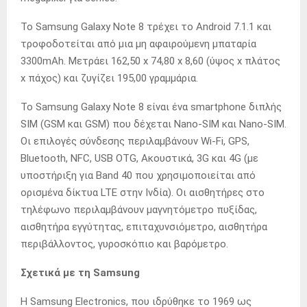
Το Samsung Galaxy Note 8 τρέχει το Android 7.1.1 και
τροφοδοτείται από μια μη αφαιρούμενη μπαταρία
3300mAh. Μετράει 162,50 x 74,80 x 8,60 (ύψος x πλάτος
x πάχος) και ζυγίζει 195,00 γραμμάρια.
Το Samsung Galaxy Note 8 είναι ένα smartphone διπλής
SIM (GSM και GSM) που δέχεται Nano-SIM και Nano-SIM.
Οι επιλογές σύνδεσης περιλαμβάνουν Wi-Fi, GPS,
Bluetooth, NFC, USB OTG, Ακουστικά, 3G και 4G (με
υποστήριξη για Band 40 που χρησιμοποιείται από
ορισμένα δίκτυα LTE στην Ινδία). Οι αισθητήρες στο
τηλέφωνο περιλαμβάνουν μαγνητόμετρο πυξίδας,
αισθητήρα εγγύτητας, επιταχυνσιόμετρο, αισθητήρα
περιβάλλοντος, γυροσκόπιο και βαρόμετρο.
Σχετικά με τη Samsung
Η Samsung Electronics, που ιδρύθηκε το 1969 ως