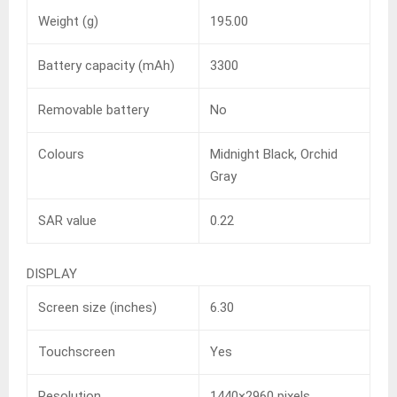
Weight (g)
195.00
Battery capacity (mAh)
3300
Removable battery
No
Colours
Midnight Black, Orchid
Gray
SAR value
0.22
DISPLAY
Screen size (inches)
6.30
Touchscreen
Yes
Resolution
1440×2960 pixels