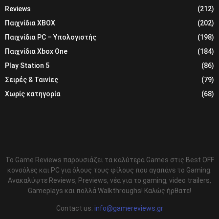
Reviews
(212)
Παιχνίδια XBOX
(202)
Παιχνίδια PC – Υπολογιστής
(198)
Παιχνίδια Xbox One
(184)
Play Station 5
(86)
Σειρές & Ταινίες
(79)
Χωρίς κατηγορία
(68)
Το Game Reviews παρουσιάζει τα καλύτερα Games στις Best OFF
κονσόλες και PC για όλους τους φίλους που αγαπάνε το Gaming.
Ανακαλύψτε Reviews, Previews, νέα για το gaming, video trailers,
Gameplays και πολλά Walkthroughs! Καλώς ήρθατε!
Contact us:
info@gamereviews.gr