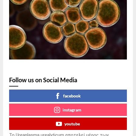
Follow us on Social Media
facebook
instagram
youtube
Το Ureaplasma urealyticum αποτελεί μέρος των