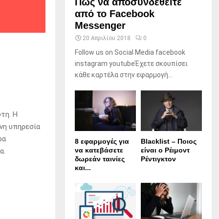
Πώς να αποσυνδεθείτε
από το Facebook
Messenger
20 Απριλίου 2018
0
Follow us on Social Media facebook
instagram youtubeΈχετε σκουπίσει
κάθε καρτέλα στην εφαρμογή...
ωτη.
Η
νη υπηρεσία
ρα
8 εφαρμογές για
Blacklist – Ποιος
να κατεβάσετε
είναι ο Ρέιμοντ
α.
δωρεάν ταινίες
Ρέντιγκτον
και...