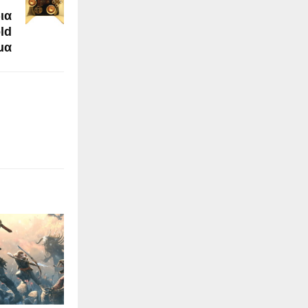
ια
ld
μα