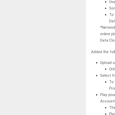
Use
Som
To 
Da
*Nintend
online pl
Data Clo
Added the fol
Upload u
Onl
Select f
To 
Pro
Play you
Account
The
Pla