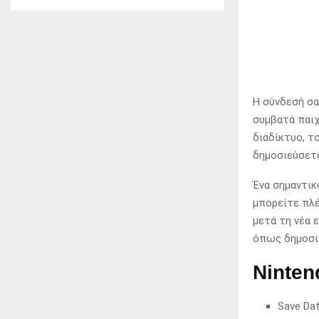
Η σύνδεσή σα
συμβατά παιχ
διαδίκτυο, τ
δημοσιεύσετε
Ένα σημαντικ
μπορείτε πλέ
μετά τη νέα 
όπως δημοσιε
Ninten
Save Da