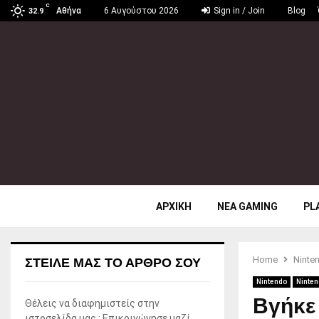
C
Αθήνα
6 Αυγούστου 2026
Sign in / Join
Blog
32.9
ΑΡΧΙΚΗ
ΝΕΑ GAMING
PL
Home
Ninte
ΣΤΕΊΛΕ ΜΑΣ ΤΟ ΆΡΘΡΟ ΣΟΥ
Nintendo
Ninten
Βγήκε 
Θέλεις να διαφημιστείς στην
ιστοσελίδα μας ; Επικοινώνησε μαζί