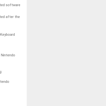
cted software
uted after the
 Keyboard
r Nintendo
g:
ntendo