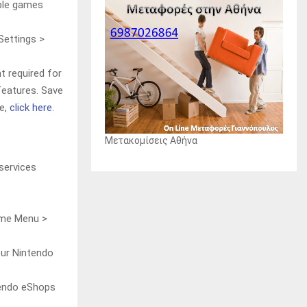
ble games
Settings >
 required for
 features. Save
re,
click here
.
Μετακομίσεις Αθήνα
services
Home Menu >
our Nintendo
tendo eShops