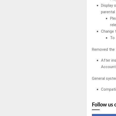
Display 
parental
Ple
rel
Change t
To 
Removed the f
After ins
Account 
General syste
Compatib
Follow us 