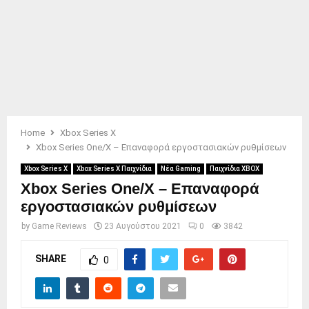
Home
Xbox Series X
Xbox Series One/X – Επαναφορά εργοστασιακών ρυθμίσεων
Xbox Series X
Xbox Series X Παιχνίδια
Νέα Gaming
Παιχνίδια XBOX
Xbox Series One/X – Επαναφορά
εργοστασιακών ρυθμίσεων
by
Game Reviews
23 Αυγούστου 2021
0
3842
SHARE
0