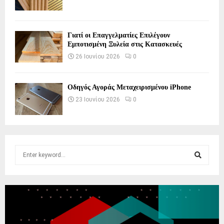
Γιατί οι Επαγγελματίες Επιλέγουν
Εμποτισμένη Ξυλεία στις Κατασκευές
26 Ιουνίου 2026
0
Οδηγός Αγοράς Μεταχειρισμένου iPhone
23 Ιουνίου 2026
0
S
e
a
S
r
c
E
h
f
A
o