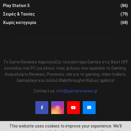
Play Station 5
(86)
Σειρές & Ταινίες
(79)
Χωρίς κατηγορία
(68)
Το Game Reviews παρουσιάζει τα καλύτερα Games στις Best OFF
κονσόλες και PC για όλους τους φίλους που αγαπάνε το Gaming.
Ανακαλύψτε Reviews, Previews, νέα για το gaming, video trailers,
Gameplays και πολλά Walkthroughs! Καλώς ήρθατε!
Contact us:
info@gamereviews.gr
This website uses cookies to improve your experience. We'll