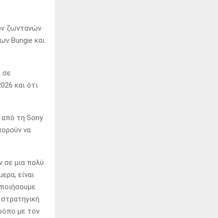
ιών ζωντανών
ων Bungie και
ι σε
026 και ότι
 από τη Sony
πορούν να
 σε μια πολύ
ερα, είναι
οποιήσουμε
η στρατηγική
ρόπο με τον