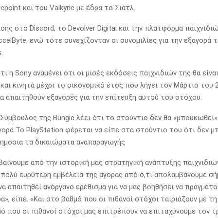
uepoint και του Valkyrie με έδρα το Σιάτλ.
σης στο Discord, το Devolver Digital και την πλατφόρμα παιχνιδ
celByte, ενώ τότε συνεχίζονταν οι συνομιλίες για την εξαγορά τ
.
τι η Sony αναμένει ότι οι μισές εκδόσεις παιχνιδιών της θα είνα
και κινητά μέχρι το οικονομικό έτος που λήγει τον Μάρτιο του 2
α απαιτηθούν εξαγορές για την επίτευξη αυτού του στόχου.
Σύμβουλος της Bungie λέει ότι το στούντιο δεν θα «μπουκωθεί»
γορά Το PlayStation φέρεται να είπε στα στούντιο του ότι δεν μ
δημόσια τα δικαιώματα αναπαραγωγής
αίνουμε από την ιστορική μας στρατηγική ανάπτυξης παιχνιδιών
 πολύ ευρύτερη εμβέλεια της αγοράς από ό,τι απολαμβάνουμε σήμ
να απαιτηθεί ανόργανο ερέθισμα για να μας βοηθήσει να πραγματ
α», είπε. «Και στο βαθμό που οι πιθανοί στόχοι ταιριάζουν με τ
μό που οι πιθανοί στόχοι μας επιτρέπουν να επιταχύνουμε τον τ