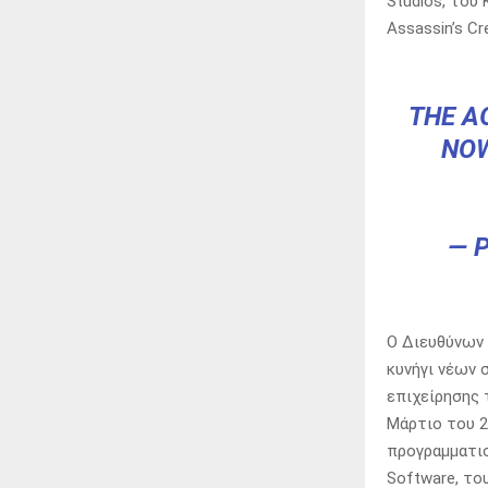
Studios, του
Assassin’s C
THE A
NOW
— 
Ο Διευθύνων 
κυνήγι νέων 
επιχείρησης 
Μάρτιο του 2
προγραμματισ
Software, το