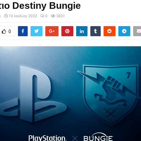
ιο Destiny Bungie
s
16 Ιουλίου 2022
0
3831
0