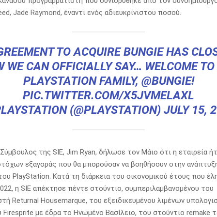
 Καναδού προγραμματιστή που συνιδρύθηκε από τον συνδημιουργ
reed, Jade Raymond, έναντι ενός αδιευκρίνιστου ποσού.
GREEMENT TO ACQUIRE BUNGIE HAS CLOS
 WE CAN OFFICIALLY SAY… WELCOME TO
PLAYSTATION FAMILY,
@BUNGIE
!
PIC.TWITTER.COM/X5JVMELAXL
PLAYSTATION (@PLAYSTATION)
JULY 15, 
Σύμβουλος της SIE, Jim Ryan, δήλωσε τον Μάιο ότι η εταιρεία ή
στόχων εξαγοράς που θα μπορούσαν να βοηθήσουν στην ανάπτυξ
του PlayStation. Κατά τη διάρκεια του οικονομικού έτους που έλ
022, η SIE απέκτησε πέντε στούντιο, συμπεριλαμβανομένου του
τή Returnal Housemarque, του εξειδικευμένου λιμένων υπολογι
υ Firesprite με έδρα το Ηνωμένο Βασίλειο, του στούντιο remake 