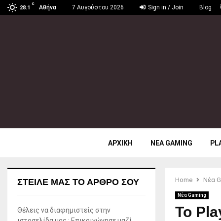
C
Αθήνα
7 Αυγούστου 2026
Sign in / Join
Blog
28.1
ΑΡΧΙΚΗ
ΝΕΑ GAMING
PL
Home
Νέα G
ΣΤΕΊΛΕ ΜΑΣ ΤΟ ΆΡΘΡΟ ΣΟΥ
Νέα Gaming
Το Pla
Θέλεις να διαφημιστείς στην
ιστοσελίδα μας ; Επικοινώνησε μαζί