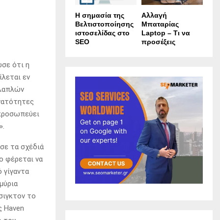
Η σημασία της
Αλλαγή
Βελτιστοποίησης
Μπαταρίας
ιστοσελίδας στο
Laptop – Τι να
SEO
προσέξεις
ωσε ότι η
ίλεται εν
λλαπλών
υνατότητες
ιπροσωπεύει
».
ωσε τα σχέδιά
ιο φέρεται να
ό γίγαντα
μύρια
σιγκτον το
ς Haven