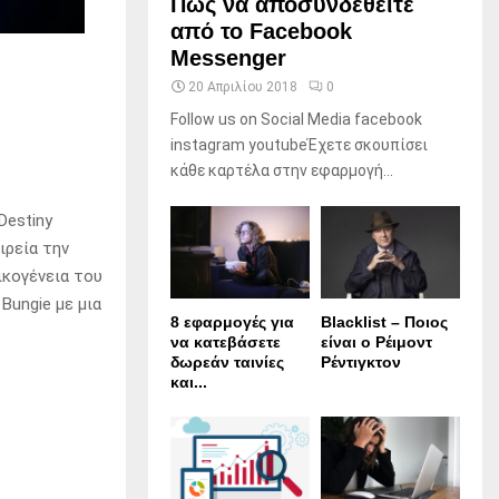
Πώς να αποσυνδεθείτε
από το Facebook
Messenger
20 Απριλίου 2018
0
Follow us on Social Media facebook
instagram youtubeΈχετε σκουπίσει
κάθε καρτέλα στην εφαρμογή...
Destiny
ιρεία την
ικογένεια του
Bungie με μια
8 εφαρμογές για
Blacklist – Ποιος
να κατεβάσετε
είναι ο Ρέιμοντ
δωρεάν ταινίες
Ρέντιγκτον
και...