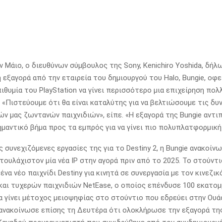
 Μάιο, ο διευθύνων σύμβουλος της Sony, Kenichiro Yoshida, δήλ
 εξαγορά από την εταιρεία του δημιουργού του Halo, Bungie, οφε
πιθυμία του PlayStation να γίνει περισσότερο μια επιχείρηση πο
«Πιστεύουμε ότι θα είναι καταλύτης για να βελτιώσουμε τις δ
ν μας ζωντανών παιχνιδιών», είπε. «Η εξαγορά της Bungie αντ
ημαντικό βήμα προς τα εμπρός για να γίνει πιο πολυπλατφορμική
ς συνεχιζόμενες εργασίες της για το Destiny 2, η Bungie ανακοίν
 τουλάχιστον μία νέα IP στην αγορά πριν από το 2025. Το στούντ
ένα νέο παιχνίδι Destiny για κινητά σε συνεργασία με τον κινεζικ
και τυχερών παιχνιδιών NetEase, ο οποίος επένδυσε 100 εκατομ
να γίνει μέτοχος μειοψηφίας στο στούντιο που εδρεύει στην Ουά
 ανακοίνωσε επίσης τη Δευτέρα ότι ολοκλήρωσε την εξαγορά τη