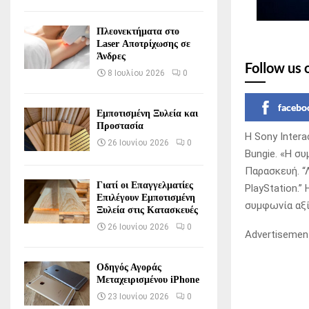
Πλεονεκτήματα στο
Laser Αποτρίχωσης σε
Άνδρες
Follow us 
8 Ιουλίου 2026
0
facebo
Εμποτισμένη Ξυλεία και
Προστασία
Η Sony Inter
26 Ιουνίου 2026
0
Bungie. «Η σ
Παρασκευή. “
Γιατί οι Επαγγελματίες
PlayStation.”
Επιλέγουν Εμποτισμένη
συμφωνία αξί
Ξυλεία στις Κατασκευές
26 Ιουνίου 2026
0
Advertisemen
Οδηγός Αγοράς
Μεταχειρισμένου iPhone
23 Ιουνίου 2026
0