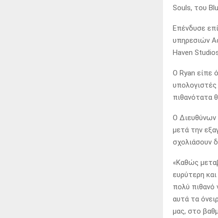
Souls, του Bl
Επένδυσε επί
υπηρεσιών Ac
Haven Studios
Ο Ryan είπε ό
υπολογιστές 
πιθανότατα θ
Ο Διευθύνων 
μετά την εξα
σχολιάσουν 
«Καθώς μεταβ
ευρύτερη και
πολύ πιθανό 
αυτά τα όνειρ
μας, στο βαθ