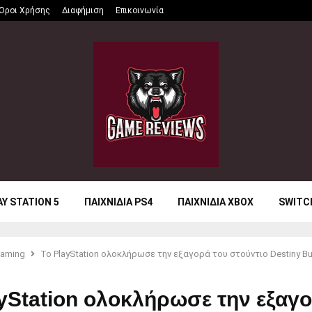
Όροι Χρήσης
Διαφήμιση
Επικοινωνία
AY STATION 5
ΠΑΙΧΝΙΔΙΑ PS4
ΠΑΙΧΝΙΔΙΑ XBOX
SWITC
aming
Το PlayStation ολοκλήρωσε την εξαγορά του στούντιο Destiny B
yStation ολοκλήρωσε την εξαγο