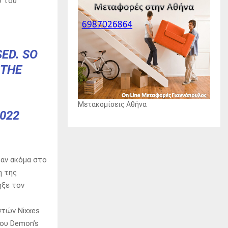
ό του
ED. SO
 THE
Μετακομίσεις Αθήνα
2022
ταν ακόμα στο
η της
ηξε τον
στών Nixxes
του Demon’s