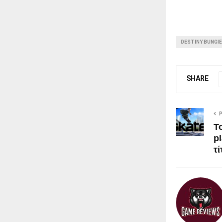
DESTINY BUNGIE
SHARE
Το
p
τ