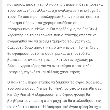
και προσωπικότητες. Ο παίκτης μπορεί ή δεν μπορεί να
τους συναντήσει αλλά και όχι ανάλογα με τις ενέργειές
τους. Το σύστημα προσλήψεων θα αντικαταστήσει το
σύστημα φάρων που χρησιμοποιήθηκε σε
προηγούμενους τίτλους. Για παράδειγμα, το Far Cry 4
χαρακτήριζε τα bell towers που ο παίκτης έπρεπε να
αναρριχηθεί για να ανοίξει τμήματα του χάρτη και
διάφορες δραστηριότητες στην περιοχή. Το Far Cry 5
θα αφαιρέσει αυτό το σύστημα και αντ ‘αυτού θα
βασιστεί στον παίκτη σφυρηλατώντας σχέσεις με
άλλους χαρακτήρες για να ανακαλύψει αποστολές
ιστορίας, γεγονότα και άλλους χαρακτήρες.
Ο παίκτης μπορεί επίσης να δαμάσει τα άγρια ​​ζώα μέσω
του συστήματος “Fangs for Hire”, το οποίο εισήχθη στο
Far Cry Primal. Η εξημέρωση της άγριας φύσης θα
βοηθήσει τον παίκτη στην μάχη και θα ακολουθήσει τις
εντολές του παίκτη. Η διαφορετική άγρια ​​φύση θα έχει