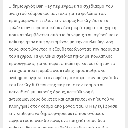
Ο δημιουργός Dan Hay περιέγραψε το σχεδιασμό του
ανοιχτού κόσμου ως μοντέλο για τα φυλάκια των
προηγουμένων τίτλων της σειράς Far Cry. Αυτά τα
φυλάκια αντιπροσωπεύουν ένα μικρό τμήμα του χάρτη
που καταλαμβάνεται από τις δυνάμεις του εχθρού και ο
παίκτης ήταν επιφορτισμένος με την απελευθέρωσή
τους, σκοτώνοντας ή εξουδετερώνοντας την παρουσία
του εχθρού. Τα φυλάκια σχεδιάστηκαν με πολλαπλές
προσεγγίσεις για να πάρει ο παίκτης και αυτό ήταν το
στοιχείο που η ομάδα ανάπτυξης προσπάθησε να
αναδημιουργήσει στον ευρύτερο κόσμο των παιχνιδιών
του Far Cry 5. Ο παίκτης πέφτει στον κόσμο του
παιχνιδιού με μικρούς όρους, κατεύθυνση ή
αντικειμενικούς δείκτες και απαιτείται αντ ‘αυτού να
πλοηγηθεί στον κόσμο από μόνος του. O Hay εξέφρασε
την επιθυμία να δημιουργήσει αυτό που ονόμασε
«εργοστάσιο ανέκδοτων», ένα παιχνίδι όπου δύο
παίκτες θα μπορούσαν να βγάλουν έξω από το ίδιο