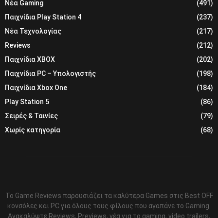
Νέα Gaming
(491)
Παιχνίδια Play Station 4
(237)
Νέα Τεχνολογίας
(217)
Reviews
(212)
Παιχνίδια XBOX
(202)
Παιχνίδια PC – Υπολογιστής
(198)
Παιχνίδια Xbox One
(184)
Play Station 5
(86)
Σειρές & Ταινίες
(79)
Χωρίς κατηγορία
(68)
Το Game Reviews παρουσιάζει τα καλύτερα Games στις Best OFF
κονσόλες και PC για όλους τους φίλους που αγαπάνε το Gaming.
Ανακαλύψτε Reviews, Previews, νέα για το gaming, video trailers,