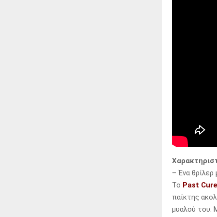
Χαρακτηριστ
– Ένα θρίλερ
Το
Past Cur
παίκτης ακολ
μυαλού του. 