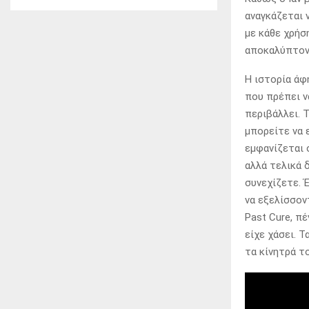
αναγκάζεται 
με κάθε χρήσ
αποκαλύπτοντ
Η ιστορία άφ
που πρέπει ν
περιβάλλει. Τ
μπορείτε να 
εμφανίζεται 
αλλά τελικά 
συνεχίζετε. 
να εξελίσσον
Past Cure, π
είχε χάσει. 
τα κίνητρά τ