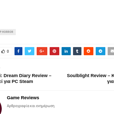
ΕΡ HORROR
0
T
: Dream Diary Review –
Soulblight Review –
ί για PC Steam
γι
Game Reviews
Αρθρογραφία και ενημέρωση.