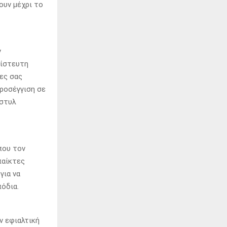
ουν μέχρι το
ν
πίστευτη
ες σας
ροσέγγιση σε
 στυλ
που τον
παίκτες
για να
όδια.
ν εφιαλτική