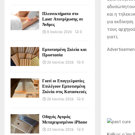
αδυσώπητους 
και η τηλεκι
Πλεονεκτήματα στο
Laser Αποτρίχωσης σε
για εκδίκηση.
Άνδρες
τους αρχηγού
8 Ιουλίου 2026
0
γιατί;
Advertisemen
Εμποτισμένη Ξυλεία και
Προστασία
26 Ιουνίου 2026
0
Γιατί οι Επαγγελματίες
Επιλέγουν Εμποτισμένη
Ξυλεία στις Κατασκευές
26 Ιουνίου 2026
0
Οδηγός Αγοράς
Μεταχειρισμένου iPhone
23 Ιουνίου 2026
0
Καθώς ο Ίαν 