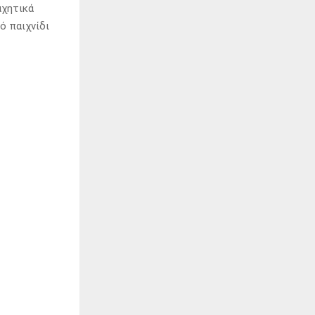
αχητικά
ό παιχνίδι