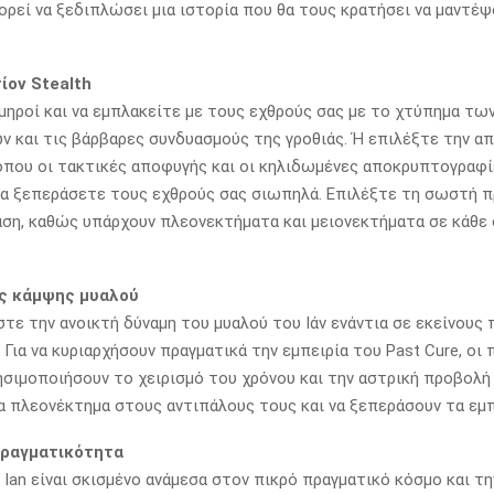
ορεί να ξεδιπλώσει μια ιστορία που θα τους κρατήσει να μαντέψ
ίον Stealth
μηροί και να εμπλακείτε με τους εχθρούς σας με το χτύπημα τω
 και τις βάρβαρες συνδυασμούς της γροθιάς. Ή επιλέξτε την α
όπου οι τακτικές αποφυγής και οι κηλιδωμένες αποκρυπτογραφί
α ξεπεράσετε τους εχθρούς σας σιωπηλά. Επιλέξτε τη σωστή π
ση, καθώς υπάρχουν πλεονεκτήματα και μειονεκτήματα σε κάθε
ς κάμψης μυαλού
ε την ανοικτή δύναμη του μυαλού του Ιάν ενάντια σε εκείνους 
 Για να κυριαρχήσουν πραγματικά την εμπειρία του Past Cure, οι 
ησιμοποιήσουν το χειρισμό του χρόνου και την αστρική προβολή 
α πλεονέκτημα στους αντιπάλους τους και να ξεπεράσουν τα εμπ
πραγματικότητα
 Ian είναι σκισμένο ανάμεσα στον πικρό πραγματικό κόσμο και τη