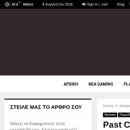
C
Αθήνα
8 Αυγούστου 2026
Sign in / Join
Blog
29.4
ΑΡΧΙΚΗ
ΝΕΑ GAMING
PL
Home
Revie
ΣΤΕΊΛΕ ΜΑΣ ΤΟ ΆΡΘΡΟ ΣΟΥ
Reviews
Παιχνίδ
Past C
Θέλεις να διαφημιστείς στην
ιστοσελίδα μας ; Επικοινώνησε μαζί