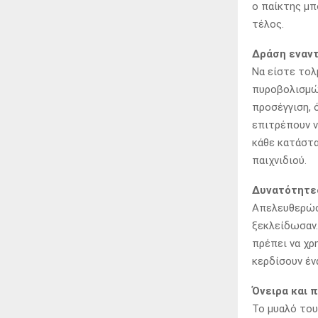
ο παίκτης μπ
τέλος.
Δράση εναντ
Να είστε τολ
πυροβολισμών
προσέγγιση, 
επιτρέπουν ν
κάθε κατάστα
παιχνιδιού.
Δυνατότητε
Απελευθερώστ
ξεκλείδωσαν.
πρέπει να χρ
κερδίσουν έν
Όνειρα και 
Το μυαλό του