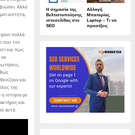
ιβιώσει. Αλλά
Η σημασία της
Αλλαγή
γματικότητα,
Βελτιστοποίησης
Μπαταρίας
ιστοσελίδας στο
Laptop – Τι να
SEO
προσέξεις
ρχουν πολλά
μο που τον
ιατί και πώς
 να
ρωτήσεις,
αθώς
θενίζουν και
τέλος της
 η ιστορία με
ρακτήρες και
πό αυτά.