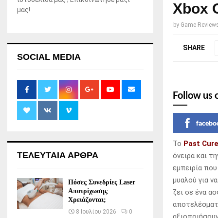
Xbox 
μας!
by
Game Review
SHARE
SOCIAL MEDIA
Follow us 
facebo
Το
Past Cur
ΤΕΛΕΥΤΑΙΑ ΑΡΘΡΑ
όνειρα και τ
εμπειρία που
μυαλού για ν
Πόσες Συνεδρίες Laser
Αποτρίχωσης
ζει σε ένα α
Χρειάζονται;
αποτελέσματα
8 Ιουλίου 2026
0
αξιοποιήσουν