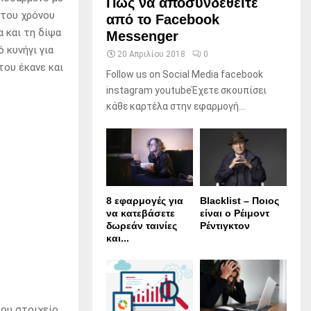
Πώς να αποσυνδεθείτε
 του χρόνου
από το Facebook
α και τη δίψα
Messenger
 κυνήγι για
20 Απριλίου 2018
0
του έκανε και
Follow us on Social Media facebook
instagram youtubeΈχετε σκουπίσει
κάθε καρτέλα στην εφαρμογή...
8 εφαρμογές για
Blacklist – Ποιος
να κατεβάσετε
είναι ο Ρέιμοντ
δωρεάν ταινίες
Ρέντιγκτον
και...
ου στοιχείο,