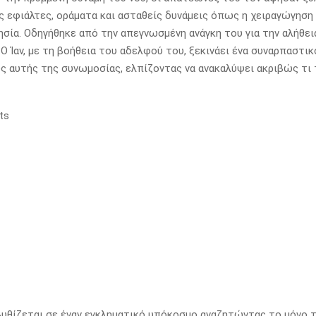
εφιάλτες, οράματα και ασταθείς δυνάμεις όπως η χειραγώγηση
νησία. Οδηγήθηκε από την απεγνωσμένη ανάγκη του για την αλήθει
 Ο Ίαν, με τη βοήθεια του αδελφού του, ξεκινάει ένα συναρπαστικό
ς αυτής της συνωμοσίας, ελπίζοντας να ανακαλύψει ακριβώς τι 
ts
βυθίζεται σε έναν εγκληματικό υπόκοσμο αναζητώντας το μόνο τ