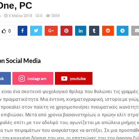
One, PC
s
5 Μαΐου 2018
0
3859
0
on Social Media
ok
instagram
youtube
e
είναι ένα σκοτεινό ψυχολογικό θρίλερ που θολώνει τις γραμμές
ην πραγματικότητα. Μια έντονη, κινηματογραφική, ιστορία με γνώ
 προκαλεί στον παίκτη να χρησιμοποιήσει πνευματικές ικανότη
α επιβιώσει. Μετά από χρόνια βασανιστηρίων, ο πρώην ελίτ στρα
σφαλές σπίτι με τον αδελφό του, αγωνίζεται με απώλεια μνήμης κ
 των πειραμάτων που αναγκάστηκε να αντέξει. Σε μια προσπάθε
 την κρυμμένη δύναμη του νου, οι απατεώνες του τον άφησαν ξ