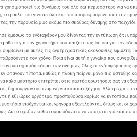
να χρησιμοποιεί τις δυνάμεις του όλο και περισσότερο για να επ
η, το μυαλό του γίνεται όλο και πιο απομακρυσμένο από την πρα
ας την παρουσία μιας ακόμα πιο σκούρας δύναμης στο παιχνίδι.
ησε αμέσως το ενδιαφέρον μου δίνοντας την εντύπωση ότι υπά
α μάθετε για τον χαρακτήρα που παίζετε ως Ian και για τον κόσ
ι συμβαίνει με αυτές τις ανατριχιαστικές ακολουθίες εφιάλτη; Γ
επιβραδύνετε τον χρόνο; Ποια είναι αυτή η γυναίκα που συνεχίζει
στον μυστηριώδη κόσμο των ονείρων; Όλες οι ενδιαφέρουσες ε
δεν φτάνουν τίποτα, καθώς η πλοκή παίρνει μόνο πιο ασταθής κ
Ένα καλό μυστήριο επιτρέπει στις καυτές ερωτήσεις σας να εξασ
ται, δημιουργώντας αναμονή για κάποια εξήγηση. Αλλά μέχρι το 
έντε ή έξι ώρες αργότερα, προσπαθούσα κυρίως να εντοπίσω πού
Τα μυστήρια εισάγονται και γρήγορα εξαντλούνται, όπως και οι χα
ους. Αυτό σχεδόν καθιστούσε αδύνατο να νοιάζεται για κάποιο α