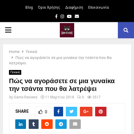
Blog
Όροι Χρήσης
Διαφήμιση
Επικοινωνία
Facebook
Instagram
Youtube
Email
PRIMARY
MENU
Home
Γενικά
Πώς να αγοράσετε σε μια γυναίκα την τσάντα που θα
λατρέψει
Γενικά
Πώς να αγοράσετε σε μια γυναίκα
την τσάντα που θα λατρέψει
by
Game Reviews
11 Μαρτίου 2018
0
3517
SHARE
0