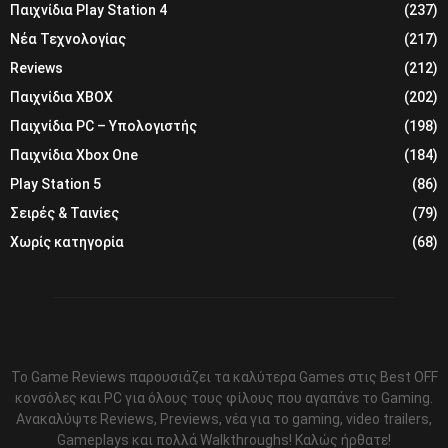
Παιχνίδια Play Station 4
(237)
Νέα Τεχνολογίας
(217)
Reviews
(212)
Παιχνίδια XBOX
(202)
Παιχνίδια PC – Υπολογιστής
(198)
Παιχνίδια Xbox One
(184)
Play Station 5
(86)
Σειρές & Ταινίες
(79)
Χωρίς κατηγορία
(68)
Το Game Reviews παρουσιάζει τα καλύτερα Games στις Best OFF
κονσόλες και PC για όλους τους φίλους που αγαπάνε το Gaming.
Ανακαλύψτε Reviews, Previews, νέα για το gaming, video trailers,
Gameplays και πολλά Walkthroughs! Καλώς ήρθατε!