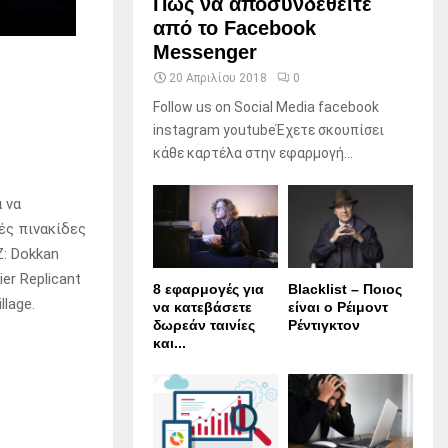
Πώς να αποσυνδεθείτε
από το Facebook
Messenger
20 Απριλίου 2018
0
Follow us on Social Media facebook
instagram youtubeΈχετε σκουπίσει
κάθε καρτέλα στην εφαρμογή...
 να
ές πινακίδες
Z: Dokkan
er Replicant
8 εφαρμογές για
Blacklist – Ποιος
lage.
να κατεβάσετε
είναι ο Ρέιμοντ
δωρεάν ταινίες
Ρέντιγκτον
και...