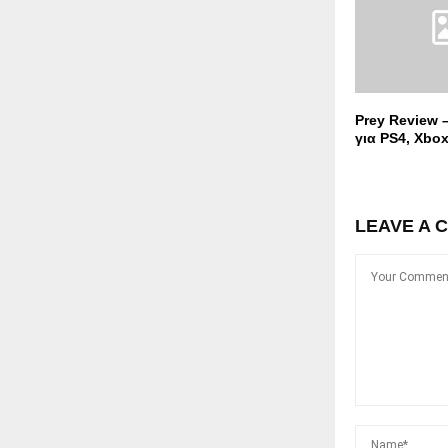
Prey Review 
για PS4, Xbo
LEAVE A 