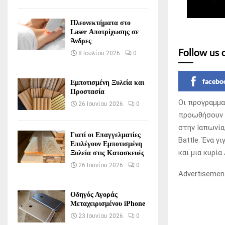
Πλεονεκτήματα στο
Laser Αποτρίχωσης σε
Άνδρες
Follow us 
8 Ιουλίου 2026
0
facebo
Εμποτισμένη Ξυλεία και
Προστασία
Οι προγραμμα
26 Ιουνίου 2026
0
προωθήσουν τ
στην Ιαπωνία,
Γιατί οι Επαγγελματίες
Battle. Ένα γ
Επιλέγουν Εμποτισμένη
και μια κυρί
Ξυλεία στις Κατασκευές
26 Ιουνίου 2026
0
Advertisemen
Οδηγός Αγοράς
Μεταχειρισμένου iPhone
23 Ιουνίου 2026
0