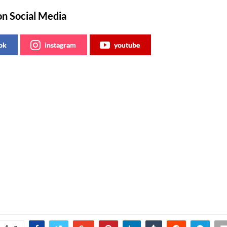
on Social Media
ok
instagram
youtube