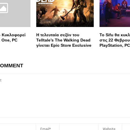
– Κυκλοφορεί
Η τελευταία σεζόν του
Το Sifu θα κυκ
x One, PC
Telltale’s The Walking Dead
στις 22 Φεβρου
γίνεται Epic Store Exclusive
PlayStation, PC
COMMENT