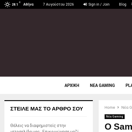
C
Αθήνα
7 Αυγούστου 2026
Sign in / Join
Blog
28.1
ΑΡΧΙΚΗ
ΝΕΑ GAMING
PL
Home
Νέα G
ΣΤΕΊΛΕ ΜΑΣ ΤΟ ΆΡΘΡΟ ΣΟΥ
Νέα Gaming
Ο Sam 
Θέλεις να διαφημιστείς στην
ιστοσελίδα μας ; Επικοινώνησε μαζί