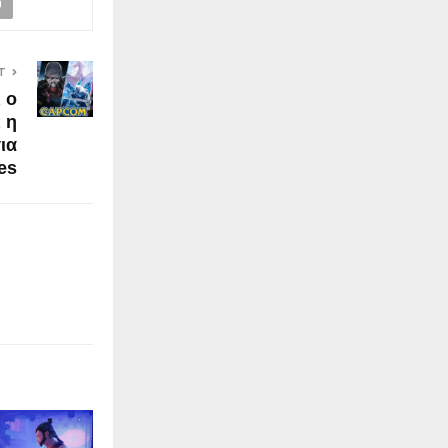
T
 ο
 η
ια
es