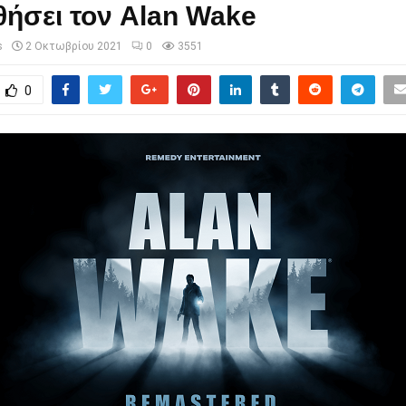
ήσει τον Alan Wake
s
2 Οκτωβρίου 2021
0
3551
0