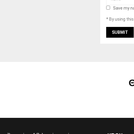
Save my na
* By using thi
Θ