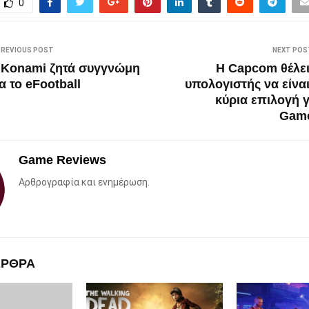
0
PREVIOUS POST
NEXT POS
 Konami ζητά συγγνώμη
Η Capcom θέλει
α το eFootball
υπολογιστής να είναι
κύρια επιλογή γ
Gam
Game Reviews
Αρθρογραφία και ενημέρωση.
ΑΡΘΡΑ