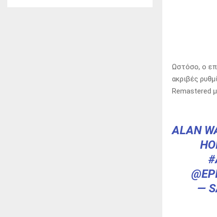
Ωστόσο, ο επ
ακριβές ρυθμ
Remastered με
ALAN WA
HO
#
@EP
— 