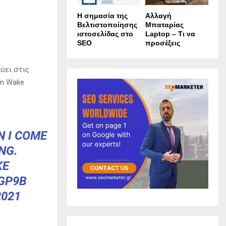
Η σημασία της
Αλλαγή
Βελτιστοποίησης
Μπαταρίας
ιστοσελίδας στο
Laptop – Τι να
SEO
προσέξεις
ύει στις
an Wake
N I COME
NG.
KE
GP9B
2021