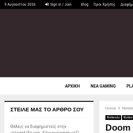
9 Αυγούστου 2026
Sign in / Join
Blog
Όροι Χρήσης
Διαφήμ
ΑΡΧΙΚΗ
ΝΕΑ GAMING
PL
Home
Ninte
ΣΤΕΊΛΕ ΜΑΣ ΤΟ ΆΡΘΡΟ ΣΟΥ
Nintendo
Ninten
Doom 
Θέλεις να διαφημιστείς στην
ιστοσελίδα μας ; Επικοινώνησε μαζί