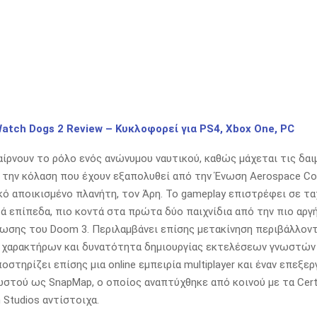
atch Dogs 2 Review – Κυκλοφορεί για PS4, Xbox One, PC
αίρνουν το ρόλο ενός ανώνυμου ναυτικού, καθώς μάχεται τις δαι
 την κόλαση που έχουν εξαπολυθεί από την Ένωση Aerospace Cor
κό αποικισμένο πλανήτη, τον Άρη. Το gameplay επιστρέφει σε τ
τά επίπεδα, πιο κοντά στα πρώτα δύο παιχνίδια από την πιο αργ
ωσης του Doom 3. Περιλαμβάνει επίσης μετακίνηση περιβάλλοντ
 χαρακτήρων και δυνατότητα δημιουργίας εκτελέσεων γνωστών ως
οστηρίζει επίσης μια online εμπειρία multiplayer και έναν επεξε
στού ως SnapMap, ο οποίος αναπτύχθηκε από κοινού με τα Certai
n Studios αντίστοιχα.