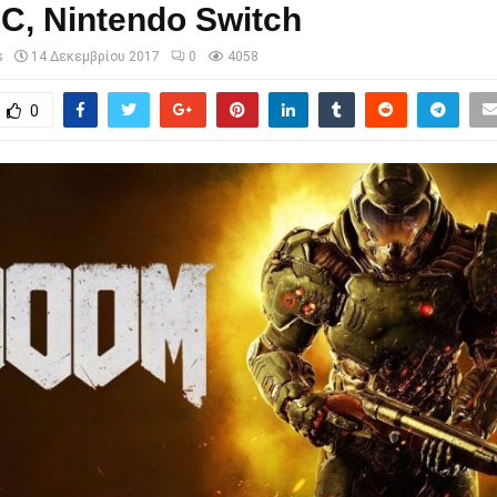
C, Nintendo Switch
s
14 Δεκεμβρίου 2017
0
4058
0