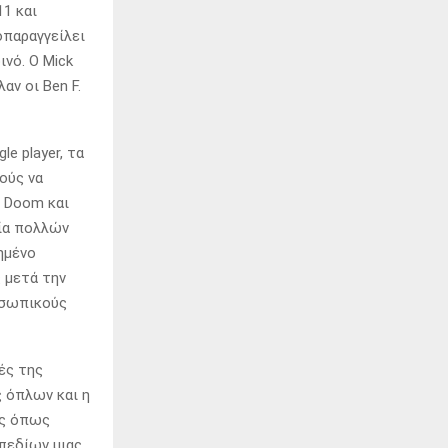
11 και
οπαραγγείλει
ινό. Ο Mick
αν οι Ben F.
e player, τα
ούς να
 Doom και
ία πολλών
ημένο
 μετά την
οσωπικούς
χές της
ς όπλων και η
ις όπως
 πεδίων μιας