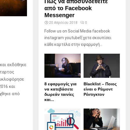
Πώς να αποσυνδεθείτε
από το Facebook
Messenger
20 Απριλίου 2018
0
Follow us on Social Media facebook
instagram youtubeΈχετε σκουπίσει
κάθε καρτέλα στην εφαρμογή...
 και εκδόθηκε
έταρτος
 Κυκλοφόρησε
8 εφαρμογές για
Blacklist – Ποιος
2016 και
να κατεβάσετε
είναι ο Ρέιμοντ
ύχθηκε από
δωρεάν ταινίες
Ρέντιγκτον
και...