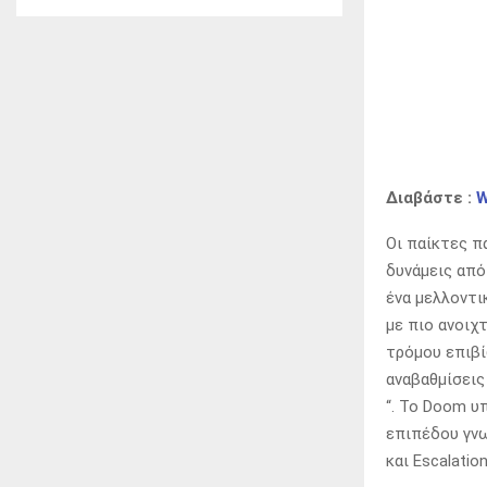
Διαβάστε :
W
Οι παίκτες π
δυνάμεις από
ένα μελλοντι
με πιο ανοιχ
τρόμου επιβί
αναβαθμίσεις
“. Το Doom υπ
επιπέδου γνω
και Escalatio