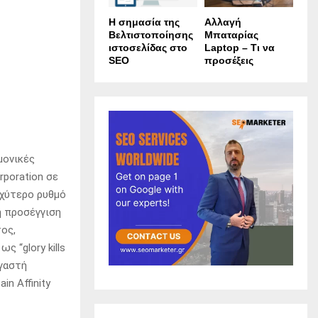
Η σημασία της
Αλλαγή
Βελτιστοποίησης
Μπαταρίας
ιστοσελίδας στο
Laptop – Τι να
SEO
προσέξεις
μονικές
poration σε
αχύτερο ρυθμό
ή προσέγγιση
ος,
 “glory kills
ργαστή
n Affinity