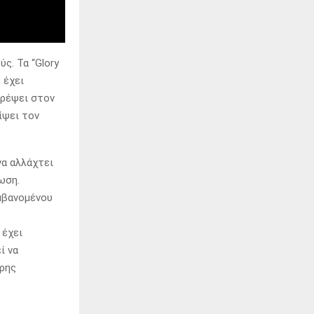
ς. Τα “Glory
 έχει
τρέψει στον
ίψει τον
να αλλάχτει
ωση.
μβανομένου
 έχει
ί να
ερης