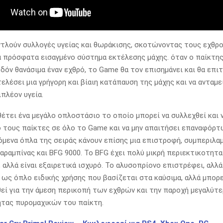
ντλούν συλλογές υγείας και θωράκισης, σκοτώνοντας τους εχθρού
 ένα πρόσφατα εισαγμένο σύστημα εκτέλεσης μάχης. όταν ο παίκτης
δόν θανάσιμα έναν εχθρό, το Game θα τον επισημάνει και θα επι
τελέσει μια γρήγορη και βίαιη κατάπαυση της μάχης και να ανταμε
ιπλέον υγεία.
έτει ένα μεγάλο οπλοστάσιο το οποίο μπορεί να συλλεχθεί και 
 τους παίκτες σε όλο το Game και να μην απαιτήσει επαναφόρτ
μενα όπλα της σειράς κάνουν επίσης μια επιστροφή, συμπεριλα
αραμπίνας και BFG 9000. Το BFG έχει πολύ μικρή περιεκτικοτητα
 αλλά είναι εξαιρετικά ισχυρό. Το αλυσοπρίονο επιστρέφει, αλλά
 ως όπλο ειδικής χρήσης που βασίζεται στα καύσιμα, αλλά μπορε
εί για την άμεση περικοπή των εχθρών και την παροχή μεγαλύτ
τας πυρομαχικών του παίκτη.