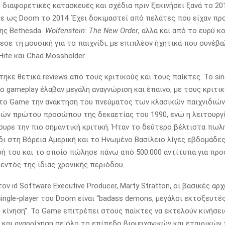
 διαφορετικές κατασκευές και σχέδια πριν ξεκινήσει ξανά το 20
 ως Doom το 2014. Έχει δοκιμαστεί από πελάτες που είχαν πρ
της Bethesda
Wolfenstein: The New Order
, αλλά και από το ευρύ κο
σε τη μουσική για το παιχνίδι, με επιπλέον ήχητικά που συνέβαλ
 Hite και Chad Mossholder.
κε θετικά reviews από τους κριτικούς και τους παίκτες. Το singl
το gameplay έλαβαν μεγάλη αναγνώριση και έπαινο, με τους κριτικ
το Game την ανάκτηση του πνεύματος των κλασικών παιχνιδιών
ών πρώτου προσώπου της δεκαετίας του 1990, ενώ η λειτουργ
υρε την πιο σημαντική κριτική. Ήταν το δεύτερο βέλτιστα πωλ
δι στη Βόρεια Αμερική και το Ηνωμένο Βασίλειο λίγες εβδομάδες
ή του και το οποίο πώλησε πάνω από 500.000 αντίτυπα για πρ
εντός της ίδιας χρονικής περιόδου.
ν id Software Executive Producer, Marty Stratton, οι βασικές αρ
single-player του Doom είναι “badass demons, μεγάλοι εκτοξευτέ
 κίνηση”. Το Game επιτρέπει στους παίκτες να εκτελούν κινήσε
 και αναρρίχηση σε όλο το επίπεδο βιομηχανικών και εταιρικών