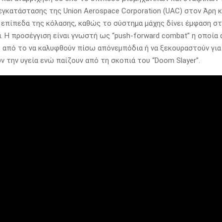
εγκατάστασης της Union Aerospace Corporation (UAC) στον Άρη κ
 επίπεδα της κόλασης, καθώς το σύστημα μάχης δίνει έμφαση στ
. Η προσέγγιση είναι γνωστή ως “push-forward combat” η οποία
 από το να καλυφθούν πίσω απόνεμπόδια ή να ξεκουραστούν για
ν την υγεία ενώ παίζουν από τη σκοπιά του “Doom Slayer”.