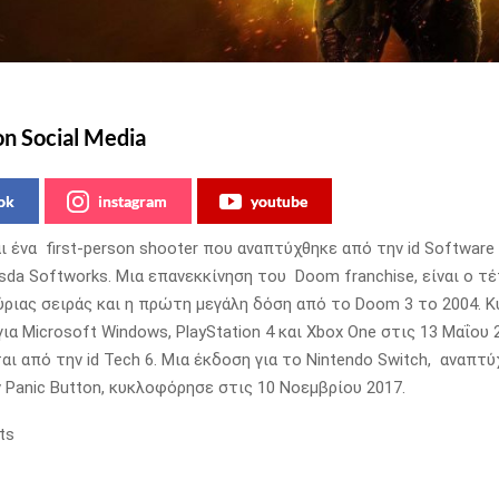
on Social Media
ok
instagram
youtube
ι ένα first-person shooter που αναπτύχθηκε από την id Software
sda Softworks. Μια επανεκκίνηση του Doom franchise, είναι ο τ
ύριας σειράς και η πρώτη μεγάλη δόση από το Doom 3 το 2004.
α Microsoft Windows, PlayStation 4 και Xbox One στις 13 Μαΐου 
ι από την id Tech 6. Μια έκδοση για το Nintendo Switch, αναπτ
ν Panic Button, κυκλοφόρησε στις 10 Νοεμβρίου 2017.
ts