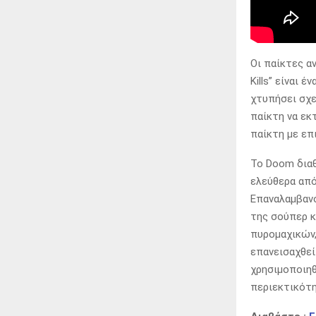
Οι παίκτες α
Kills” είναι
χτυπήσει σχε
παίκτη να εκ
παίκτη με επ
Το Doom διαθ
ελεύθερα από
Επαναλαμβανό
της σούπερ κ
πυρομαχικών,
επανεισαχθεί
χρησιμοποιηθ
περιεκτικότη