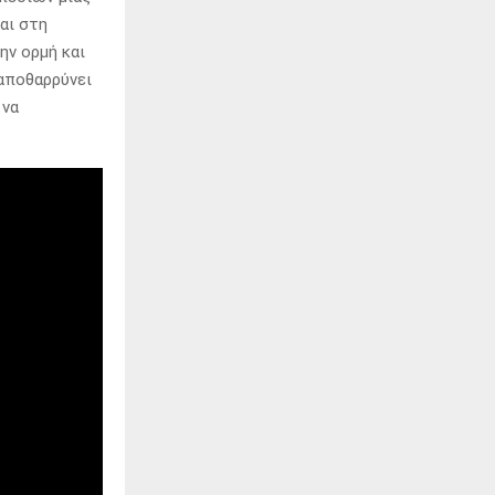
αι στη
ην ορμή και
 αποθαρρύνει
 να