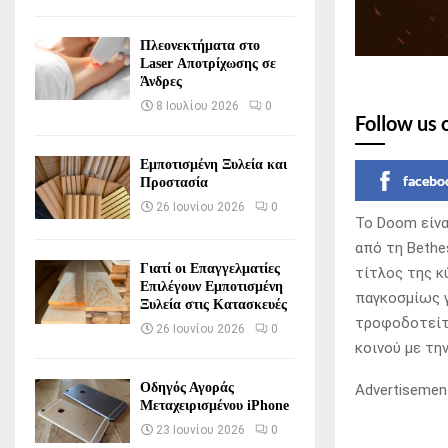
Πλεονεκτήματα στο
Laser Αποτρίχωσης σε
Άνδρες
8 Ιουλίου 2026
0
Follow us 
Εμποτισμένη Ξυλεία και
facebo
Προστασία
26 Ιουνίου 2026
0
Το Doom είνα
από τη Bethe
Γιατί οι Επαγγελματίες
τίτλος της κ
Επιλέγουν Εμποτισμένη
παγκοσμίως γι
Ξυλεία στις Κατασκευές
τροφοδοτείτα
26 Ιουνίου 2026
0
κοινού με τη
Οδηγός Αγοράς
Advertisemen
Μεταχειρισμένου iPhone
23 Ιουνίου 2026
0