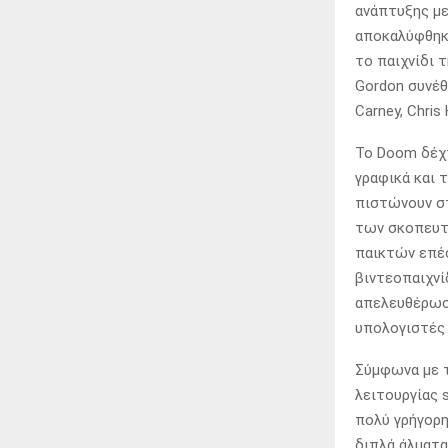
ανάπτυξης με
αποκαλύφθηκε
το παιχνίδι 
Gordon συνέθε
Carney, Chris
Το Doom δέχτη
γραφικά και 
πιστώνουν σ
των σκοπευτ
παικτών επέσ
βιντεοπαιχνί
απελευθέρωσ
υπολογιστές 
Σύμφωνα με το
λειτουργίας 
πολύ γρήγορη
διπλά άλματα